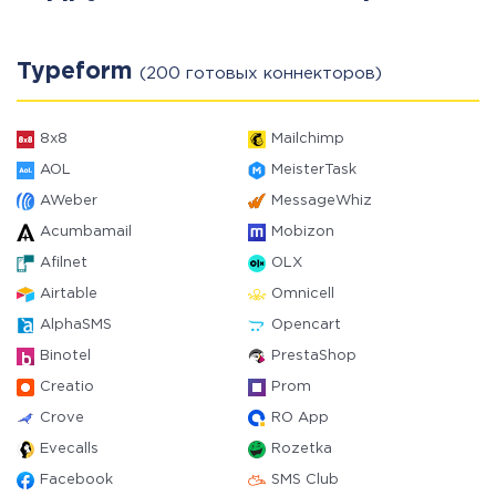
Typeform
(200 готовых коннекторов)
8x8
Mailchimp
AOL
MeisterTask
AWeber
MessageWhiz
Acumbamail
Mobizon
Afilnet
OLX
Airtable
Omnicell
AlphaSMS
Opencart
Binotel
PrestaShop
Creatio
Prom
Crove
RO App
Evecalls
Rozetka
Facebook
SMS Club