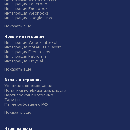
Интеграция Телеграм
Интеграция Facebook
Интеграция Webhooks
Интеграция Google Drive
Интеграция Opencart
Показать еще
Интеграция Gmail
Интеграция Rozetka
Интеграция Новая Почта
Новые интеграции
Интеграция Binotel
Интеграция Webex Interact
Интеграция OpenAI (ChatGPT)
Интеграция MailerLite Classic
Интеграция Prom
Интеграция ElevenLabs
Интеграция Приват24
Интеграция Fathom.ai
Интеграция OLX
Интеграция TidyCal
Интеграция TurboSMS
Интеграция Olostep
Интеграция SendPulse
Показать еще
Интеграция Gist
Интеграция Horoshop
Интеграция Gyazo
Интеграция Stream Telecom
Интеграция Straico
Важные страницы
Интеграция Instagram
Интеграция Rows
Условия использования
Интеграция Google Analytics
Интеграция Firecrawl
Политика конфиденциальности
Интеграция Creatio
Интеграция Binotel SmartCRM
Партнёрская программа
Интеграция Ringostat
Интеграция Perplexity AI
Тарифы
Интеграция Google Calendar
Интеграция Formbricks
Мы не работаем с РФ
Интеграция Airtable
Интеграция Smartlead
Политика возврата средств
Интеграция RO App
Интеграция Getsitecontrol
Показать еще
Индивидуальная разработка
Интеграция WooCommerce
Интеграция Woorise
Условия партнерской программы
Интеграция Crove
Интеграция Riddle
Новости
Интеграция eSputnik
Интеграция Ghost
Маркетинг
Наши каналы
Интеграция PrestaShop