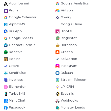
Acumbamail
Google Analytics
Prom
Airtable
Google Calendar
Qwary
AlphaSMS
Google Drive
RO App
Binotel
Google Sheets
Ringostat
Contact Form 7
Horoshop
Rozetka
Creatio
Hotline
SellAction
Crove
Instagram
SendPulse
Dukaan
Invoiless
Stream Telecom
Elementor
LP-CRM
TurboSMS
Evecalls
ManyChat
Webhooks
Facebook
Monster Leads