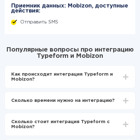
Приемник данных: Mobizon, доступные
действия:
Отправить SMS
Популярные вопросы про интеграцию
Typeform и Mobizon
Как происходит интеграция Typeform и
Mobizon?
Для начала нужно
зарегистрироваться в ApiX-
Drive
Сколько времени нужно на интеграцию?
Выбираете какие данные передавать из
Typeform в Mobizon
В зависимости от системы, с которой вы будете
Включаете автообновление
делать интеграцию, время настройки может
Теперь данные будут автоматически
Сколько стоит интеграция Typeform с
отличаться и составлять от 5-ти до 30-минут. В
передаваться из Typeform в Mobizon
Mobizon?
среднем настройка занимает 10-15 минут.
За саму интеграцию ничего платить не нужно и на