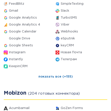
FeedBlitz
SimpleTexting
Gmail
Slack
Google Analytics
TurboSMS
Google Analytics 4
Viber
Google Calendar
Webhooks
Google Drive
eSputnik
Google Sheets
keyCRM
Instagram
Новая Почта
Instantly
Телеграм
KeepinCRM
показать все (+155)
Mobizon
(204 готовых коннектора)
Acumbamail
GoZen Forms