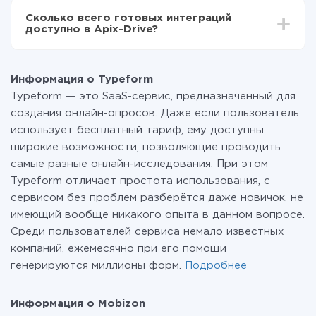
всех тарифах доступен полностью весь
Сколько всего готовых интеграций
функционал. Вы оплачиваете только количество
доступно в Apix-Drive?
данных, которые по факту передаются из одной
вашей системы в другую через наш сервис. Если у
На данный момент у нас готово 400+ интеграций
вас количество данных в месяц небольшое, можете
помимо Typeform и Mobizon
смело пользоваться бесплатным тарифом или
Информация о Typeform
перейти на платный, при необходимости. Подробнее
Typeform — это SaaS-сервис, предназначенный для
о
тарифах
.
создания онлайн-опросов. Даже если пользователь
использует бесплатный тариф, ему доступны
широкие возможности, позволяющие проводить
самые разные онлайн-исследования. При этом
Typeform отличает простота использования, с
сервисом без проблем разберётся даже новичок, не
имеющий вообще никакого опыта в данном вопросе.
Среди пользователей сервиса немало известных
компаний, ежемесячно при его помощи
генерируются миллионы форм.
Подробнее
Информация о Mobizon