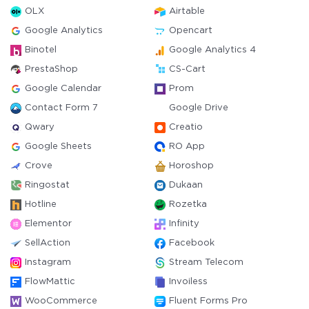
OLX
Airtable
Google Analytics
Opencart
Binotel
Google Analytics 4
PrestaShop
CS-Cart
Google Calendar
Prom
Contact Form 7
Google Drive
Qwary
Creatio
Google Sheets
RO App
Crove
Horoshop
Ringostat
Dukaan
Hotline
Rozetka
Elementor
Infinity
SellAction
Facebook
Instagram
Stream Telecom
FlowMattic
Invoiless
WooCommerce
Fluent Forms Pro