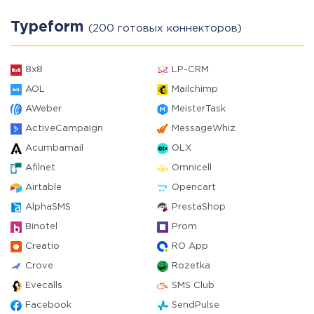
Typeform
(200 готовых коннекторов)
8x8
LP-CRM
AOL
Mailchimp
AWeber
MeisterTask
ActiveCampaign
MessageWhiz
Acumbamail
OLX
Afilnet
Omnicell
Airtable
Opencart
AlphaSMS
PrestaShop
Binotel
Prom
Creatio
RO App
Crove
Rozetka
Evecalls
SMS Club
Facebook
SendPulse