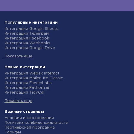
Популярные интеграции
Интеграция Google Sheets
Интеграция Телеграм
Интеграция Facebook
Интеграция Webhooks
Интеграция Google Drive
Интеграция Opencart
Показать еще
Интеграция Gmail
Интеграция Rozetka
Интеграция Новая Почта
Новые интеграции
Интеграция Binotel
Интеграция Webex Interact
Интеграция OpenAI (ChatGPT)
Интеграция MailerLite Classic
Интеграция Prom
Интеграция ElevenLabs
Интеграция Приват24
Интеграция Fathom.ai
Интеграция OLX
Интеграция TidyCal
Интеграция TurboSMS
Интеграция Olostep
Интеграция SendPulse
Показать еще
Интеграция Gist
Интеграция Horoshop
Интеграция Gyazo
Интеграция Stream Telecom
Интеграция Straico
Важные страницы
Интеграция Instagram
Интеграция Rows
Условия использования
Интеграция Google Analytics
Интеграция Firecrawl
Политика конфиденциальности
Интеграция Creatio
Интеграция Binotel SmartCRM
Партнёрская программа
Интеграция Ringostat
Интеграция Perplexity AI
Тарифы