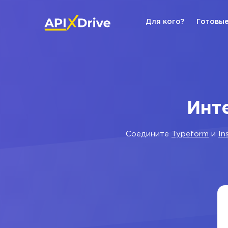
Для кого?
Готовые
Инте
Соедините
Typeform
и
In