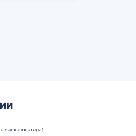
ии
товых коннектора)