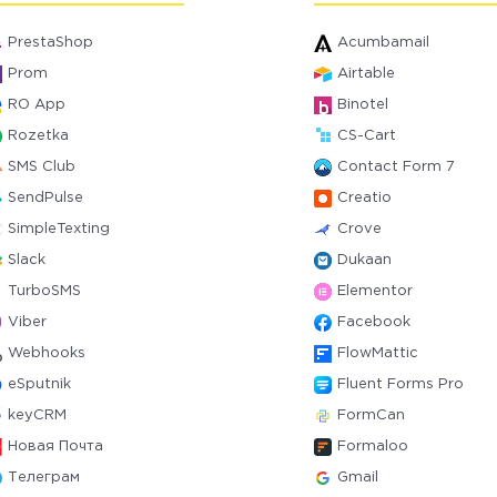
PrestaShop
Acumbamail
Prom
Airtable
RO App
Binotel
Rozetka
CS-Cart
SMS Club
Contact Form 7
SendPulse
Creatio
SimpleTexting
Crove
Slack
Dukaan
TurboSMS
Elementor
Viber
Facebook
Webhooks
FlowMattic
eSputnik
Fluent Forms Pro
keyCRM
FormCan
Новая Почта
Formaloo
Телеграм
Gmail