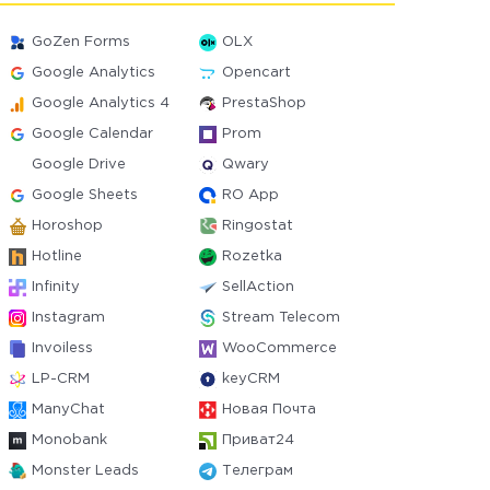
GoZen Forms
OLX
Google Analytics
Opencart
Google Analytics 4
PrestaShop
Google Calendar
Prom
Google Drive
Qwary
Google Sheets
RO App
Horoshop
Ringostat
Hotline
Rozetka
Infinity
SellAction
Instagram
Stream Telecom
Invoiless
WooCommerce
LP-CRM
keyCRM
ManyChat
Новая Почта
Monobank
Приват24
Monster Leads
Телеграм