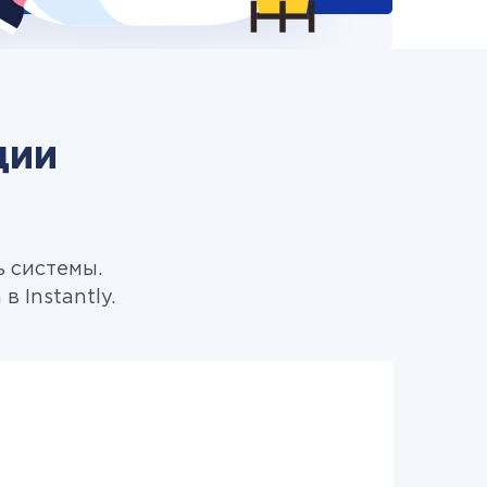
ции
ь системы.
 Instantly.