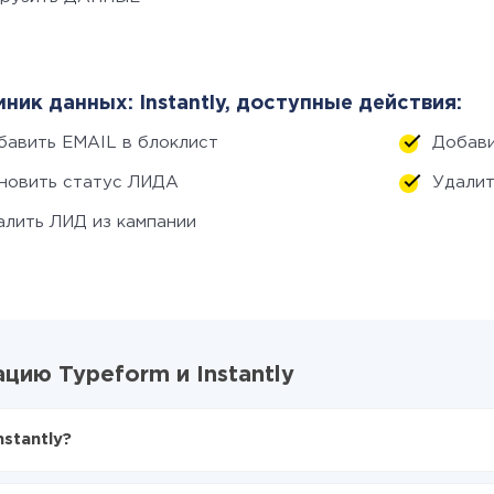
ник данных: Instantly, доступные действия:
бавить EMAIL в блоклист
Добави
новить статус ЛИДА
Удалит
алить ЛИД из кампании
ию Typeform и Instantly
stantly?
X-Drive