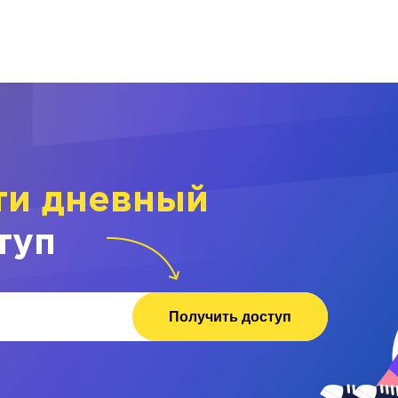
ти дневный
туп
Получить доступ