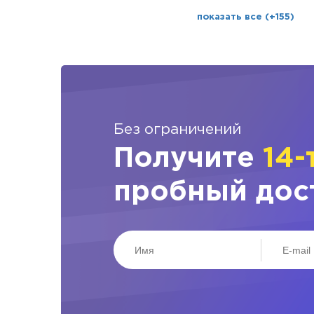
показать все (+155)
Без ограничений
Получите
14-
пробный дос