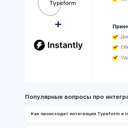
Прием
До
Об
Уд
Популярные вопросы про интеграц
Как происходит интеграция Typeform и In
Для начала нужно
зарегистрироваться в Api