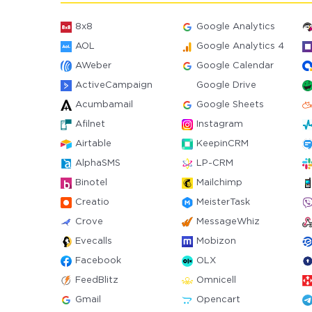
8x8
Google Analytics
AOL
Google Analytics 4
AWeber
Google Calendar
ActiveCampaign
Google Drive
Acumbamail
Google Sheets
Afilnet
Instagram
Airtable
KeepinCRM
AlphaSMS
LP-CRM
Binotel
Mailchimp
Creatio
MeisterTask
Crove
MessageWhiz
Evecalls
Mobizon
Facebook
OLX
FeedBlitz
Omnicell
Gmail
Opencart