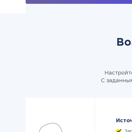
Во
Настройте
С заданным
Источ
За