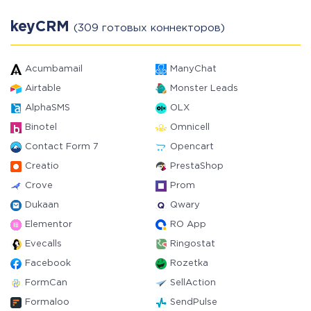
keyCRM
(309 готовых коннекторов)
Acumbamail
ManyChat
Airtable
Monster Leads
AlphaSMS
OLX
Binotel
Omnicell
Contact Form 7
Opencart
Creatio
PrestaShop
Crove
Prom
Dukaan
Qwary
Elementor
RO App
Evecalls
Ringostat
Facebook
Rozetka
FormCan
SellAction
Formaloo
SendPulse