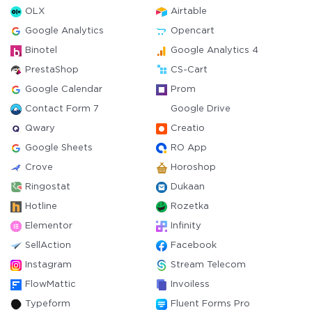
OLX
Airtable
Google Analytics
Opencart
Binotel
Google Analytics 4
PrestaShop
CS-Cart
Google Calendar
Prom
Contact Form 7
Google Drive
Qwary
Creatio
Google Sheets
RO App
Crove
Horoshop
Ringostat
Dukaan
Hotline
Rozetka
Elementor
Infinity
SellAction
Facebook
Instagram
Stream Telecom
FlowMattic
Invoiless
Typeform
Fluent Forms Pro