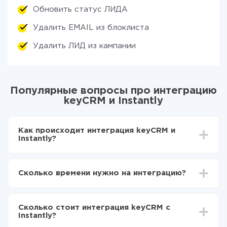
Обновить статус ЛИДА
Удалить EMAIL из блоклиста
Удалить ЛИД из кампании
Популярные вопросы про интеграцию
keyCRM и Instantly
Как происходит интеграция keyCRM и
Instantly?
Для начала нужно
зарегистрироваться в ApiX-
Drive
Сколько времени нужно на интеграцию?
Выбираете какие данные передавать из keyCRM
в Instantly
В зависимости от системы, с которой вы будете
Включаете автообновление
делать интеграцию, время настройки может
Теперь данные будут автоматически
Сколько стоит интеграция keyCRM с
отличаться и составлять от 5-ти до 30-минут. В
передаваться из keyCRM в Instantly
Instantly?
среднем настройка занимает 10-15 минут.