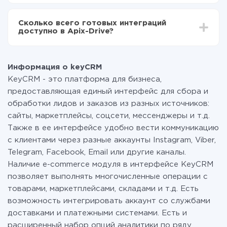
За саму интеграцию ничего платить не нужно и на
всех тарифах доступен полностью весь
Сколько всего готовых интеграций
функционал. Вы оплачиваете только количество
доступно в Apix-Drive?
данных, которые по факту передаются из одной
вашей системы в другую через наш сервис. Если у
На данный момент у нас готово 400+ интеграций
вас количество данных в месяц небольшое, можете
помимо keyCRM и Instantly
смело пользоваться бесплатным тарифом или
Информация о keyCRM
перейти на платный, при необходимости. Подробнее
KeyCRM - это платформа для бизнеса,
о
тарифах
.
предоставляющая единый интерфейс для сбора и
обработки лидов и заказов из разных источников:
сайты, маркетплейсы, соцсети, мессенджеры и т.д.
Также в ее интерфейсе удобно вести коммуникацию
с клиентами через разные аккаунты Instagram, Viber,
Telegram, Facebook, Email или другие каналы.
Наличие e-commerce модуля в интерфейсе KeyCRM
позволяет выполнять многочисленные операции с
товарами, маркетплейсами, складами и т.д. Есть
возможность интегрировать аккаунт со службами
доставками и платежными системами. Есть и
расширенный набор опций аналитики по ряду