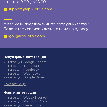
пн - пт с 9:00 до 18:00
support@apix-drive.com
У вас есть предложения по сотрудничеству?
Поделитесь своими идеями с нами по адресу:
igor@apix-drive.com
Популярные интеграции
Интеграция Google Sheets
Интеграция Телеграм
Интеграция Facebook
Интеграция Webhooks
Интеграция Google Drive
Интеграция Opencart
Показать еще
Интеграция Gmail
Интеграция Rozetka
Интеграция Новая Почта
Новые интеграции
Интеграция Binotel
Интеграция Webex Interact
Интеграция OpenAI (ChatGPT)
Интеграция MailerLite Classic
Интеграция Prom
Интеграция ElevenLabs