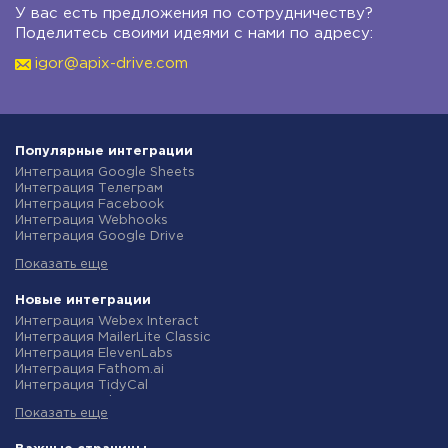
У вас есть предложения по сотрудничеству?
Поделитесь своими идеями с нами по адресу:
igor@apix-drive.com
Популярные интеграции
Интеграция Google Sheets
Интеграция Телеграм
Интеграция Facebook
Интеграция Webhooks
Интеграция Google Drive
Интеграция Opencart
Показать еще
Интеграция Gmail
Интеграция Rozetka
Интеграция Новая Почта
Новые интеграции
Интеграция Binotel
Интеграция Webex Interact
Интеграция OpenAI (ChatGPT)
Интеграция MailerLite Classic
Интеграция Prom
Интеграция ElevenLabs
Интеграция Приват24
Интеграция Fathom.ai
Интеграция OLX
Интеграция TidyCal
Интеграция TurboSMS
Интеграция Olostep
Интеграция SendPulse
Показать еще
Интеграция Gist
Интеграция Horoshop
Интеграция Gyazo
Интеграция Stream Telecom