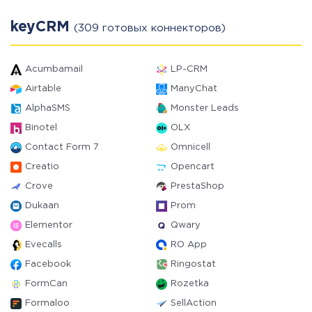
keyCRM
(309 готовых коннекторов)
Acumbamail
LP-CRM
Airtable
ManyChat
AlphaSMS
Monster Leads
Binotel
OLX
Contact Form 7
Omnicell
Creatio
Opencart
Crove
PrestaShop
Dukaan
Prom
Elementor
Qwary
Evecalls
RO App
Facebook
Ringostat
FormCan
Rozetka
Formaloo
SellAction