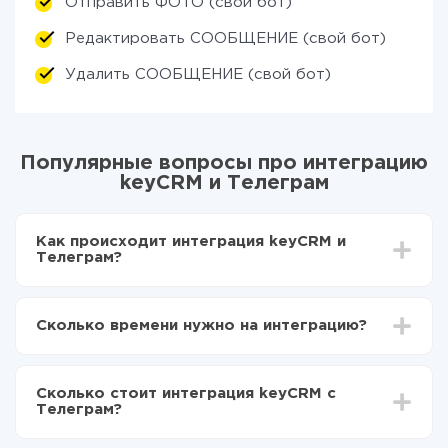
Отправить ФОТО (свой бот)
Редактировать СООБЩЕНИЕ (свой бот)
Удалить СООБЩЕНИЕ (свой бот)
Популярные вопросы про интеграцию
keyCRM и Телеграм
Как происходит интеграция keyCRM и
Телеграм?
Для начала нужно
зарегистрироваться в ApiX-
Drive
Сколько времени нужно на интеграцию?
Выбираете какие данные передавать из keyCRM
в Телеграм
В зависимости от системы, с которой вы будете
Включаете автообновление
делать интеграцию, время настройки может
Теперь данные будут автоматически
Сколько стоит интеграция keyCRM с
отличаться и составлять от 5-ти до 30-минут. В
передаваться из keyCRM в Телеграм
Телеграм?
среднем настройка занимает 10-15 минут.
За саму интеграцию ничего платить не нужно и на