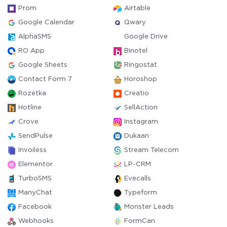
Prom
Airtable
Google Calendar
Qwary
AlphaSMS
Google Drive
RO App
Binotel
Google Sheets
Ringostat
Contact Form 7
Horoshop
Rozetka
Creatio
Hotline
SellAction
Crove
Instagram
SendPulse
Dukaan
Invoiless
Stream Telecom
Elementor
LP-CRM
TurboSMS
Evecalls
ManyChat
Typeform
Facebook
Monster Leads
Webhooks
FormCan