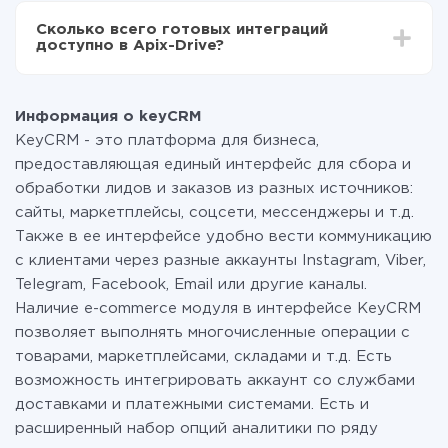
всех тарифах доступен полностью весь
Сколько всего готовых интеграций
функционал. Вы оплачиваете только количество
доступно в Apix-Drive?
данных, которые по факту передаются из одной
вашей системы в другую через наш сервис. Если у
На данный момент у нас готово 400+ интеграций
вас количество данных в месяц небольшое, можете
помимо keyCRM и Телеграм
смело пользоваться бесплатным тарифом или
Информация о keyCRM
перейти на платный, при необходимости. Подробнее
KeyCRM - это платформа для бизнеса,
о
тарифах
.
предоставляющая единый интерфейс для сбора и
обработки лидов и заказов из разных источников:
сайты, маркетплейсы, соцсети, мессенджеры и т.д.
Также в ее интерфейсе удобно вести коммуникацию
с клиентами через разные аккаунты Instagram, Viber,
Telegram, Facebook, Email или другие каналы.
Наличие e-commerce модуля в интерфейсе KeyCRM
позволяет выполнять многочисленные операции с
товарами, маркетплейсами, складами и т.д. Есть
возможность интегрировать аккаунт со службами
доставками и платежными системами. Есть и
расширенный набор опций аналитики по ряду