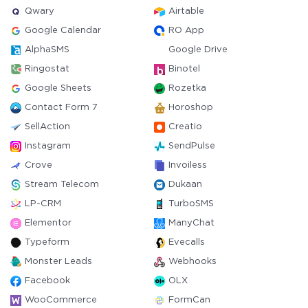
Qwary
Airtable
Google Calendar
RO App
AlphaSMS
Google Drive
Ringostat
Binotel
Google Sheets
Rozetka
Contact Form 7
Horoshop
SellAction
Creatio
Instagram
SendPulse
Crove
Invoiless
Stream Telecom
Dukaan
LP-CRM
TurboSMS
Elementor
ManyChat
Typeform
Evecalls
Monster Leads
Webhooks
Facebook
OLX
WooCommerce
FormCan