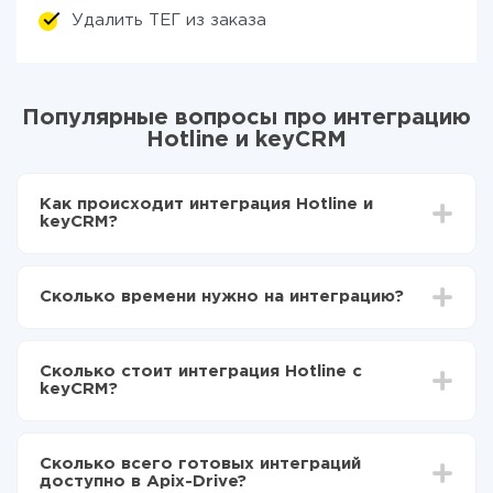
Удалить ТЕГ из заказа
Популярные вопросы про интеграцию
Hotline и keyCRM
Как происходит интеграция Hotline и
keyCRM?
Для начала нужно
зарегистрироваться в ApiX-
Drive
Сколько времени нужно на интеграцию?
Выбираете какие данные передавать из Hotline в
keyCRM
В зависимости от системы, с которой вы будете
Включаете автообновление
делать интеграцию, время настройки может
Теперь данные будут автоматически
Сколько стоит интеграция Hotline с
отличаться и составлять от 5-ти до 30-минут. В
передаваться из Hotline в keyCRM
keyCRM?
среднем настройка занимает 10-15 минут.
За саму интеграцию ничего платить не нужно и на
всех тарифах доступен полностью весь
Сколько всего готовых интеграций
функционал. Вы оплачиваете только количество
доступно в Apix-Drive?
данных, которые по факту передаются из одной