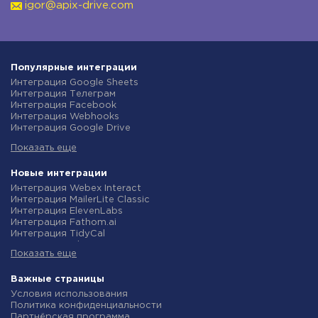
igor@apix-drive.com
Популярные интеграции
Интеграция Google Sheets
Интеграция Телеграм
Интеграция Facebook
Интеграция Webhooks
Интеграция Google Drive
Интеграция Opencart
Показать еще
Интеграция Gmail
Интеграция Rozetka
Интеграция Новая Почта
Новые интеграции
Интеграция Binotel
Интеграция Webex Interact
Интеграция OpenAI (ChatGPT)
Интеграция MailerLite Classic
Интеграция Prom
Интеграция ElevenLabs
Интеграция Приват24
Интеграция Fathom.ai
Интеграция OLX
Интеграция TidyCal
Интеграция TurboSMS
Интеграция Olostep
Интеграция SendPulse
Показать еще
Интеграция Gist
Интеграция Horoshop
Интеграция Gyazo
Интеграция Stream Telecom
Интеграция Straico
Важные страницы
Интеграция Instagram
Интеграция Rows
Условия использования
Интеграция Google Analytics
Интеграция Firecrawl
Политика конфиденциальности
Интеграция Creatio
Интеграция Binotel SmartCRM
Партнёрская программа