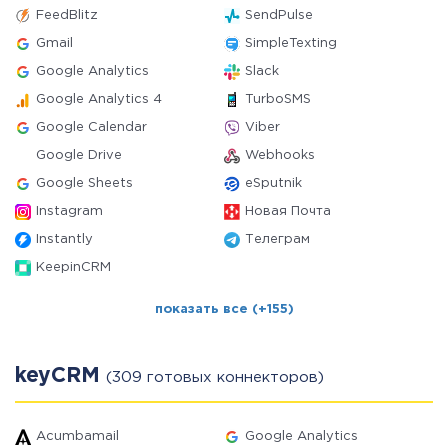
FeedBlitz
SendPulse
Gmail
SimpleTexting
Google Analytics
Slack
Google Analytics 4
TurboSMS
Google Calendar
Viber
Google Drive
Webhooks
Google Sheets
eSputnik
Instagram
Новая Почта
Instantly
Телеграм
KeepinCRM
показать все (+155)
keyCRM
(309 готовых коннекторов)
Acumbamail
Google Analytics