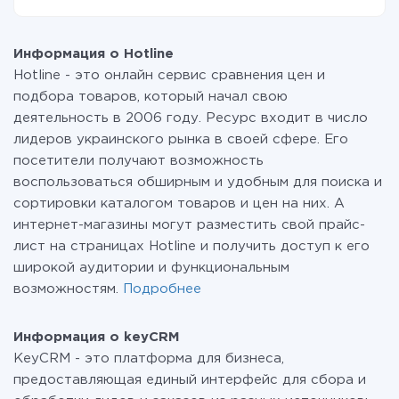
вашей системы в другую через наш сервис. Если у
На данный момент у нас готово 400+ интеграций
вас количество данных в месяц небольшое, можете
помимо Hotline и keyCRM
смело пользоваться бесплатным тарифом или
Информация о Hotline
перейти на платный, при необходимости. Подробнее
Hotline - это онлайн сервис сравнения цен и
о
тарифах
.
подбора товаров, который начал свою
деятельность в 2006 году. Ресурс входит в число
лидеров украинского рынка в своей сфере. Его
посетители получают возможность
воспользоваться обширным и удобным для поиска и
сортировки каталогом товаров и цен на них. А
интернет-магазины могут разместить свой прайс-
лист на страницах Hotline и получить доступ к его
широкой аудитории и функциональным
возможностям.
Подробнее
Информация о keyCRM
KeyCRM - это платформа для бизнеса,
предоставляющая единый интерфейс для сбора и