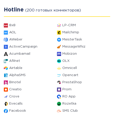
Hotline
(200 готовых коннекторов)
8x8
LP-CRM
AOL
Mailchimp
AWeber
MeisterTask
ActiveCampaign
MessageWhiz
Acumbamail
Mobizon
Afilnet
OLX
Airtable
Omnicell
AlphaSMS
Opencart
Binotel
PrestaShop
Creatio
Prom
Crove
RO App
Evecalls
Rozetka
Facebook
SMS Club