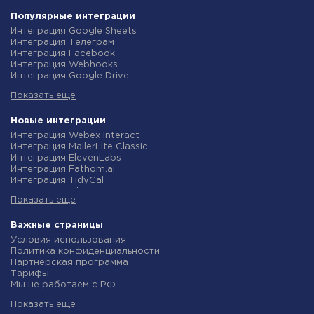
Популярные интеграции
Интеграция Google Sheets
Интеграция Телеграм
Интеграция Facebook
Интеграция Webhooks
Интеграция Google Drive
Интеграция Opencart
Показать еще
Интеграция Gmail
Интеграция Rozetka
Интеграция Новая Почта
Новые интеграции
Интеграция Binotel
Интеграция Webex Interact
Интеграция OpenAI (ChatGPT)
Интеграция MailerLite Classic
Интеграция Prom
Интеграция ElevenLabs
Интеграция Приват24
Интеграция Fathom.ai
Интеграция OLX
Интеграция TidyCal
Интеграция TurboSMS
Интеграция Olostep
Интеграция SendPulse
Показать еще
Интеграция Gist
Интеграция Horoshop
Интеграция Gyazo
Интеграция Stream Telecom
Интеграция Straico
Важные страницы
Интеграция Instagram
Интеграция Rows
Условия использования
Интеграция Google Analytics
Интеграция Firecrawl
Политика конфиденциальности
Интеграция Creatio
Интеграция Binotel SmartCRM
Партнёрская программа
Интеграция Ringostat
Интеграция Perplexity AI
Тарифы
Интеграция Google Calendar
Интеграция Formbricks
Мы не работаем с РФ
Интеграция Airtable
Интеграция Smartlead
Политика возврата средств
Интеграция RO App
Интеграция Getsitecontrol
Показать еще
Индивидуальная разработка
Интеграция WooCommerce