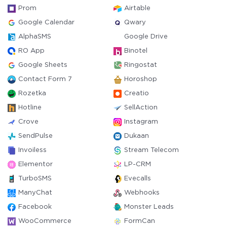
Prom
Airtable
Google Calendar
Qwary
AlphaSMS
Google Drive
RO App
Binotel
Google Sheets
Ringostat
Contact Form 7
Horoshop
Rozetka
Creatio
Hotline
SellAction
Crove
Instagram
SendPulse
Dukaan
Invoiless
Stream Telecom
Elementor
LP-CRM
TurboSMS
Evecalls
ManyChat
Webhooks
Facebook
Monster Leads
WooCommerce
FormCan