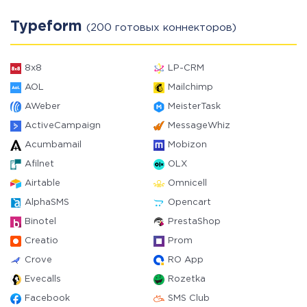
Typeform
(200 готовых коннекторов)
8x8
LP-CRM
AOL
Mailchimp
AWeber
MeisterTask
ActiveCampaign
MessageWhiz
Acumbamail
Mobizon
Afilnet
OLX
Airtable
Omnicell
AlphaSMS
Opencart
Binotel
PrestaShop
Creatio
Prom
Crove
RO App
Evecalls
Rozetka
Facebook
SMS Club