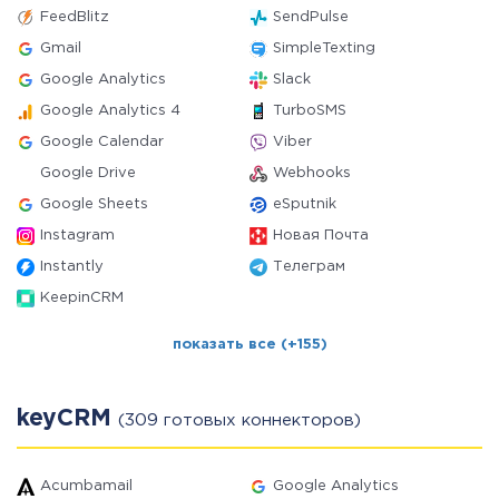
FeedBlitz
SendPulse
Gmail
SimpleTexting
Google Analytics
Slack
Google Analytics 4
TurboSMS
Google Calendar
Viber
Google Drive
Webhooks
Google Sheets
eSputnik
Instagram
Новая Почта
Instantly
Телеграм
KeepinCRM
показать все (+155)
keyCRM
(309 готовых коннекторов)
Acumbamail
Google Analytics