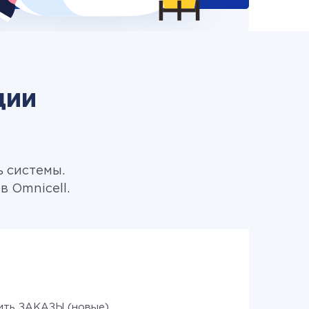
ции
ь системы.
 Omnicell.
ить ЗАКАЗЫ (новые)