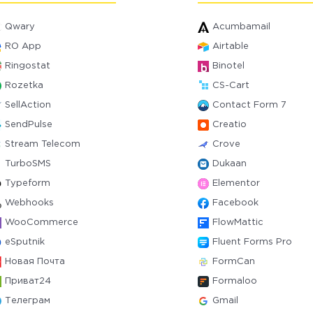
Qwary
Acumbamail
RO App
Airtable
Ringostat
Binotel
Rozetka
CS-Cart
SellAction
Contact Form 7
SendPulse
Creatio
Stream Telecom
Crove
TurboSMS
Dukaan
Typeform
Elementor
Webhooks
Facebook
WooCommerce
FlowMattic
eSputnik
Fluent Forms Pro
Новая Почта
FormCan
Приват24
Formaloo
Телеграм
Gmail