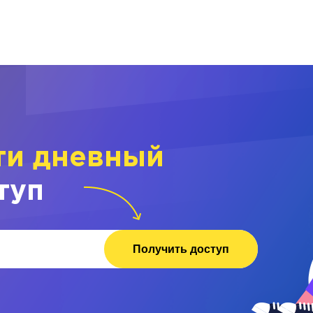
ти дневный
туп
Получить доступ