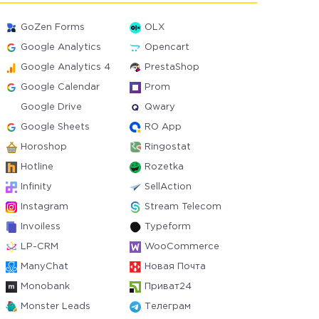
GoZen Forms
OLX
Google Analytics
Opencart
Google Analytics 4
PrestaShop
Google Calendar
Prom
Google Drive
Qwary
Google Sheets
RO App
Horoshop
Ringostat
Hotline
Rozetka
Infinity
SellAction
Instagram
Stream Telecom
Invoiless
Typeform
LP-CRM
WooCommerce
ManyChat
Новая Почта
Monobank
Приват24
Monster Leads
Телеграм