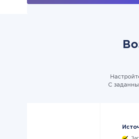
Во
Настройте
С заданны
Источ
За