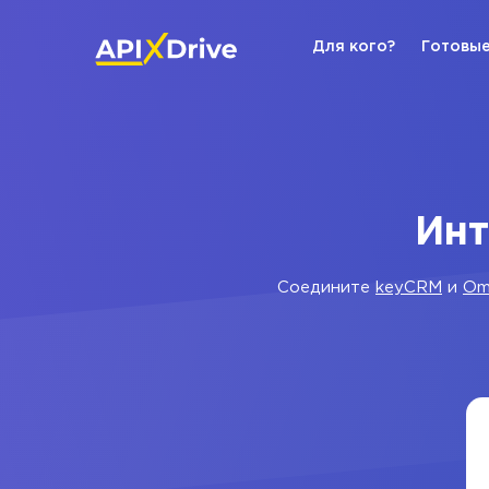
Для кого?
Готовые
Инт
Соедините
keyCRM
и
Omn