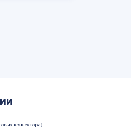
ии
товых коннектора)