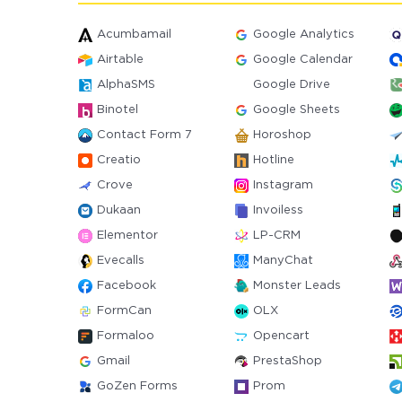
Acumbamail
Google Analytics
Airtable
Google Calendar
AlphaSMS
Google Drive
Binotel
Google Sheets
Contact Form 7
Horoshop
Creatio
Hotline
Crove
Instagram
Dukaan
Invoiless
Elementor
LP-CRM
Evecalls
ManyChat
Facebook
Monster Leads
FormCan
OLX
Formaloo
Opencart
Gmail
PrestaShop
GoZen Forms
Prom