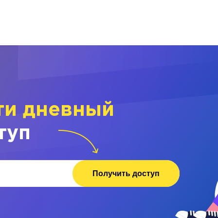
ти дневный
туп
Получить доступ