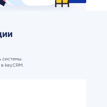
ции
ь системы.
 в keyCRM.