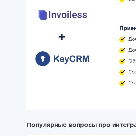
Прием
До
До
Об
Со
Со
Популярные вопросы про интегра