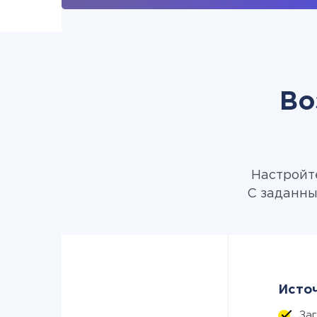
Во
Настройте
С заданны
Источ
За