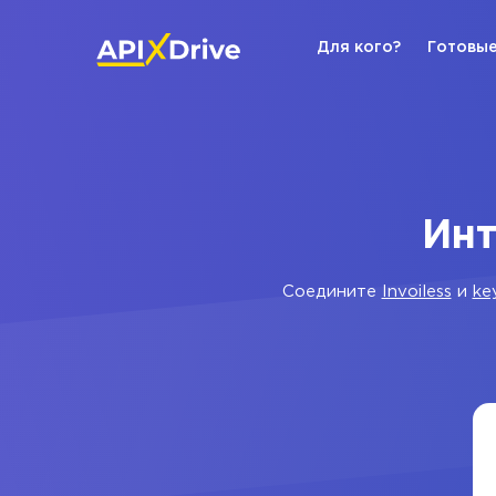
Для кого?
Готовые
Инт
Соедините
Invoiless
и
ke