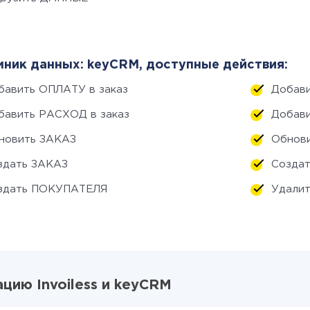
ник данных: keyCRM, доступные действия:
бавить ОПЛАТУ в заказ
Добави
бавить РАСХОД в заказ
Добави
новить ЗАКАЗ
Обнов
здать ЗАКАЗ
Созда
здать ПОКУПАТЕЛЯ
Удалит
цию Invoiless и keyCRM