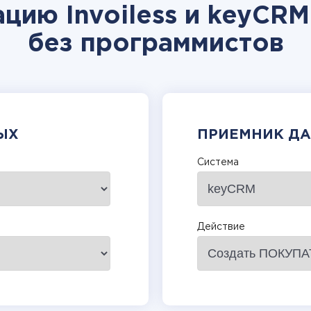
цию Invoiless и keyCR
без программистов
ЫХ
ПРИЕМНИК Д
Система
Действие