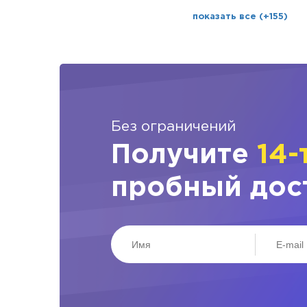
показать все (+155)
Без ограничений
Получите
14-
пробный дос