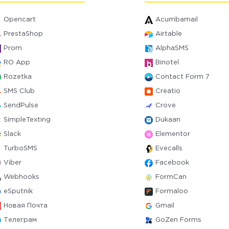
Opencart
Acumbamail
PrestaShop
Airtable
Prom
AlphaSMS
RO App
Binotel
Rozetka
Contact Form 7
SMS Club
Creatio
SendPulse
Crove
SimpleTexting
Dukaan
Slack
Elementor
TurboSMS
Evecalls
Viber
Facebook
Webhooks
FormCan
eSputnik
Formaloo
Новая Почта
Gmail
Телеграм
GoZen Forms