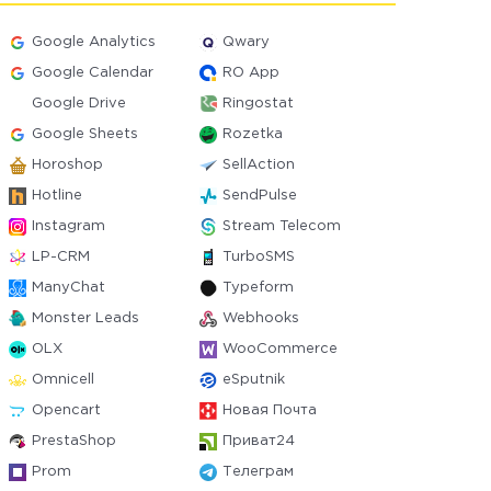
Google Analytics
Qwary
Google Calendar
RO App
Google Drive
Ringostat
Google Sheets
Rozetka
Horoshop
SellAction
Hotline
SendPulse
Instagram
Stream Telecom
LP-CRM
TurboSMS
ManyChat
Typeform
Monster Leads
Webhooks
OLX
WooCommerce
Omnicell
eSputnik
Opencart
Новая Почта
PrestaShop
Приват24
Prom
Телеграм