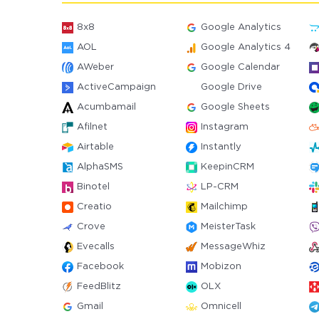
8x8
Google Analytics
AOL
Google Analytics 4
AWeber
Google Calendar
ActiveCampaign
Google Drive
Acumbamail
Google Sheets
Afilnet
Instagram
Airtable
Instantly
AlphaSMS
KeepinCRM
Binotel
LP-CRM
Creatio
Mailchimp
Crove
MeisterTask
Evecalls
MessageWhiz
Facebook
Mobizon
FeedBlitz
OLX
Gmail
Omnicell