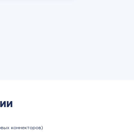
ии
овых коннекторов)