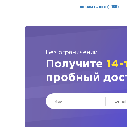
показать все (+155)
Без ограничений
Получите
14-
пробный дос