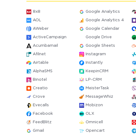
8x8
Google Analytics
AOL
Google Analytics 4
AWeber
Google Calendar
ActiveCampaign
Google Drive
Acumbamail
Google Sheets
Afilnet
Instagram
Airtable
Instantly
AlphaSMS
KeepinCRM
Binotel
LP-CRM
Creatio
MeisterTask
Crove
MessageWhiz
Evecalls
Mobizon
Facebook
OLX
FeedBlitz
Omnicell
Gmail
Opencart