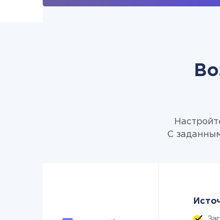
Во
Настройте
С заданным
Источ
За