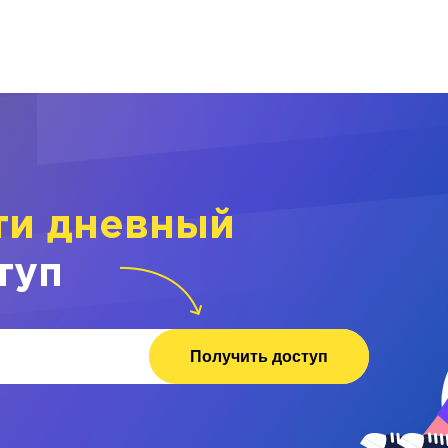
ти дневный
туп
Получить доступ