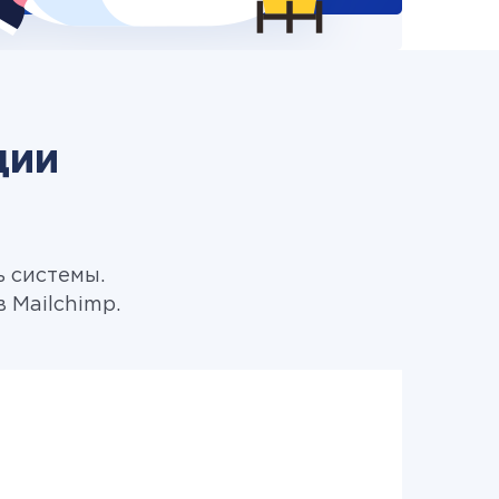
ции
ь системы.
 Mailchimp.