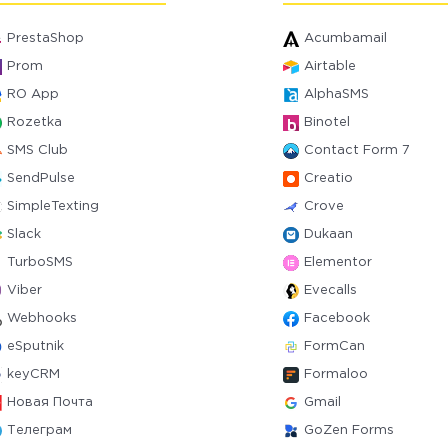
PrestaShop
Acumbamail
Prom
Airtable
RO App
AlphaSMS
Rozetka
Binotel
SMS Club
Contact Form 7
SendPulse
Creatio
SimpleTexting
Crove
Slack
Dukaan
TurboSMS
Elementor
Viber
Evecalls
Webhooks
Facebook
eSputnik
FormCan
keyCRM
Formaloo
Новая Почта
Gmail
Телеграм
GoZen Forms