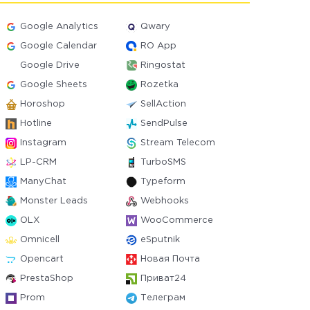
Google Analytics
Qwary
Google Calendar
RO App
Google Drive
Ringostat
Google Sheets
Rozetka
Horoshop
SellAction
Hotline
SendPulse
Instagram
Stream Telecom
LP-CRM
TurboSMS
ManyChat
Typeform
Monster Leads
Webhooks
OLX
WooCommerce
Omnicell
eSputnik
Opencart
Новая Почта
PrestaShop
Приват24
Prom
Телеграм