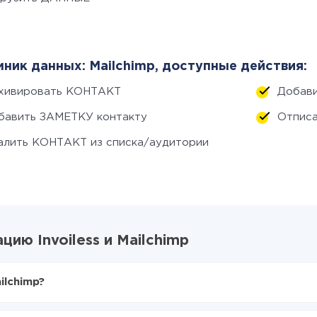
ник данных: Mailchimp, доступные действия:
хивировать КОНТАКТ
Добави
бавить ЗАМЕТКУ контакту
Отписа
алить КОНТАКТ из списка/аудитории
ию Invoiless и Mailchimp
ilchimp?
X-Drive