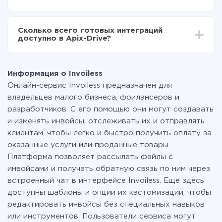
среднем настройка занимает 10-15 минут.
За саму интеграцию ничего платить не нужно и на
всех тарифах доступен полностью весь
Сколько всего готовых интеграций
функционал. Вы оплачиваете только количество
доступно в Apix-Drive?
данных, которые по факту передаются из одной
вашей системы в другую через наш сервис. Если у
На данный момент у нас готово 400+ интеграций
вас количество данных в месяц небольшое, можете
помимо Invoiless и AWeber
смело пользоваться бесплатным тарифом или
Информация о Invoiless
перейти на платный, при необходимости. Подробнее
Онлайн-сервис Invoiless предназначен для
о
тарифах
.
владельцев малого бизнеса, фрилансеров и
разработчиков. С его помощью они могут создавать
и изменять инвойсы, отслеживать их и отправлять
клиентам, чтобы легко и быстро получить оплату за
оказанные услуги или проданные товары.
Платформа позволяет рассылать файлы с
инвойсами и получать обратную связь по ним через
встроенный чат в интерфейсе Invoiless. Еще здесь
доступны шаблоны и опции их кастомизации, чтобы
редактировать инвойсы без специальных навыков
или инструментов. Пользователи сервиса могут