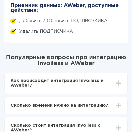
Приемник данных: AWeber, доступные
действия:
Добавить / Обновить ПОДПИСЧКИКА
Удалить ПОДПИСЧИКА
Популярные вопросы про интеграцию
Invoiless и AWeber
Как происходит интеграция Invoiless и
AWeber?
Для начала нужно
зарегистрироваться в ApiX-
Drive
Сколько времени нужно на интеграцию?
Выбираете какие данные передавать из Invoiless
в AWeber
В зависимости от системы, с которой вы будете
Включаете автообновление
делать интеграцию, время настройки может
Теперь данные будут автоматически
Сколько стоит интеграция Invoiless с
отличаться и составлять от 5-ти до 30-минут. В
передаваться из Invoiless в AWeber
AWeber?