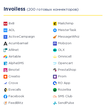
Invoiless
(200 готовых коннекторов)
8x8
Mailchimp
AOL
MeisterTask
ActiveCampaign
MessageWhiz
Acumbamail
Mobizon
Afilnet
OLX
Airtable
Omnicell
AlphaSMS
Opencart
Binotel
PrestaShop
Creatio
Prom
Crove
RO App
Evecalls
Rozetka
Facebook
SMS Club
FeedBlitz
SendPulse