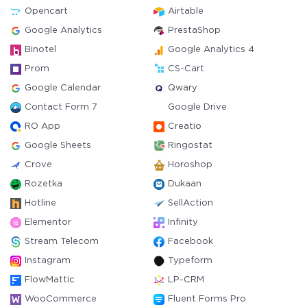
Opencart
Airtable
Google Analytics
PrestaShop
Binotel
Google Analytics 4
Prom
CS-Cart
Google Calendar
Qwary
Contact Form 7
Google Drive
RO App
Creatio
Google Sheets
Ringostat
Crove
Horoshop
Rozetka
Dukaan
Hotline
SellAction
Elementor
Infinity
Stream Telecom
Facebook
Instagram
Typeform
FlowMattic
LP-CRM
WooCommerce
Fluent Forms Pro