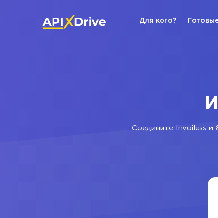
Для кого?
Готовые
И
Соедините
Invoiless
и