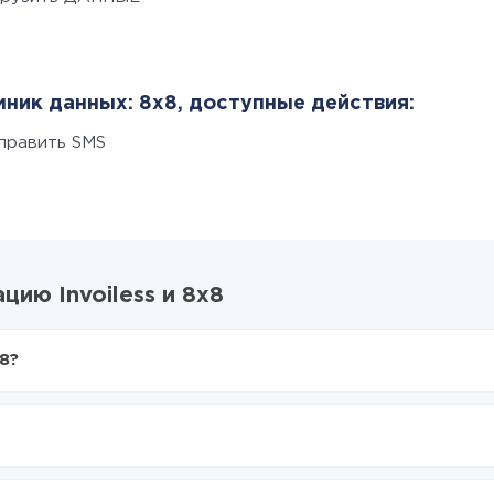
ник данных: 8x8, доступные действия:
править SMS
ию Invoiless и 8x8
8?
X-Drive
less в 8x8
ться из Invoiless в 8x8
е делать интеграцию, время настройки может отличаться и сос