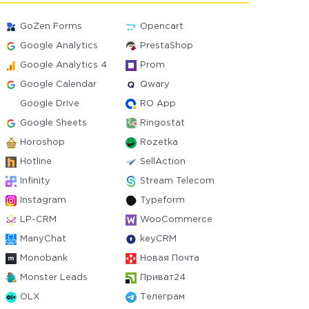
GoZen Forms
Opencart
Google Analytics
PrestaShop
Google Analytics 4
Prom
Google Calendar
Qwary
Google Drive
RO App
Google Sheets
Ringostat
Horoshop
Rozetka
Hotline
SellAction
Infinity
Stream Telecom
Instagram
Typeform
LP-CRM
WooCommerce
ManyChat
keyCRM
Monobank
Новая Почта
Monster Leads
Приват24
OLX
Телеграм