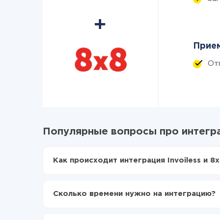
Прием
От
Популярные вопросы про интеграц
Как происходит интеграция Invoiless и 8x
Для начала нужно
зарегистрироваться в Api
Выбираете какие данные передавать из Invoi
Сколько времени нужно на интеграцию?
Включаете автообновление
Теперь данные будут автоматически передава
В зависимости от системы, с которой вы будет