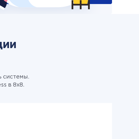
ции
ь системы.
s в 8x8.