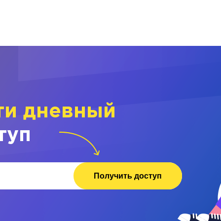
ти дневный
туп
Получить доступ