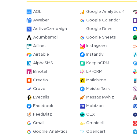
AOL
Google Analytics 4
AWeber
Google Calendar
ActiveCampaign
Google Drive
Acumbamail
Google Sheets
Afilnet
Instagram
Airtable
Instantly
AlphaSMS
KeepinCRM
Binotel
LP-CRM
Creatio
Mailchimp
Crove
MeisterTask
Evecalls
MessageWhiz
Facebook
Mobizon
FeedBlitz
OLX
Gmail
Omnicell
Google Analytics
Opencart