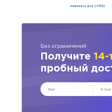
показать все (+155)
Без ограничений
Получите
14-
пробный дос