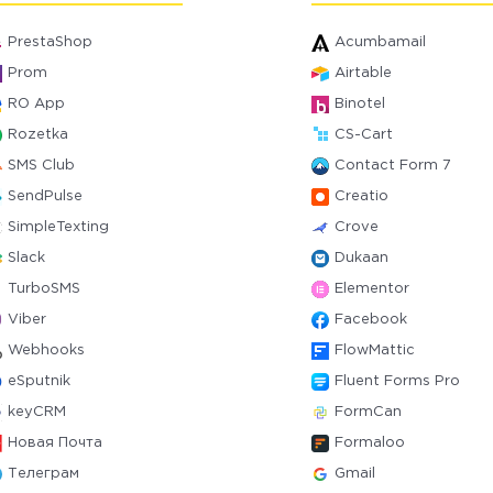
PrestaShop
Acumbamail
Prom
Airtable
RO App
Binotel
Rozetka
CS-Cart
SMS Club
Contact Form 7
SendPulse
Creatio
SimpleTexting
Crove
Slack
Dukaan
TurboSMS
Elementor
Viber
Facebook
Webhooks
FlowMattic
eSputnik
Fluent Forms Pro
keyCRM
FormCan
Новая Почта
Formaloo
Телеграм
Gmail