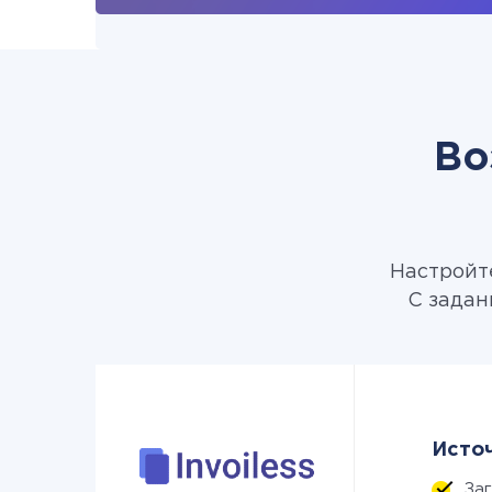
Во
Настройте
С задан
Источ
За