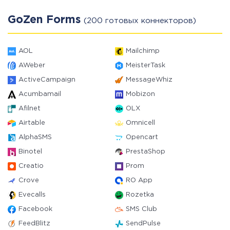
GoZen Forms
(200 готовых коннекторов)
AOL
Mailchimp
AWeber
MeisterTask
ActiveCampaign
MessageWhiz
Acumbamail
Mobizon
Afilnet
OLX
Airtable
Omnicell
AlphaSMS
Opencart
Binotel
PrestaShop
Creatio
Prom
Crove
RO App
Evecalls
Rozetka
Facebook
SMS Club
FeedBlitz
SendPulse