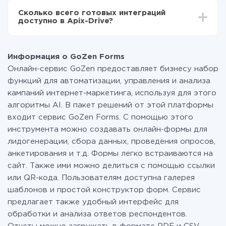
всех тарифах доступен полностью весь
Сколько всего готовых интеграций
функционал. Вы оплачиваете только количество
доступно в Apix-Drive?
данных, которые по факту передаются из одной
вашей системы в другую через наш сервис. Если у
На данный момент у нас готово 400+ интеграций
вас количество данных в месяц небольшое, можете
помимо GoZen Forms и 8x8
смело пользоваться бесплатным тарифом или
Информация о GoZen Forms
перейти на платный, при необходимости. Подробнее
Онлайн-сервис GoZen предоставляет бизнесу набор
о
тарифах
.
функций для автоматизации, управления и анализа
кампаний интернет-маркетинга, используя для этого
алгоритмы AI. В пакет решений от этой платформы
входит сервис GoZen Forms. С помощью этого
инструмента можно создавать онлайн-формы для
лидогенерации, сбора данных, проведения опросов,
анкетирования и т.д. Формы легко встраиваются на
сайт. Также ими можно делиться с помощью ссылки
или QR-кода. Пользователям доступна галерея
шаблонов и простой конструктор форм. Сервис
предлагает также удобный интерфейс для
обработки и анализа ответов респондентов.