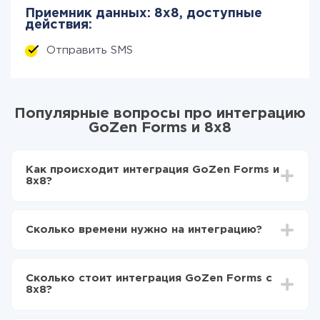
Приемник данных: 8x8, доступные
действия:
Отправить SMS
Популярные вопросы про интеграцию
GoZen Forms и 8x8
Как происходит интеграция GoZen Forms и
8x8?
Для начала нужно
зарегистрироваться в ApiX-
Drive
Сколько времени нужно на интеграцию?
Выбираете какие данные передавать из GoZen
Forms в 8x8
В зависимости от системы, с которой вы будете
Включаете автообновление
делать интеграцию, время настройки может
Теперь данные будут автоматически
Сколько стоит интеграция GoZen Forms с
отличаться и составлять от 5-ти до 30-минут. В
передаваться из GoZen Forms в 8x8
8x8?
среднем настройка занимает 10-15 минут.
За саму интеграцию ничего платить не нужно и на