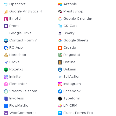
Opencart
Airtable
Google Analytics 4
PrestaShop
Binotel
Google Calendar
Prom
CS-Cart
Google Drive
Qwary
Contact Form 7
Google Sheets
RO App
Creatio
Horoshop
Ringostat
Crove
Hotline
Rozetka
Dukaan
Infinity
SellAction
Elementor
Instagram
Stream Telecom
Facebook
Invoiless
Typeform
FlowMattic
LP-CRM
WooCommerce
Fluent Forms Pro