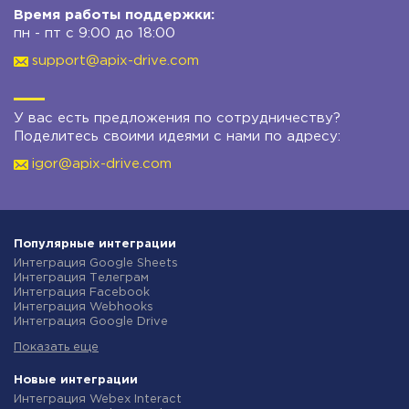
Время работы поддержки:
пн - пт с 9:00 до 18:00
support@apix-drive.com
У вас есть предложения по сотрудничеству?
Поделитесь своими идеями с нами по адресу:
igor@apix-drive.com
Популярные интеграции
Интеграция Google Sheets
Интеграция Телеграм
Интеграция Facebook
Интеграция Webhooks
Интеграция Google Drive
Интеграция Opencart
Показать еще
Интеграция Gmail
Интеграция Rozetka
Интеграция Новая Почта
Новые интеграции
Интеграция Binotel
Интеграция Webex Interact