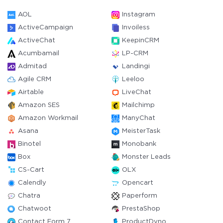
AOL
Instagram
ActiveCampaign
Invoiless
ActiveChat
KeepinCRM
Acumbamail
LP-CRM
Admitad
Landingi
Agile CRM
Leeloo
Airtable
LiveChat
Amazon SES
Mailchimp
Amazon Workmail
ManyChat
Asana
MeisterTask
Binotel
Monobank
Box
Monster Leads
CS-Cart
OLX
Calendly
Opencart
Chatra
Paperform
Chatwoot
PrestaShop
Contact Form 7
ProductDyno