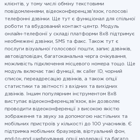
клієнтів, у тому числі обміну текстовими
повідомленнями, відеоконференцзв'язок, голосові
телефонні дзвінки. Ще тут є функціонал для спільної
роботи та вбудований контакт-центр. Модуль
онлайн-телефонії у складі платформи 8х8 підтримує
необмежені дзвінки, SMS та факс. Також тут є
послуги візуальної голосової пошти, запис дзвінків,
автовідповідач, багатоканальна черга очікування,
можливість підключення місцевого номера тощо. Ще
модуль включає такі функції, як caller ID, чорний
список, переадресацію дзвінків, а також опції
статистики та звітності з вхідних та вихідних
дзвінків. Іншим популярним інструментом 8х8
виступає відеоконференцзв'язок, він дозволяє
проводити відеоконференції з високою якістю
зображення та звуку за допомогою настільних та
мобільних пристроїв у кількості до 100 учасників. Є
підтримка мобільних браузерів, віртуальний фон,
end-to-end шифрування, опції модерації та багато