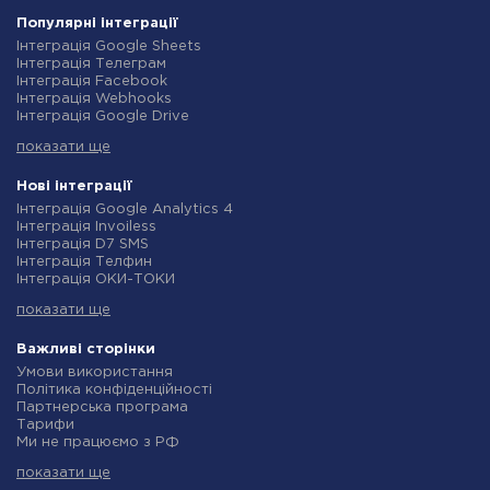
Популярні інтеграції
Інтеграція Google Sheets
Інтеграція Телеграм
Інтеграція Facebook
Інтеграція Webhooks
Інтеграція Google Drive
Інтеграція Opencart
показати ще
Інтеграція Gmail
Інтеграція Нова Пошта
Інтеграція Rozetka
Нові інтеграції
Інтеграція OpenAI (ChatGPT)
Інтеграція Google Analytics 4
Інтеграція Binotel
Інтеграція Invoiless
Інтеграція Prom
Інтеграція D7 SMS
Інтеграція Приват24
Інтеграція Телфин
Інтеграція OLX
Інтеграція ОКИ-ТОКИ
Інтеграція TurboSMS
Інтеграція Finmap
Інтеграція SendPulse
показати ще
Інтеграція Microsoft Dynamics 365
Інтеграція Horoshop
Інтеграція BulkGate
Інтеграція Stream Telecom
Інтеграція TxtSync
Важливі сторінки
Інтеграція Instagram
Інтеграція Wire2Air
Умови використання
Інтеграція Google Analytics
Інтеграція Corezoid
Політика конфіденційності
Інтеграція Creatio
Інтеграція Infobip
Партнерська програма
Інтеграція Ringostat
Інтеграція Instasent
Тарифи
Інтеграція Google Calendar
Інтеграція AtomPark
Ми не працюємо з РФ
Інтеграція Airtable
Інтеграція TXTImpact
Політика повернення коштів
Інтеграція RO App
Інтеграція Campaign Monitor
показати ще
Індивідуальна розробка
Інтеграція WooCommerce
Інтеграція CM.com