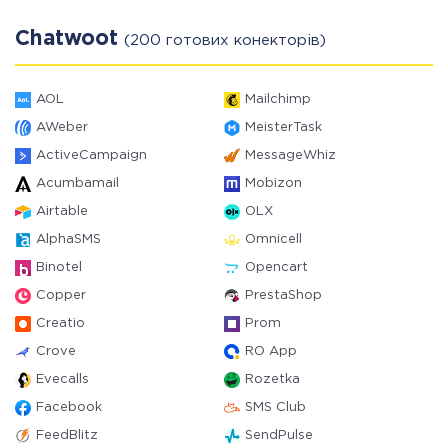
Chatwoot
(200 готових конекторів)
AOL
Mailchimp
AWeber
MeisterTask
ActiveCampaign
MessageWhiz
Acumbamail
Mobizon
Airtable
OLX
AlphaSMS
Omnicell
Binotel
Opencart
Copper
PrestaShop
Creatio
Prom
Crove
RO App
Evecalls
Rozetka
Facebook
SMS Club
FeedBlitz
SendPulse