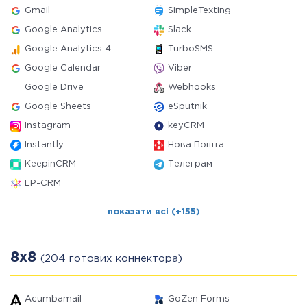
Gmail
SimpleTexting
Google Analytics
Slack
Google Analytics 4
TurboSMS
Google Calendar
Viber
Google Drive
Webhooks
Google Sheets
eSputnik
Instagram
keyCRM
Instantly
Нова Пошта
KeepinCRM
Телеграм
LP-CRM
показати всі (+155)
8x8
(204 готових коннектора)
Acumbamail
GoZen Forms