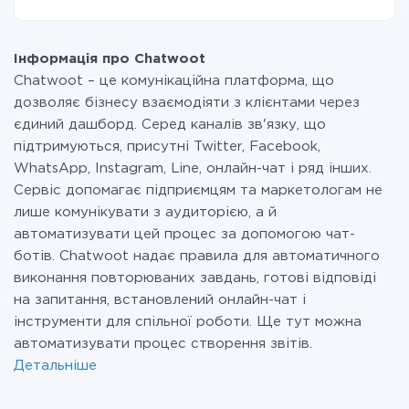
передаються з однієї вашої системи в іншу через
наш сервіс. Якщо у вас кількість даних в місяць
На даний час у нас готово 400+ інтеграцій крім
невелика, можете сміливо користуватися
Chatwoot і 8x8
безкоштовним тарифом або перейти на платний,
Інформація про Chatwoot
при необхідності. Детальніше про
тарифи
.
Chatwoot – це комунікаційна платформа, що
дозволяє бізнесу взаємодіяти з клієнтами через
єдиний дашборд. Серед каналів зв'язку, що
підтримуються, присутні Twitter, Facebook,
WhatsApp, Instagram, Line, онлайн-чат і ряд інших.
Сервіс допомагає підприємцям та маркетологам не
лише комунікувати з аудиторією, а й
автоматизувати цей процес за допомогою чат-
ботів. Chatwoot надає правила для автоматичного
виконання повторюваних завдань, готові відповіді
на запитання, встановлений онлайн-чат і
інструменти для спільної роботи. Ще тут можна
автоматизувати процес створення звітів.
Детальніше