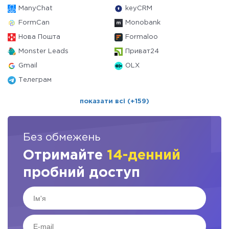
ManyChat
keyCRM
FormCan
Monobank
Нова Пошта
Formaloo
Monster Leads
Приват24
Gmail
OLX
Телеграм
показати всі (+159)
Без обмежень
Отримайте
14-денний
пробний доступ