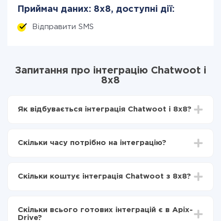
Приймач даних: 8x8, доступні дії:
Відправити SMS
Запитання про інтеграцію Chatwoot і
8x8
Як відбувається інтеграція Chatwoot і 8x8?
Для початку потрібно
зареєструватися в ApiX-
Drive
Скільки часу потрібно на інтеграцію?
Вибираєте які дані передавати з Chatwoot в 8x8
Включаєте автооновлення
Залежно від системи, з якої ви будете робити
Тепер дані будуть автоматично передаватися з
інтеграцію, час налаштування може відрізнятися і
Chatwoot в 8x8
Скільки коштує інтеграція Chatwoot з 8x8?
становити від 5-ти до 30-хвилин. У середньому
налаштування займає 10-15 хвилин.
За саму інтеграцію нічого платити не потрібно і на
всіх тарифах доступний повністю весь функціонал.
Скільки всього готових інтеграцій є в Apix-
Ви оплачуєте лише кількість даних, які за фактом
Drive?