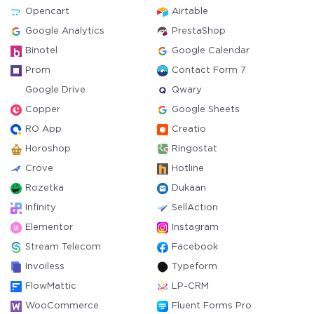
Opencart
Airtable
Google Analytics
PrestaShop
Binotel
Google Calendar
Prom
Contact Form 7
Google Drive
Qwary
Copper
Google Sheets
RO App
Creatio
Horoshop
Ringostat
Crove
Hotline
Rozetka
Dukaan
Infinity
SellAction
Elementor
Instagram
Stream Telecom
Facebook
Invoiless
Typeform
FlowMattic
LP-CRM
WooCommerce
Fluent Forms Pro