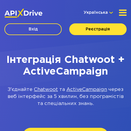
Українська
Вхід
Реєстрація
Інтеграція Chatwoot +
ActiveCampaign
З'єднайте
Chatwoot
та
ActiveCampaign
через
веб інтерфейс за 5 хвилин, без програмістів
та спеціальних знань.