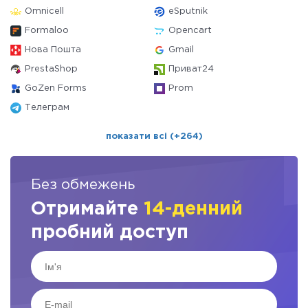
Omnicell
eSputnik
Formaloo
Opencart
Нова Пошта
Gmail
PrestaShop
Приват24
GoZen Forms
Prom
Телеграм
показати всі (+264)
Без обмежень
Отримайте
14-денний
пробний доступ