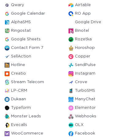
Qwary
Airtable
Google Calendar
RO App
AlphaSMS
Google Drive
Ringostat
Binotel
Google Sheets
Rozetka
Contact Form 7
Horoshop
SellAction
Copper
Hotline
SendPulse
Creatio
Instagram
Stream Telecom
Crove
LP-CRM
TurboSMS
Dukaan
ManyChat
Typeform
Elementor
Monster Leads
Webhooks
Evecalls
OLX
WooCommerce
Facebook