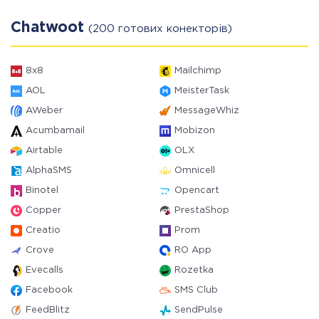
Chatwoot
(200 готових конекторів)
8x8
Mailchimp
AOL
MeisterTask
AWeber
MessageWhiz
Acumbamail
Mobizon
Airtable
OLX
AlphaSMS
Omnicell
Binotel
Opencart
Copper
PrestaShop
Creatio
Prom
Crove
RO App
Evecalls
Rozetka
Facebook
SMS Club
FeedBlitz
SendPulse