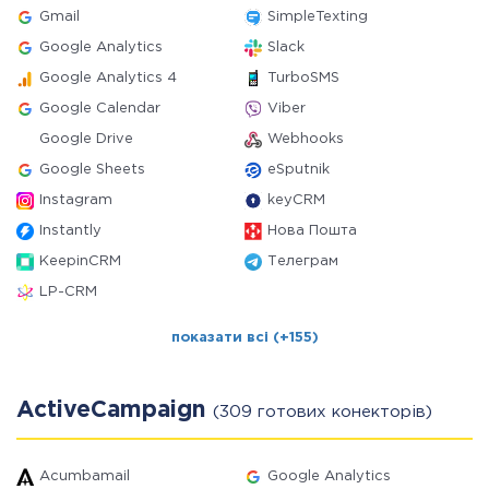
Gmail
SimpleTexting
Google Analytics
Slack
Google Analytics 4
TurboSMS
Google Calendar
Viber
Google Drive
Webhooks
Google Sheets
eSputnik
Instagram
keyCRM
Instantly
Нова Пошта
KeepinCRM
Телеграм
LP-CRM
показати всі (+155)
ActiveCampaign
(309 готових конекторів)
Acumbamail
Google Analytics