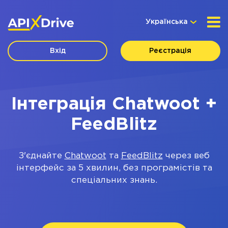
Українська
Вхід
Реєстрація
Інтеграція Chatwoot +
FeedBlitz
З'єднайте
Chatwoot
та
FeedBlitz
через веб
інтерфейс за 5 хвилин, без програмістів та
спеціальних знань.