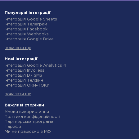
Популярні інтеграції
Інтеграція Google Sheets
Інтеграція Телеграм
Інтеграція Facebook
Інтеграція Webhooks
Інтеграція Google Drive
Інтеграція Opencart
показати ще
Інтеграція Gmail
Інтеграція Нова Пошта
Інтеграція Rozetka
Нові інтеграції
Інтеграція OpenAI (ChatGPT)
Інтеграція Google Analytics 4
Інтеграція Binotel
Інтеграція Invoiless
Інтеграція Prom
Інтеграція D7 SMS
Інтеграція Приват24
Інтеграція Телфин
Інтеграція OLX
Інтеграція ОКИ-ТОКИ
Інтеграція TurboSMS
Інтеграція Finmap
Інтеграція SendPulse
показати ще
Інтеграція Microsoft Dynamics 365
Інтеграція Horoshop
Інтеграція BulkGate
Інтеграція Stream Telecom
Інтеграція TxtSync
Важливі сторінки
Інтеграція Instagram
Інтеграція Wire2Air
Умови використання
Інтеграція Google Analytics
Інтеграція Corezoid
Політика конфіденційності
Інтеграція Creatio
Інтеграція Infobip
Партнерська програма
Інтеграція Ringostat
Інтеграція Instasent
Тарифи
Інтеграція Google Calendar
Інтеграція AtomPark
Ми не працюємо з РФ
Інтеграція Airtable
Інтеграція TXTImpact
Політика повернення коштів
Інтеграція RO App