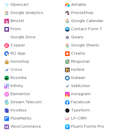
Opencart
Airtable
Google Analytics
PrestaShop
Binotel
Google Calendar
Prom
Contact Form 7
Google Drive
Qwary
Copper
Google Sheets
RO App
Creatio
Horoshop
Ringostat
Crove
Hotline
Rozetka
Dukaan
Infinity
SellAction
Elementor
Instagram
Stream Telecom
Facebook
Invoiless
Typeform
FlowMattic
LP-CRM
WooCommerce
Fluent Forms Pro