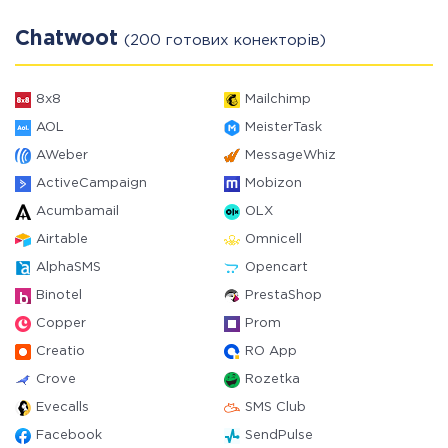
Chatwoot
(200 готових конекторів)
8x8
Mailchimp
AOL
MeisterTask
AWeber
MessageWhiz
ActiveCampaign
Mobizon
Acumbamail
OLX
Airtable
Omnicell
AlphaSMS
Opencart
Binotel
PrestaShop
Copper
Prom
Creatio
RO App
Crove
Rozetka
Evecalls
SMS Club
Facebook
SendPulse