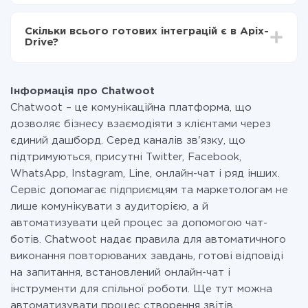
За саму інтеграцію нічого платити не потрібно і на
всіх тарифах доступний повністю весь функціонал.
Скільки всього готових інтеграцій є в Apix-
Ви оплачуєте лише кількість даних, які за фактом
Drive?
передаються з однієї вашої системи в іншу через
наш сервіс. Якщо у вас кількість даних в місяць
На даний час у нас готово 400+ інтеграцій крім
невелика, можете сміливо користуватися
Chatwoot і FeedBlitz
безкоштовним тарифом або перейти на платний,
Інформація про Chatwoot
при необхідності. Детальніше про
тарифи
.
Chatwoot – це комунікаційна платформа, що
дозволяє бізнесу взаємодіяти з клієнтами через
єдиний дашборд. Серед каналів зв'язку, що
підтримуються, присутні Twitter, Facebook,
WhatsApp, Instagram, Line, онлайн-чат і ряд інших.
Сервіс допомагає підприємцям та маркетологам не
лише комунікувати з аудиторією, а й
автоматизувати цей процес за допомогою чат-
ботів. Chatwoot надає правила для автоматичного
виконання повторюваних завдань, готові відповіді
на запитання, встановлений онлайн-чат і
інструменти для спільної роботи. Ще тут можна
автоматизувати процес створення звітів.