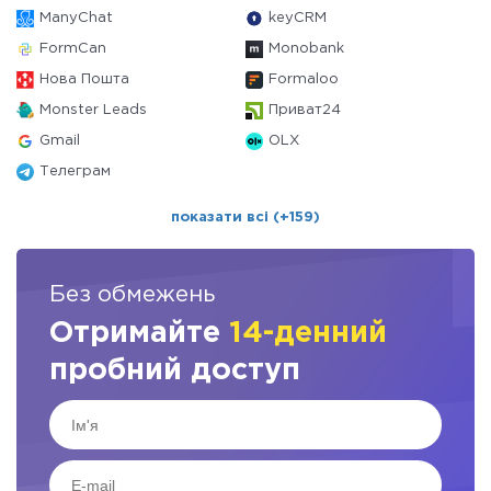
ManyChat
keyCRM
FormCan
Monobank
Нова Пошта
Formaloo
Monster Leads
Приват24
Gmail
OLX
Телеграм
показати всі (+159)
Без обмежень
Отримайте
14-денний
пробний доступ