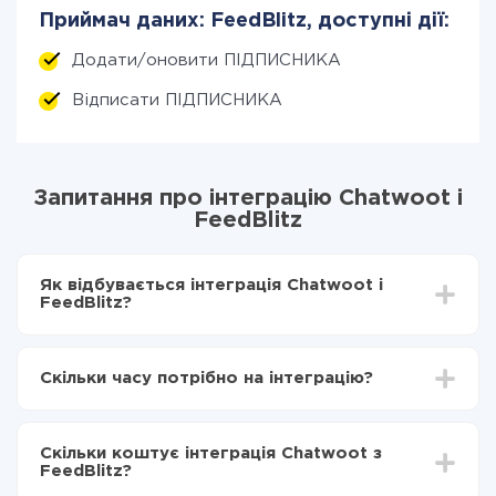
Приймач даних: FeedBlitz, доступні дії:
Додати/оновити ПІДПИСНИКА
Відписати ПІДПИСНИКА
Запитання про інтеграцію Chatwoot і
FeedBlitz
Як відбувається інтеграція Chatwoot і
FeedBlitz?
Для початку потрібно
зареєструватися в ApiX-
Drive
Скільки часу потрібно на інтеграцію?
Вибираєте які дані передавати з Chatwoot в
FeedBlitz
Залежно від системи, з якої ви будете робити
Включаєте автооновлення
інтеграцію, час налаштування може відрізнятися і
Тепер дані будуть автоматично передаватися з
Скільки коштує інтеграція Chatwoot з
становити від 5-ти до 30-хвилин. У середньому
Chatwoot в FeedBlitz
FeedBlitz?
налаштування займає 10-15 хвилин.