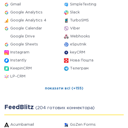
Gmail
SimpleTexting
Google Analytics
Slack
Google Analytics 4
TurboSMS
Google Calendar
Viber
Google Drive
Webhooks
Google Sheets
eSputnik
Instagram
keyCRM
Instantly
Нова Пошта
KeepinCRM
Телеграм
LP-CRM
показати всі (+155)
FeedBlitz
(204 готових коннектора)
Acumbamail
GoZen Forms