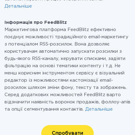
Детальніше
Інформація про FeedBlitz
Маркетингова платформа FeedBlitz ефективно
поєднує можливості традиційного email-маркетингу
з потенціалом RSS-розсилок. Вона дозволяє
користувачам автоматично запускати розсилки з
будь-якого RSS-каналу, керувати списками, задіяти
фільтрацію на основі тематики контенту і т.д. Не
менш корисним інструментом сервісу є візуальний
редактор із можливостями кастомізації email-
розсилок шляхом зміни фону, тексту та зображень.
Серед додаткових можливостей FeedBlitz варто
відзначити наявність воронок продажів, фоллоу-апів
та опції сегментування контактів.
Детальніше
Спробувати