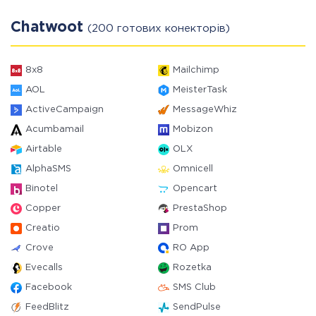
Chatwoot
(200 готових конекторів)
8x8
Mailchimp
AOL
MeisterTask
ActiveCampaign
MessageWhiz
Acumbamail
Mobizon
Airtable
OLX
AlphaSMS
Omnicell
Binotel
Opencart
Copper
PrestaShop
Creatio
Prom
Crove
RO App
Evecalls
Rozetka
Facebook
SMS Club
FeedBlitz
SendPulse