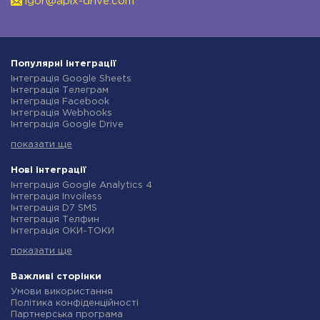
igor@apix-drive.com
Популярні інтеграції
Інтеграція Google Sheets
Інтеграція Телеграм
Інтеграція Facebook
Інтеграція Webhooks
Інтеграція Google Drive
Інтеграція Opencart
показати ще
Інтеграція Gmail
Інтеграція Нова Пошта
Інтеграція Rozetka
Нові інтеграції
Інтеграція OpenAI (ChatGPT)
Інтеграція Google Analytics 4
Інтеграція Binotel
Інтеграція Invoiless
Інтеграція Prom
Інтеграція D7 SMS
Інтеграція Приват24
Інтеграція Телфин
Інтеграція OLX
Інтеграція ОКИ-ТОКИ
Інтеграція TurboSMS
Інтеграція Finmap
Інтеграція SendPulse
показати ще
Інтеграція Microsoft Dynamics 365
Інтеграція Horoshop
Інтеграція BulkGate
Інтеграція Stream Telecom
Інтеграція TxtSync
Важливі сторінки
Інтеграція Instagram
Інтеграція Wire2Air
Умови використання
Інтеграція Google Analytics
Інтеграція Corezoid
Політика конфіденційності
Інтеграція Creatio
Інтеграція Infobip
Партнерська програма
Інтеграція Ringostat