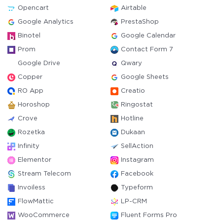
Opencart
Airtable
Google Analytics
PrestaShop
Binotel
Google Calendar
Prom
Contact Form 7
Google Drive
Qwary
Copper
Google Sheets
RO App
Creatio
Horoshop
Ringostat
Crove
Hotline
Rozetka
Dukaan
Infinity
SellAction
Elementor
Instagram
Stream Telecom
Facebook
Invoiless
Typeform
FlowMattic
LP-CRM
WooCommerce
Fluent Forms Pro