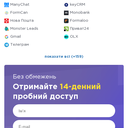
ManyChat
keyCRM
FormCan
Monobank
Нова Пошта
Formaloo
Monster Leads
Приват24
Gmail
OLX
Телеграм
показати всі (+159)
Без обмежень
Отримайте
14-денний
пробний доступ