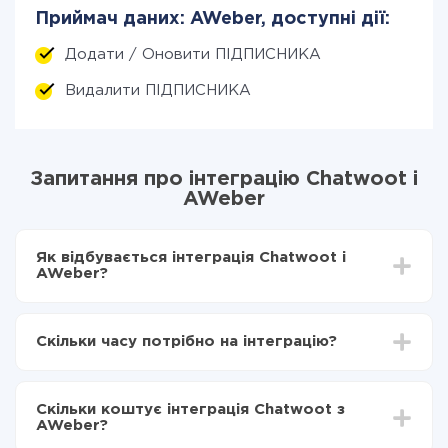
Приймач даних: AWeber, доступні дії:
Додати / Оновити ПІДПИСНИКА
Видалити ПІДПИСНИКА
Запитання про інтеграцію Chatwoot і
AWeber
Як відбувається інтеграція Chatwoot і
AWeber?
Для початку потрібно
зареєструватися в ApiX-
Drive
Скільки часу потрібно на інтеграцію?
Вибираєте які дані передавати з Chatwoot в
AWeber
Залежно від системи, з якої ви будете робити
Включаєте автооновлення
інтеграцію, час налаштування може відрізнятися і
Тепер дані будуть автоматично передаватися з
Скільки коштує інтеграція Chatwoot з
становити від 5-ти до 30-хвилин. У середньому
Chatwoot в AWeber
AWeber?
налаштування займає 10-15 хвилин.