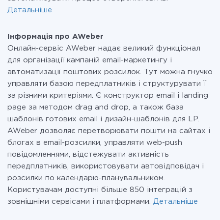
Детальніше
Інформація про AWeber
Онлайн-сервіс AWeber надає великий функціонал
для організації кампаній email-маркетингу і
автоматизації поштових розсилок. Тут можна гнучко
управляти базою передплатників і структурувати її
за різними критеріями. Є конструктор email і landing
page за методом drag and drop, а також база
шаблонів готових email і дизайн-шаблонів для LP.
AWeber дозволяє перетворювати пошти на сайтах і
блогах в email-розсилки, управляти web-push
повідомленнями, відстежувати активність
передплатників, використовувати автовідповідач і
розсилки по календарю-планувальником.
Користувачам доступні більше 850 інтеграцій з
зовнішніми сервісами і платформами.
Детальніше