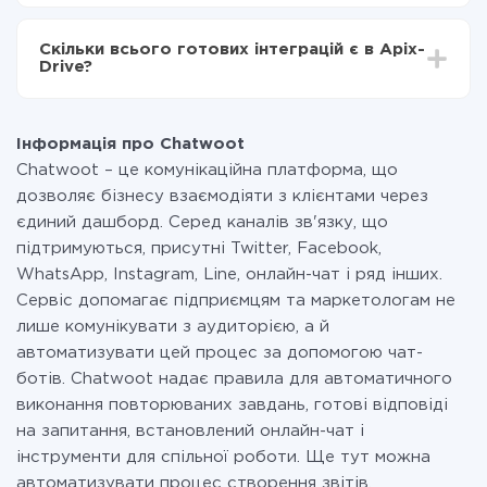
За саму інтеграцію нічого платити не потрібно і на
всіх тарифах доступний повністю весь функціонал.
Скільки всього готових інтеграцій є в Apix-
Ви оплачуєте лише кількість даних, які за фактом
Drive?
передаються з однієї вашої системи в іншу через
наш сервіс. Якщо у вас кількість даних в місяць
На даний час у нас готово 400+ інтеграцій крім
невелика, можете сміливо користуватися
Chatwoot і AWeber
безкоштовним тарифом або перейти на платний,
Інформація про Chatwoot
при необхідності. Детальніше про
тарифи
.
Chatwoot – це комунікаційна платформа, що
дозволяє бізнесу взаємодіяти з клієнтами через
єдиний дашборд. Серед каналів зв'язку, що
підтримуються, присутні Twitter, Facebook,
WhatsApp, Instagram, Line, онлайн-чат і ряд інших.
Сервіс допомагає підприємцям та маркетологам не
лише комунікувати з аудиторією, а й
автоматизувати цей процес за допомогою чат-
ботів. Chatwoot надає правила для автоматичного
виконання повторюваних завдань, готові відповіді
на запитання, встановлений онлайн-чат і
інструменти для спільної роботи. Ще тут можна
автоматизувати процес створення звітів.