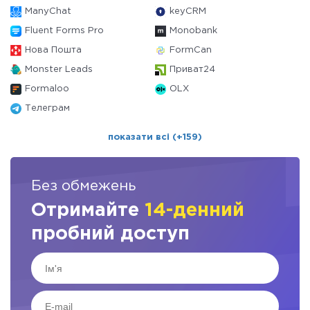
ManyChat
keyCRM
Fluent Forms Pro
Monobank
Нова Пошта
FormCan
Monster Leads
Приват24
Formaloo
OLX
Телеграм
показати всі (+159)
Без обмежень
Отримайте
14-денний
пробний доступ