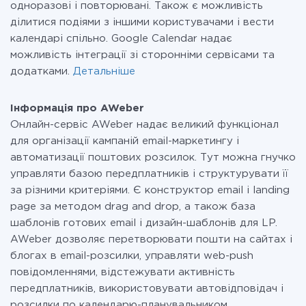
одноразові і повторювані. Також є можливість
ділитися подіями з іншими користувачами і вести
календарі спільно. Google Calendar надає
можливість інтеграції зі сторонніми сервісами та
додатками.
Детальніше
Інформація про AWeber
Онлайн-сервіс AWeber надає великий функціонал
для організації кампаній email-маркетингу і
автоматизації поштових розсилок. Тут можна гнучко
управляти базою передплатників і структурувати її
за різними критеріями. Є конструктор email і landing
page за методом drag and drop, а також база
шаблонів готових email і дизайн-шаблонів для LP.
AWeber дозволяє перетворювати пошти на сайтах і
блогах в email-розсилки, управляти web-push
повідомленнями, відстежувати активність
передплатників, використовувати автовідповідач і
розсилки по календарю-планувальником.