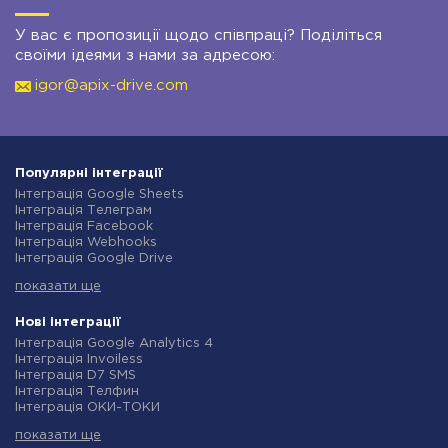
У вас є пропозиції щодо співпраці? Поділіться
своїми ідеями з нами за адресою:
igor@apix-drive.com
Популярні інтеграції
Інтеграція Google Sheets
Інтеграція Телеграм
Інтеграція Facebook
Інтеграція Webhooks
Інтеграція Google Drive
Інтеграція Opencart
показати ще
Інтеграція Gmail
Інтеграція Нова Пошта
Інтеграція Rozetka
Нові інтеграції
Інтеграція OpenAI (ChatGPT)
Інтеграція Google Analytics 4
Інтеграція Binotel
Інтеграція Invoiless
Інтеграція Prom
Інтеграція D7 SMS
Інтеграція Приват24
Інтеграція Телфин
Інтеграція OLX
Інтеграція ОКИ-ТОКИ
Інтеграція TurboSMS
Інтеграція Finmap
Інтеграція SendPulse
показати ще
Інтеграція Microsoft Dynamics 365