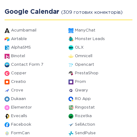
Google Calendar
(309 готових конекторів)
Acumbamail
ManyChat
Airtable
Monster Leads
AlphaSMS
OLX
Binotel
Omnicell
Contact Form 7
Opencart
Copper
PrestaShop
Creatio
Prom
Crove
Qwary
Dukaan
RO App
Elementor
Ringostat
Evecalls
Rozetka
Facebook
SellAction
FormCan
SendPulse