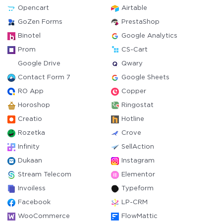
Opencart
Airtable
GoZen Forms
PrestaShop
Binotel
Google Analytics
Prom
CS-Cart
Google Drive
Qwary
Contact Form 7
Google Sheets
RO App
Copper
Horoshop
Ringostat
Creatio
Hotline
Rozetka
Crove
Infinity
SellAction
Dukaan
Instagram
Stream Telecom
Elementor
Invoiless
Typeform
Facebook
LP-CRM
WooCommerce
FlowMattic