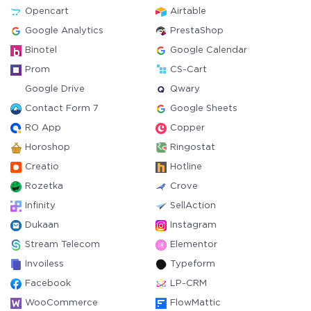
Opencart
Airtable
Google Analytics
PrestaShop
Binotel
Google Calendar
Prom
CS-Cart
Google Drive
Qwary
Contact Form 7
Google Sheets
RO App
Copper
Horoshop
Ringostat
Creatio
Hotline
Rozetka
Crove
Infinity
SellAction
Dukaan
Instagram
Stream Telecom
Elementor
Invoiless
Typeform
Facebook
LP-CRM
WooCommerce
FlowMattic