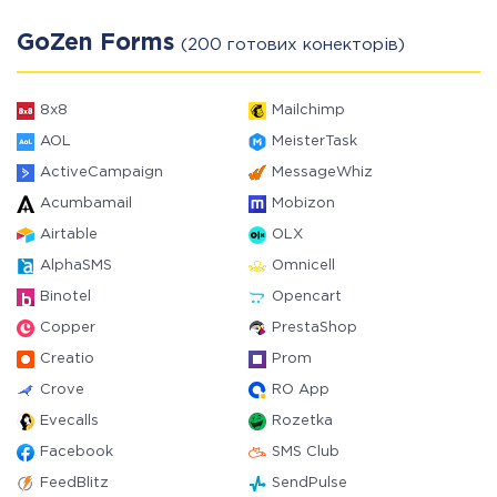
GoZen Forms
(200 готових конекторів)
8x8
Mailchimp
AOL
MeisterTask
ActiveCampaign
MessageWhiz
Acumbamail
Mobizon
Airtable
OLX
AlphaSMS
Omnicell
Binotel
Opencart
Copper
PrestaShop
Creatio
Prom
Crove
RO App
Evecalls
Rozetka
Facebook
SMS Club
FeedBlitz
SendPulse