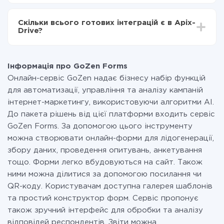
За саму інтеграцію нічого платити не потрібно і на
всіх тарифах доступний повністю весь функціонал.
Скільки всього готових інтеграцій є в Apix-
Ви оплачуєте лише кількість даних, які за фактом
Drive?
передаються з однієї вашої системи в іншу через
наш сервіс. Якщо у вас кількість даних в місяць
На даний час у нас готово 400+ інтеграцій крім
невелика, можете сміливо користуватися
GoZen Forms і AWeber
безкоштовним тарифом або перейти на платний,
Інформація про GoZen Forms
при необхідності. Детальніше про
тарифи
.
Онлайн-сервіс GoZen надає бізнесу набір функцій
для автоматизації, управління та аналізу кампаній
інтернет-маркетингу, використовуючи алгоритми AI.
До пакета рішень від цієї платформи входить сервіс
GoZen Forms. За допомогою цього інструменту
можна створювати онлайн-форми для лідогенерації,
збору даних, проведення опитувань, анкетування
тощо. Форми легко вбудовуються на сайт. Також
ними можна ділитися за допомогою посилання чи
QR-коду. Користувачам доступна галерея шаблонів
та простий конструктор форм. Сервіс пропонує
також зручний інтерфейс для обробки та аналізу
відповідей респондентів. Звіти можна