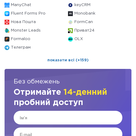
ManyChat
keyCRM
Fluent Forms Pro
Monobank
Нова Пошта
FormCan
Monster Leads
Приват24
Formaloo
OLX
Телеграм
показати всі (+159)
Без обмежень
Отримайте
14-денний
пробний доступ