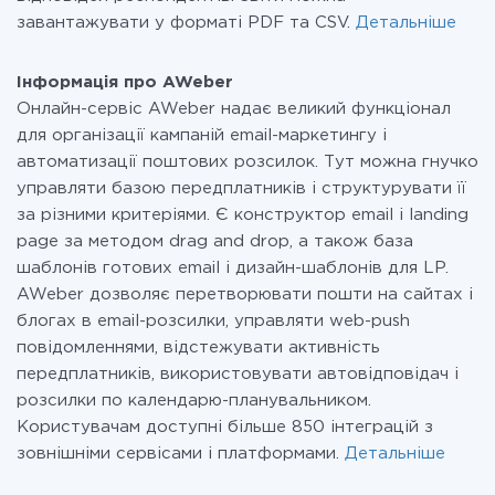
завантажувати у форматі PDF та CSV.
Детальніше
Інформація про AWeber
Онлайн-сервіс AWeber надає великий функціонал
для організації кампаній email-маркетингу і
автоматизації поштових розсилок. Тут можна гнучко
управляти базою передплатників і структурувати її
за різними критеріями. Є конструктор email і landing
page за методом drag and drop, а також база
шаблонів готових email і дизайн-шаблонів для LP.
AWeber дозволяє перетворювати пошти на сайтах і
блогах в email-розсилки, управляти web-push
повідомленнями, відстежувати активність
передплатників, використовувати автовідповідач і
розсилки по календарю-планувальником.
Користувачам доступні більше 850 інтеграцій з
зовнішніми сервісами і платформами.
Детальніше