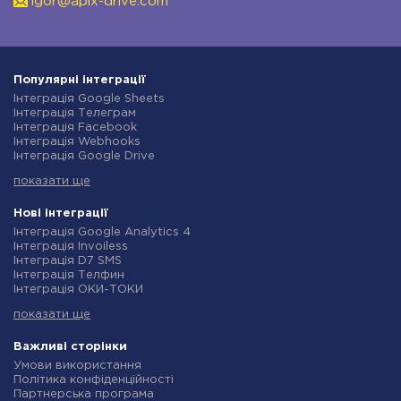
igor@apix-drive.com
Популярні інтеграції
Інтеграція Google Sheets
Інтеграція Телеграм
Інтеграція Facebook
Інтеграція Webhooks
Інтеграція Google Drive
Інтеграція Opencart
показати ще
Інтеграція Gmail
Інтеграція Нова Пошта
Інтеграція Rozetka
Нові інтеграції
Інтеграція OpenAI (ChatGPT)
Інтеграція Google Analytics 4
Інтеграція Binotel
Інтеграція Invoiless
Інтеграція Prom
Інтеграція D7 SMS
Інтеграція Приват24
Інтеграція Телфин
Інтеграція OLX
Інтеграція ОКИ-ТОКИ
Інтеграція TurboSMS
Інтеграція Finmap
Інтеграція SendPulse
показати ще
Інтеграція Microsoft Dynamics 365
Інтеграція Horoshop
Інтеграція BulkGate
Інтеграція Stream Telecom
Інтеграція TxtSync
Важливі сторінки
Інтеграція Instagram
Інтеграція Wire2Air
Умови використання
Інтеграція Google Analytics
Інтеграція Corezoid
Політика конфіденційності
Інтеграція Creatio
Інтеграція Infobip
Партнерська програма
Інтеграція Ringostat