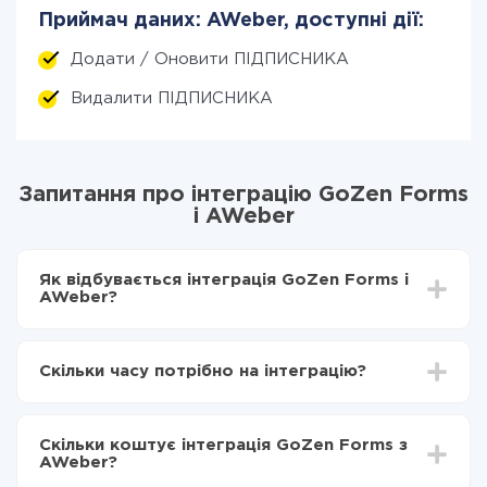
Приймач даних: AWeber, доступні дії:
Додати / Оновити ПІДПИСНИКА
Видалити ПІДПИСНИКА
Запитання про інтеграцію GoZen Forms
і AWeber
Як відбувається інтеграція GoZen Forms і
AWeber?
Для початку потрібно
зареєструватися в ApiX-
Drive
Скільки часу потрібно на інтеграцію?
Вибираєте які дані передавати з GoZen Forms в
AWeber
Залежно від системи, з якої ви будете робити
Включаєте автооновлення
інтеграцію, час налаштування може відрізнятися і
Тепер дані будуть автоматично передаватися з
Скільки коштує інтеграція GoZen Forms з
становити від 5-ти до 30-хвилин. У середньому
GoZen Forms в AWeber
AWeber?
налаштування займає 10-15 хвилин.