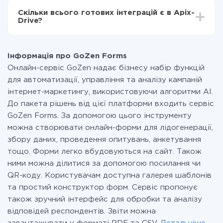
всіх тарифах доступний повністю весь функціонал.
Скільки всього готових інтеграцій є в Apix-
Ви оплачуєте лише кількість даних, які за фактом
Drive?
передаються з однієї вашої системи в іншу через
наш сервіс. Якщо у вас кількість даних в місяць
На даний час у нас готово 400+ інтеграцій крім
невелика, можете сміливо користуватися
GoZen Forms і MessageWhiz
безкоштовним тарифом або перейти на платний,
Інформація про GoZen Forms
при необхідності. Детальніше про
тарифи
.
Онлайн-сервіс GoZen надає бізнесу набір функцій
для автоматизації, управління та аналізу кампаній
інтернет-маркетингу, використовуючи алгоритми AI.
До пакета рішень від цієї платформи входить сервіс
GoZen Forms. За допомогою цього інструменту
можна створювати онлайн-форми для лідогенерації,
збору даних, проведення опитувань, анкетування
тощо. Форми легко вбудовуються на сайт. Також
ними можна ділитися за допомогою посилання чи
QR-коду. Користувачам доступна галерея шаблонів
та простий конструктор форм. Сервіс пропонує
також зручний інтерфейс для обробки та аналізу
відповідей респондентів. Звіти можна