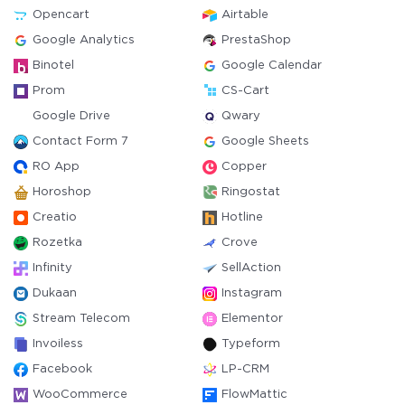
Opencart
Airtable
Google Analytics
PrestaShop
Binotel
Google Calendar
Prom
CS-Cart
Google Drive
Qwary
Contact Form 7
Google Sheets
RO App
Copper
Horoshop
Ringostat
Creatio
Hotline
Rozetka
Crove
Infinity
SellAction
Dukaan
Instagram
Stream Telecom
Elementor
Invoiless
Typeform
Facebook
LP-CRM
WooCommerce
FlowMattic