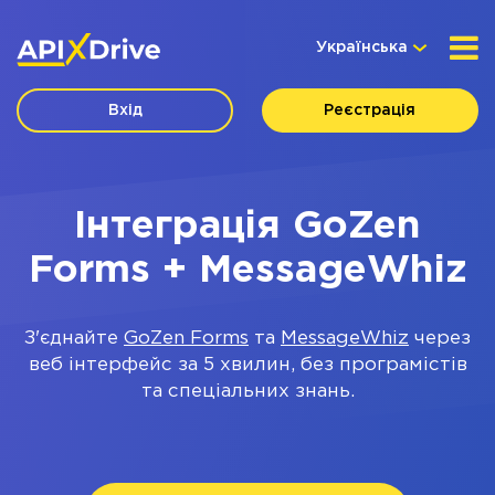
Українська
Вхід
Реєстрація
Інтеграція GoZen
Forms + MessageWhiz
З'єднайте
GoZen Forms
та
MessageWhiz
через
веб інтерфейс за 5 хвилин, без програмістів
та спеціальних знань.