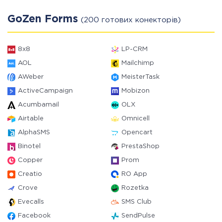
GoZen Forms
(200 готових конекторів)
8x8
LP-CRM
AOL
Mailchimp
AWeber
MeisterTask
ActiveCampaign
Mobizon
Acumbamail
OLX
Airtable
Omnicell
AlphaSMS
Opencart
Binotel
PrestaShop
Copper
Prom
Creatio
RO App
Crove
Rozetka
Evecalls
SMS Club
Facebook
SendPulse