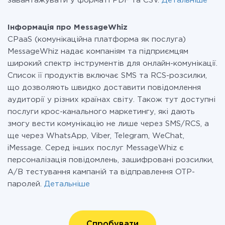
завантажувати у форматі PDF та CSV.
Детальніше
Інформація про MessageWhiz
CPaaS (комунікаційна платформа як послуга)
MessageWhiz надає компаніям та підприємцям
широкий спектр інструментів для онлайн-комунікації.
Список її продуктів включає SMS та RCS-розсилки,
що дозволяють швидко доставити повідомлення
аудиторії у різних країнах світу. Також тут доступні
послуги крос-канального маркетингу, які дають
змогу вести комунікацію не лише через SMS/RCS, а
ще через WhatsApp, Viber, Telegram, WeChat,
iMessage. Серед інших послуг MessageWhiz є
персоналізація повідомлень, зашифровані розсилки,
A/B тестування кампаній та відправлення OTP-
паролей.
Детальніше
Спробувати