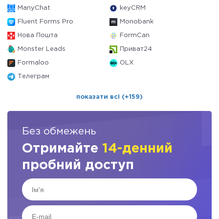
ManyChat
keyCRM
Fluent Forms Pro
Monobank
Нова Пошта
FormCan
Monster Leads
Приват24
Formaloo
OLX
Телеграм
показати всі (+159)
Без обмежень
Отримайте
14-денний
пробний доступ