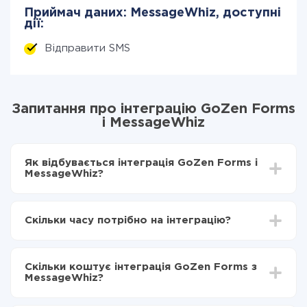
Приймач даних: MessageWhiz, доступні
дії:
Відправити SMS
Запитання про інтеграцію GoZen Forms
і MessageWhiz
Як відбувається інтеграція GoZen Forms і
MessageWhiz?
Для початку потрібно
зареєструватися в ApiX-
Drive
Скільки часу потрібно на інтеграцію?
Вибираєте які дані передавати з GoZen Forms в
MessageWhiz
Залежно від системи, з якої ви будете робити
Включаєте автооновлення
інтеграцію, час налаштування може відрізнятися і
Тепер дані будуть автоматично передаватися з
Скільки коштує інтеграція GoZen Forms з
становити від 5-ти до 30-хвилин. У середньому
GoZen Forms в MessageWhiz
MessageWhiz?
налаштування займає 10-15 хвилин.
За саму інтеграцію нічого платити не потрібно і на