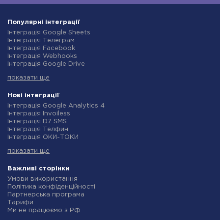
Популярні інтеграції
Інтеграція Google Sheets
Інтеграція Телеграм
Інтеграція Facebook
Інтеграція Webhooks
Інтеграція Google Drive
Інтеграція Opencart
показати ще
Інтеграція Gmail
Інтеграція Нова Пошта
Інтеграція Rozetka
Нові інтеграції
Інтеграція OpenAI (ChatGPT)
Інтеграція Google Analytics 4
Інтеграція Binotel
Інтеграція Invoiless
Інтеграція Prom
Інтеграція D7 SMS
Інтеграція Приват24
Інтеграція Телфин
Інтеграція OLX
Інтеграція ОКИ-ТОКИ
Інтеграція TurboSMS
Інтеграція Finmap
Інтеграція SendPulse
показати ще
Інтеграція Microsoft Dynamics 365
Інтеграція Horoshop
Інтеграція BulkGate
Інтеграція Stream Telecom
Інтеграція TxtSync
Важливі сторінки
Інтеграція Instagram
Інтеграція Wire2Air
Умови використання
Інтеграція Google Analytics
Інтеграція Corezoid
Політика конфіденційності
Інтеграція Creatio
Інтеграція Infobip
Партнерська програма
Інтеграція Ringostat
Інтеграція Instasent
Тарифи
Інтеграція Google Calendar
Інтеграція AtomPark
Ми не працюємо з РФ
Інтеграція Airtable
Інтеграція TXTImpact
Політика повернення коштів