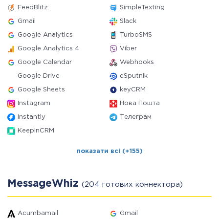
FeedBlitz
SimpleTexting
Gmail
Slack
Google Analytics
TurboSMS
Google Analytics 4
Viber
Google Calendar
Webhooks
Google Drive
eSputnik
Google Sheets
keyCRM
Instagram
Нова Пошта
Instantly
Телеграм
KeepinCRM
показати всі (+155)
MessageWhiz
(204 готових коннектора)
Acumbamail
Gmail