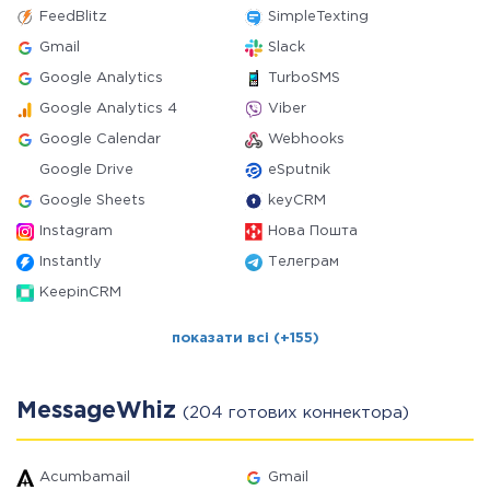
FeedBlitz
SimpleTexting
Gmail
Slack
Google Analytics
TurboSMS
Google Analytics 4
Viber
Google Calendar
Webhooks
Google Drive
eSputnik
Google Sheets
keyCRM
Instagram
Нова Пошта
Instantly
Телеграм
KeepinCRM
показати всі (+155)
MessageWhiz
(204 готових коннектора)
Acumbamail
Gmail