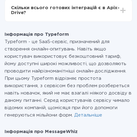
всіх тарифах доступний повністю весь функціонал.
Скільки всього готових інтеграцій є в Apix-
Ви оплачуєте лише кількість даних, які за фактом
Drive?
передаються з однієї вашої системи в іншу через
наш сервіс. Якщо у вас кількість даних в місяць
На даний час у нас готово 400+ інтеграцій крім
невелика, можете сміливо користуватися
Typeform і MessageWhiz
безкоштовним тарифом або перейти на платний,
Інформація про Typeform
при необхідності. Детальніше про
тарифи
.
Typeform - це SaaS-сервіс, призначений для
створення онлайн-опитувань. Навіть якщо
користувач використовує безкоштовний тариф,
йому доступні широкі можливості, що дозволяють
проводити найрізноманітніші онлайн-дослідження.
При цьому Typeform відрізняє простота
використання, з сервісом без проблем розбереться
навіть новачок, який не має взагалі ніякого досвіду в
даному питанні. Серед користувачів сервісу чимало
відомих компаній, щомісяця при його допомоги
генеруються мільйони форм.
Детальніше
Інформація про MessageWhiz