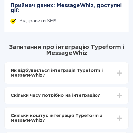
Приймач даних: MessageWhiz, доступні
дії:
Відправити SMS
Запитання про інтеграцію Typeform і
MessageWhiz
Як відбувається інтеграція Typeform і
MessageWhiz?
Для початку потрібно
зареєструватися в ApiX-
Drive
Скільки часу потрібно на інтеграцію?
Вибираєте які дані передавати з Typeform в
MessageWhiz
Залежно від системи, з якої ви будете робити
Включаєте автооновлення
інтеграцію, час налаштування може відрізнятися і
Тепер дані будуть автоматично передаватися з
Скільки коштує інтеграція Typeform з
становити від 5-ти до 30-хвилин. У середньому
Typeform в MessageWhiz
MessageWhiz?
налаштування займає 10-15 хвилин.
За саму інтеграцію нічого платити не потрібно і на