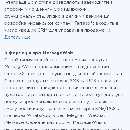
інтеграції Bpm'online дозволяють взаємодіяти зі
сторонніми рішеннями, розширюючи
функціональність. Згідно з деякими даними, ця
розробка української компанії Terrasoft входить в
число кращих CRM для управління продажами.
Детальніше
Інформація про MessageWhiz
CPaaS (комунікаційна платформа як послуга)
MessageWhiz надає компаніям та підприємцям
широкий спектр інструментів для онлайн-комунікації.
Список її продуктів включає SMS та RCS-розсилки,
що дозволяють швидко доставити повідомлення
аудиторії у різних країнах світу. Також тут доступні
послуги крос-канального маркетингу, які дають
змогу вести комунікацію не лише через SMS/RCS, а
ще через WhatsApp, Viber, Telegram, WeChat,
iMessage. Серед інших послуг MessageWhiz є
персоналізація повідомлень, зашифровані розсилки,