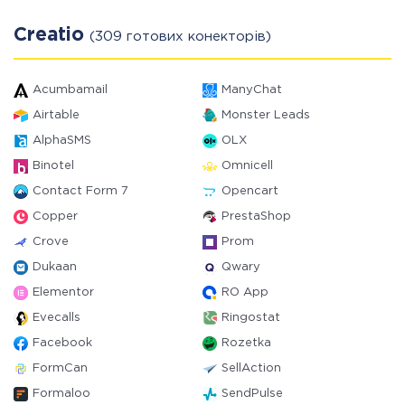
Creatio
(309 готових конекторів)
Acumbamail
ManyChat
Airtable
Monster Leads
AlphaSMS
OLX
Binotel
Omnicell
Contact Form 7
Opencart
Copper
PrestaShop
Crove
Prom
Dukaan
Qwary
Elementor
RO App
Evecalls
Ringostat
Facebook
Rozetka
FormCan
SellAction
Formaloo
SendPulse