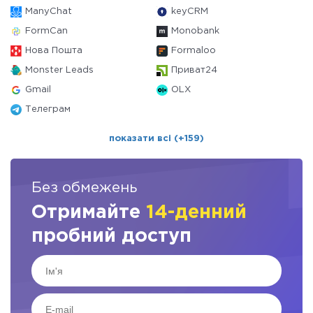
ManyChat
keyCRM
FormCan
Monobank
Нова Пошта
Formaloo
Monster Leads
Приват24
Gmail
OLX
Телеграм
показати всі (+159)
Без обмежень
Отримайте
14-денний
пробний доступ