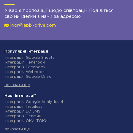
У вас є пропозиції щодо співпраці? Поділіться
своїми ідеями з нами за адресою:
igor@apix-drive.com
Популярні інтеграції
Інтеграція Google Sheets
Інтеграція Телеграм
Інтеграція Facebook
Інтеграція Webhooks
Інтеграція Google Drive
Інтеграція Opencart
показати ще
Інтеграція Gmail
Інтеграція Нова Пошта
Інтеграція Rozetka
Нові інтеграції
Інтеграція OpenAI (ChatGPT)
Інтеграція Google Analytics 4
Інтеграція Binotel
Інтеграція Invoiless
Інтеграція Prom
Інтеграція D7 SMS
Інтеграція Приват24
Інтеграція Телфин
Інтеграція OLX
Інтеграція ОКИ-ТОКИ
Інтеграція TurboSMS
Інтеграція Finmap
Інтеграція SendPulse
показати ще
Інтеграція Microsoft Dynamics 365