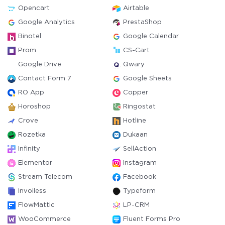
Opencart
Airtable
Google Analytics
PrestaShop
Binotel
Google Calendar
Prom
CS-Cart
Google Drive
Qwary
Contact Form 7
Google Sheets
RO App
Copper
Horoshop
Ringostat
Crove
Hotline
Rozetka
Dukaan
Infinity
SellAction
Elementor
Instagram
Stream Telecom
Facebook
Invoiless
Typeform
FlowMattic
LP-CRM
WooCommerce
Fluent Forms Pro