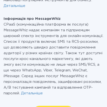
найбільш популярних інструментів для бізнесу.
Детальніше
Інформація про MessageWhiz
CPaaS (комунікаційна платформа як послуга)
MessageWhiz надає компаніям та підприємцям
широкий спектр інструментів для онлайн-комунікації.
Список її продуктів включає SMS та RCS-розсилки,
що дозволяють швидко доставити повідомлення
аудиторії у різних країнах світу. Також тут доступні
послуги крос-канального маркетингу, які дають
змогу вести комунікацію не лише через SMS/RCS, а
ще через WhatsApp, Viber, Telegram, WeChat,
iMessage. Серед інших послуг MessageWhiz є
персоналізація повідомлень, зашифровані розсилки,
A/B тестування кампаній та відправлення OTP-
паролей.
Детальніше