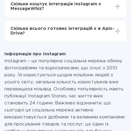
інтеграцію, час налаштування може відрізнятися і
Тепер дані будуть автоматично передаватися з
Скільки коштує інтеграція Instagram з
становити від 5-ти до 30-хвилин. У середньому
Instagram в MessageWhiz
MessageWhiz?
налаштування займає 10-15 хвилин.
За саму інтеграцію нічого платити не потрібно і на
всіх тарифах доступний повністю весь функціонал.
Скільки всього готових інтеграцій є в Apix-
Ви оплачуєте лише кількість даних, які за фактом
Drive?
передаються з однієї вашої системи в іншу через
наш сервіс. Якщо у вас кількість даних в місяць
На даний час у нас готово 400+ інтеграцій крім
невелика, можете сміливо користуватися
Instagram і MessageWhiz
безкоштовним тарифом або перейти на платний,
Інформація про Instagram
при необхідності. Детальніше про
тарифи
.
Instagram – це популярна соціальна мережа обміну
фотографіями та відеозаписами, що існує з 2010
року. Їй користуються щодня мільйони людей з
усього світу, загальна кількість користувачів вже
перевищила мільярд. Особливу популярність мають
публікації Instagram Stories, час життя яких
становить 24 години. Важливо відзначити, що
сьогодні ця соціальна мережа активно
використовується дрібними та великими компаніями
для просування товарів та послуг, це один із