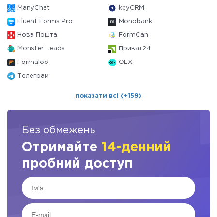
ManyChat
keyCRM
Fluent Forms Pro
Monobank
Нова Пошта
FormCan
Monster Leads
Приват24
Formaloo
OLX
Телеграм
показати всі (+159)
Без обмежень
Отримайте
14-денний
пробний доступ