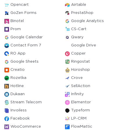
Opencart
Airtable
GoZen Forms
PrestaShop
Binotel
Google Analytics
Prom
CS-Cart
Google Calendar
Qwary
Contact Form 7
Google Drive
RO App
Copper
Google Sheets
Ringostat
Creatio
Horoshop
Rozetka
Crove
Hotline
SellAction
Dukaan
Infinity
Stream Telecom
Elementor
Invoiless
Typeform
Facebook
LP-CRM
WooCommerce
FlowMattic