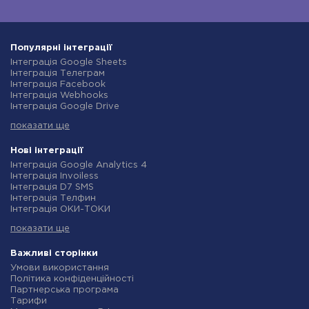
Популярні інтеграції
Інтеграція Google Sheets
Інтеграція Телеграм
Інтеграція Facebook
Інтеграція Webhooks
Інтеграція Google Drive
Інтеграція Opencart
показати ще
Інтеграція Gmail
Інтеграція Нова Пошта
Інтеграція Rozetka
Нові інтеграції
Інтеграція OpenAI (ChatGPT)
Інтеграція Google Analytics 4
Інтеграція Binotel
Інтеграція Invoiless
Інтеграція Prom
Інтеграція D7 SMS
Інтеграція Приват24
Інтеграція Телфин
Інтеграція OLX
Інтеграція ОКИ-ТОКИ
Інтеграція TurboSMS
Інтеграція Finmap
Інтеграція SendPulse
показати ще
Інтеграція Microsoft Dynamics 365
Інтеграція Horoshop
Інтеграція BulkGate
Інтеграція Stream Telecom
Інтеграція TxtSync
Важливі сторінки
Інтеграція Instagram
Інтеграція Wire2Air
Умови використання
Інтеграція Google Analytics
Інтеграція Corezoid
Політика конфіденційності
Інтеграція Creatio
Інтеграція Infobip
Партнерська програма
Інтеграція Ringostat
Інтеграція Instasent
Тарифи
Інтеграція Google Calendar
Інтеграція AtomPark