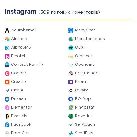
Instagram
(309 готових конекторів)
Acumbamail
ManyChat
Airtable
Monster Leads
AlphaSMS
OLX
Binotel
Omnicell
Contact Form 7
Opencart
Copper
PrestaShop
Creatio
Prom
Crove
Qwary
Dukaan
RO App
Elementor
Ringostat
Evecalls
Rozetka
Facebook
SellAction
FormCan
SendPulse