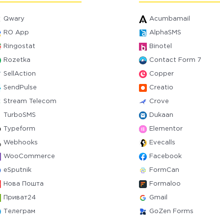
Qwary
Acumbamail
RO App
AlphaSMS
Ringostat
Binotel
Rozetka
Contact Form 7
SellAction
Copper
SendPulse
Creatio
Stream Telecom
Crove
TurboSMS
Dukaan
Typeform
Elementor
Webhooks
Evecalls
WooCommerce
Facebook
eSputnik
FormCan
Нова Пошта
Formaloo
Приват24
Gmail
Телеграм
GoZen Forms