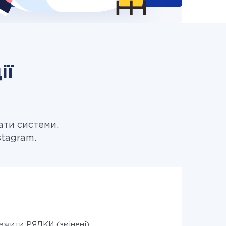
ії
ати системи.
stagram.
ажити РЯДКИ (змінені)