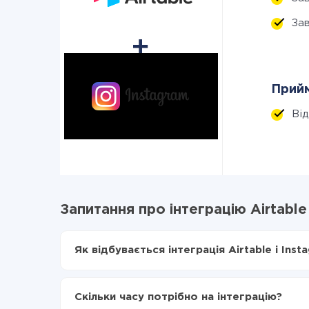
За
Прийм
Ві
Запитання про інтеграцію Airtable 
Як відбувається інтеграція Airtable і Inst
Для початку потрібно
зареєструватися в Api
Вибираєте які дані передавати з Airtable в I
Скільки часу потрібно на інтеграцію?
Включаєте автооновлення