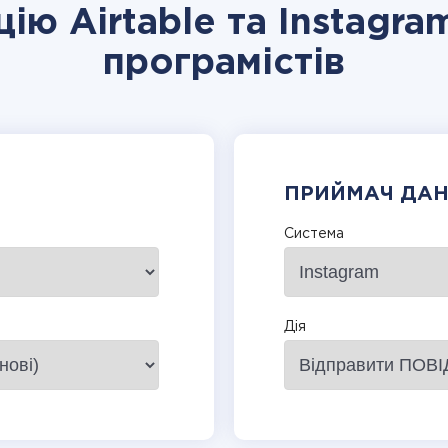
цію Airtable та Instagra
програмістів
ПРИЙМАЧ ДА
Система
Дія