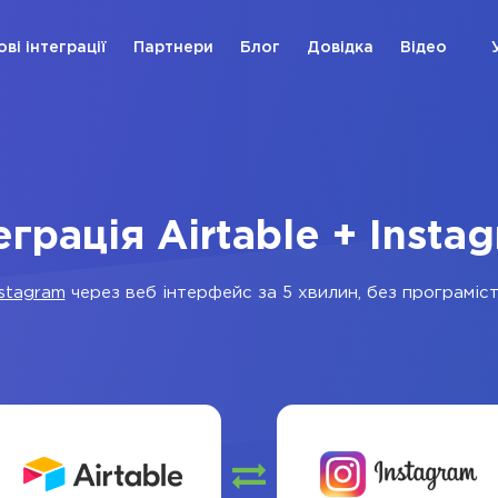
ові інтеграції
Партнери
Блог
Довідка
Відео
еграція Airtable + Insta
nstagram
через веб інтерфейс за 5 хвилин, без програмісті