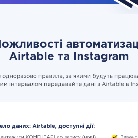
ожливості автоматизац
Airtable та Instagram
одноразово правила, за якими будуть працюв
им інтервалом передавайте дані з Airtable в In
ло даних: Airtable, доступні дії:
вантажити КОМЕНТАРІ до запису (нові)
Завант