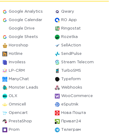
Google Analytics
Qwary
Google Calendar
RO App
Google Drive
Ringostat
Google Sheets
Rozetka
Horoshop
SellAction
Hotline
SendPulse
Invoiless
Stream Telecom
LP-CRM
TurboSMS
ManyChat
Typeform
Monster Leads
Webhooks
OLX
WooCommerce
Omnicell
eSputnik
Opencart
Нова Пошта
PrestaShop
Приват24
Prom
Телеграм