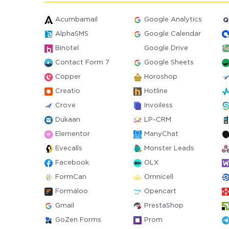
Acumbamail
Google Analytics
AlphaSMS
Google Calendar
Binotel
Google Drive
Contact Form 7
Google Sheets
Copper
Horoshop
Creatio
Hotline
Crove
Invoiless
Dukaan
LP-CRM
Elementor
ManyChat
Evecalls
Monster Leads
Facebook
OLX
FormCan
Omnicell
Formaloo
Opencart
Gmail
PrestaShop
GoZen Forms
Prom