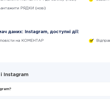
вантажити РЯДКИ (нові)
ач даних: Instagram, доступні дії:
дповісти на КОМЕНТАР
Відпр
і Instagram
agram?
X-Drive
nstagram