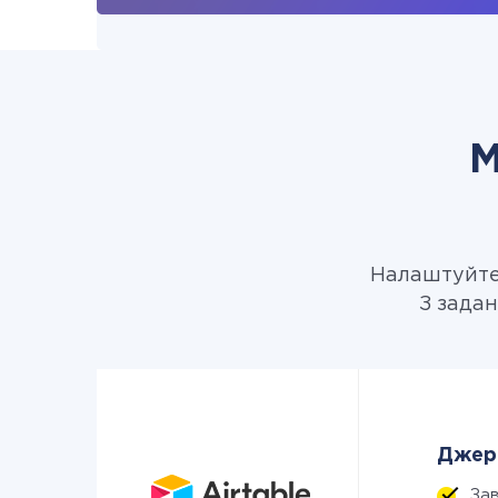
М
Налаштуйте 
З задан
Джере
За