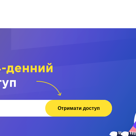
4-денний
туп
Отримати доступ