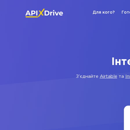
Для кого?
Гот
Інт
З'єднайте
Airtable
та
I