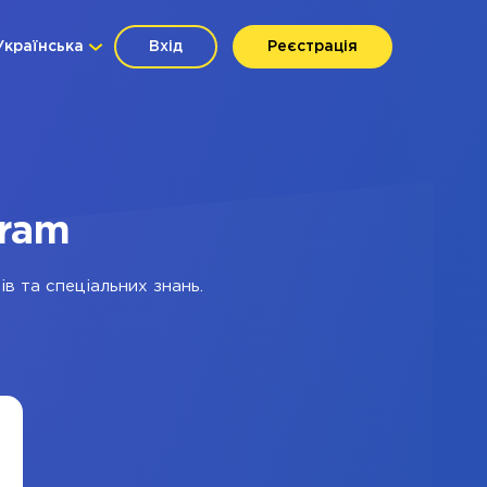
Українська
Вхід
Реєстрація
gram
в та спеціальних знань.