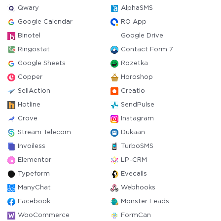
Qwary
AlphaSMS
Google Calendar
RO App
Binotel
Google Drive
Ringostat
Contact Form 7
Google Sheets
Rozetka
Copper
Horoshop
SellAction
Creatio
Hotline
SendPulse
Crove
Instagram
Stream Telecom
Dukaan
Invoiless
TurboSMS
Elementor
LP-CRM
Typeform
Evecalls
ManyChat
Webhooks
Facebook
Monster Leads
WooCommerce
FormCan