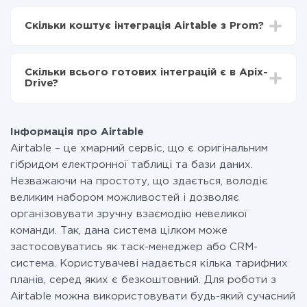
Залежно від системи, з якої ви будете робити
Тепер дані будуть автоматично передаватися з
інтеграцію, час налаштування може відрізнятися і
Airtable в Prom
Скільки коштує інтеграція Airtable з Prom?
становити від 5-ти до 30-хвилин. У середньому
налаштування займає 10-15 хвилин.
За саму інтеграцію нічого платити не потрібно і на
всіх тарифах доступний повністю весь функціонал.
Скільки всього готових інтеграцій є в Apix-
Ви оплачуєте лише кількість даних, які за фактом
Drive?
передаються з однієї вашої системи в іншу через
наш сервіс. Якщо у вас кількість даних в місяць
На даний час у нас готово 400+ інтеграцій крім
невелика, можете сміливо користуватися
Airtable і Prom
безкоштовним тарифом або перейти на платний,
Інформація про Airtable
при необхідності. Детальніше про
тарифи
.
Airtable – це хмарний сервіс, що є оригінальним
гібридом електронної таблиці та бази даних.
Незважаючи на простоту, що здається, володіє
великим набором можливостей і дозволяє
організовувати зручну взаємодію невеликої
команди. Так, дана система цілком може
застосовуватись як таск-менеджер або CRM-
система. Користувачеві надається кілька тарифних
планів, серед яких є безкоштовний. Для роботи з
Airtable можна використовувати будь-який сучасний