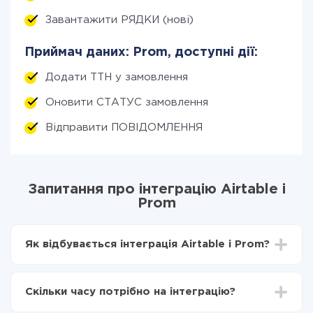
Завантажити РЯДКИ (нові)
Приймач даних: Prom, доступні дії:
Додати ТТН у замовлення
Оновити СТАТУС замовлення
Відправити ПОВІДОМЛЕННЯ
Запитання про інтеграцію Airtable і
Prom
Як відбувається інтеграція Airtable і Prom?
Для початку потрібно
зареєструватися в ApiX-
Drive
Скільки часу потрібно на інтеграцію?
Вибираєте які дані передавати з Airtable в Prom
Включаєте автооновлення