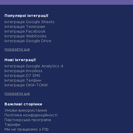
Популярні інтеграції
Інтеграція Google Sheets
Інтеграція Телеграм
Інтеграція Facebook
Інтеграція Webhooks
Інтеграція Google Drive
Інтеграція Opencart
показати ще
Інтеграція Gmail
Інтеграція Нова Пошта
Інтеграція Rozetka
Нові інтеграції
Інтеграція OpenAI (ChatGPT)
Інтеграція Google Analytics 4
Інтеграція Binotel
Інтеграція Invoiless
Інтеграція Prom
Інтеграція D7 SMS
Інтеграція Приват24
Інтеграція Телфин
Інтеграція OLX
Інтеграція ОКИ-ТОКИ
Інтеграція TurboSMS
Інтеграція Finmap
Інтеграція SendPulse
показати ще
Інтеграція Microsoft Dynamics 365
Інтеграція Horoshop
Інтеграція BulkGate
Інтеграція Stream Telecom
Інтеграція TxtSync
Важливі сторінки
Інтеграція Instagram
Інтеграція Wire2Air
Умови використання
Інтеграція Google Analytics
Інтеграція Corezoid
Політика конфіденційності
Інтеграція Creatio
Інтеграція Infobip
Партнерська програма
Інтеграція Ringostat
Інтеграція Instasent
Тарифи
Інтеграція Google Calendar
Інтеграція AtomPark
Ми не працюємо з РФ
Інтеграція Airtable
Інтеграція TXTImpact