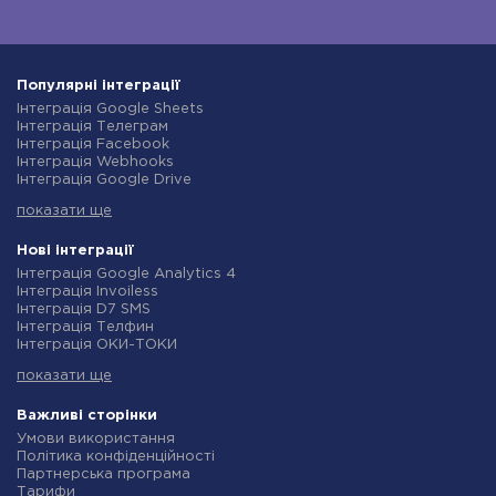
Популярні інтеграції
Інтеграція Google Sheets
Інтеграція Телеграм
Інтеграція Facebook
Інтеграція Webhooks
Інтеграція Google Drive
Інтеграція Opencart
показати ще
Інтеграція Gmail
Інтеграція Нова Пошта
Інтеграція Rozetka
Нові інтеграції
Інтеграція OpenAI (ChatGPT)
Інтеграція Google Analytics 4
Інтеграція Binotel
Інтеграція Invoiless
Інтеграція Prom
Інтеграція D7 SMS
Інтеграція Приват24
Інтеграція Телфин
Інтеграція OLX
Інтеграція ОКИ-ТОКИ
Інтеграція TurboSMS
Інтеграція Finmap
Інтеграція SendPulse
показати ще
Інтеграція Microsoft Dynamics 365
Інтеграція Horoshop
Інтеграція BulkGate
Інтеграція Stream Telecom
Інтеграція TxtSync
Важливі сторінки
Інтеграція Instagram
Інтеграція Wire2Air
Умови використання
Інтеграція Google Analytics
Інтеграція Corezoid
Політика конфіденційності
Інтеграція Creatio
Інтеграція Infobip
Партнерська програма
Інтеграція Ringostat
Інтеграція Instasent
Тарифи