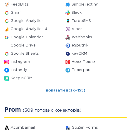
FeedBlitz
SimpleTexting
Gmail
Slack
Google Analytics
TurboSMS
Google Analytics 4
Viber
Google Calendar
Webhooks
Google Drive
eSputnik
Google Sheets
keyCRM
Instagram
Нова Пошта
Instantly
Телеграм
KeepinCRM
показати всі (+155)
Prom
(309 готових конекторів)
Acumbamail
GoZen Forms