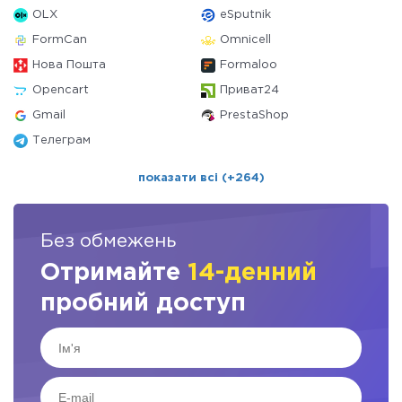
OLX
eSputnik
FormCan
Omnicell
Нова Пошта
Formaloo
Opencart
Приват24
Gmail
PrestaShop
Телеграм
показати всі (+264)
Без обмежень
Отримайте
14-денний
пробний доступ