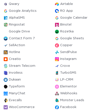
Qwary
Airtable
Google Analytics
RO App
AlphaSMS
Google Calendar
Ringostat
Binotel
Google Drive
Rozetka
Contact Form 7
Google Sheets
SellAction
Copper
Hotline
SendPulse
Creatio
Instagram
Stream Telecom
Crove
Invoiless
TurboSMS
Dukaan
LP-CRM
Typeform
Elementor
ManyChat
Webhooks
Evecalls
Monster Leads
WooCommerce
Facebook