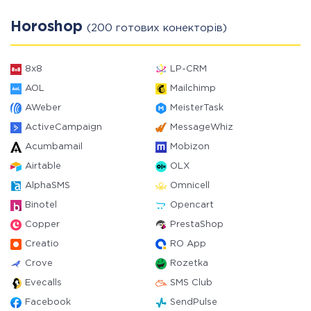
Horoshop
(200 готових конекторів)
8x8
LP-CRM
AOL
Mailchimp
AWeber
MeisterTask
ActiveCampaign
MessageWhiz
Acumbamail
Mobizon
Airtable
OLX
AlphaSMS
Omnicell
Binotel
Opencart
Copper
PrestaShop
Creatio
RO App
Crove
Rozetka
Evecalls
SMS Club
Facebook
SendPulse