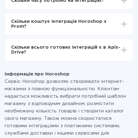
Скільки часу потрібно на інтеграцію?
Вибираєте які дані передавати з Horoshop в Prom
Включаєте автооновлення
Залежно від системи, з якої ви будете робити
Тепер дані будуть автоматично передаватися з
інтеграцію, час налаштування може відрізнятися і
Horoshop в Prom
Скільки коштує інтеграція Horoshop з
становити від 5-ти до 30-хвилин. У середньому
Prom?
налаштування займає 10-15 хвилин.
За саму інтеграцію нічого платити не потрібно і на
всіх тарифах доступний повністю весь функціонал.
Скільки всього готових інтеграцій є в Apix-
Ви оплачуєте лише кількість даних, які за фактом
Drive?
передаються з однієї вашої системи в іншу через
наш сервіс. Якщо у вас кількість даних в місяць
На даний час у нас готово 400+ інтеграцій крім
невелика, можете сміливо користуватися
Horoshop і Prom
безкоштовним тарифом або перейти на платний,
Інформація про Horoshop
при необхідності. Детальніше про
тарифи
.
Сервіс Horoshop дозволяє створювати інтернет-
магазини з повною функціональністю. Клієнтам
надається можливість вибрати потрібний шаблон
магазину з відповідним дизайном, розмістити
необмежену кількість товарів і створити каталог
свого магазину. Також можна скористатися
готовими інтеграціями з платіжними системами,
службами доставки і іншими сервісами для