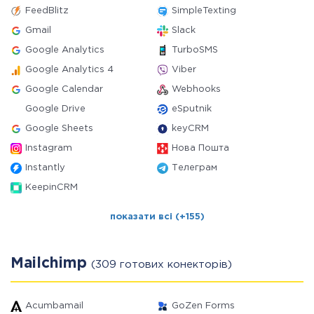
FeedBlitz
SimpleTexting
Gmail
Slack
Google Analytics
TurboSMS
Google Analytics 4
Viber
Google Calendar
Webhooks
Google Drive
eSputnik
Google Sheets
keyCRM
Instagram
Нова Пошта
Instantly
Телеграм
KeepinCRM
показати всі (+155)
Mailchimp
(309 готових конекторів)
Acumbamail
GoZen Forms