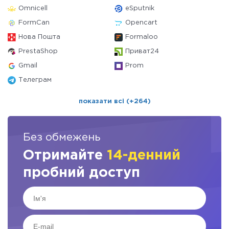
Omnicell
eSputnik
FormCan
Opencart
Нова Пошта
Formaloo
PrestaShop
Приват24
Gmail
Prom
Телеграм
показати всі (+264)
Без обмежень
Отримайте
14-денний
пробний доступ