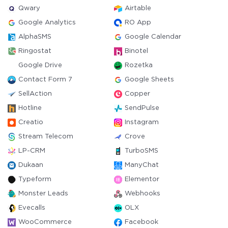
Qwary
Airtable
Google Analytics
RO App
AlphaSMS
Google Calendar
Ringostat
Binotel
Google Drive
Rozetka
Contact Form 7
Google Sheets
SellAction
Copper
Hotline
SendPulse
Creatio
Instagram
Stream Telecom
Crove
LP-CRM
TurboSMS
Dukaan
ManyChat
Typeform
Elementor
Monster Leads
Webhooks
Evecalls
OLX
WooCommerce
Facebook