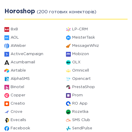
Horoshop
(200 готових конекторів)
8x8
LP-CRM
AOL
MeisterTask
AWeber
MessageWhiz
ActiveCampaign
Mobizon
Acumbamail
OLX
Airtable
Omnicell
AlphaSMS
Opencart
Binotel
PrestaShop
Copper
Prom
Creatio
RO App
Crove
Rozetka
Evecalls
SMS Club
Facebook
SendPulse