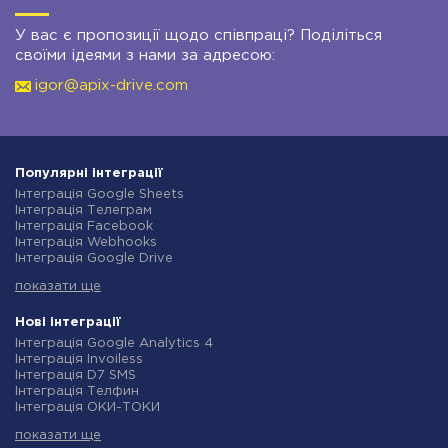
У вас є пропозиції щодо співпраці? Поділіться
своїми ідеями з нами за адресою:
igor@apix-drive.com
Популярні інтеграції
Інтеграція Google Sheets
Інтеграція Телеграм
Інтеграція Facebook
Інтеграція Webhooks
Інтеграція Google Drive
Інтеграція Opencart
показати ще
Інтеграція Gmail
Інтеграція Нова Пошта
Інтеграція Rozetka
Нові інтеграції
Інтеграція OpenAI (ChatGPT)
Інтеграція Google Analytics 4
Інтеграція Binotel
Інтеграція Invoiless
Інтеграція Prom
Інтеграція D7 SMS
Інтеграція Приват24
Інтеграція Телфин
Інтеграція OLX
Інтеграція ОКИ-ТОКИ
Інтеграція TurboSMS
Інтеграція Finmap
Інтеграція SendPulse
показати ще
Інтеграція Microsoft Dynamics 365