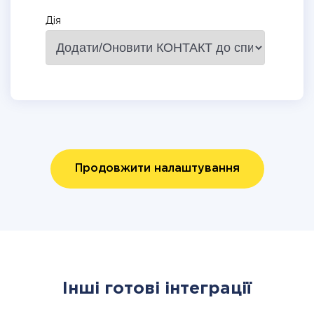
Дія
Продовжити налаштування
Інші готові інтеграції