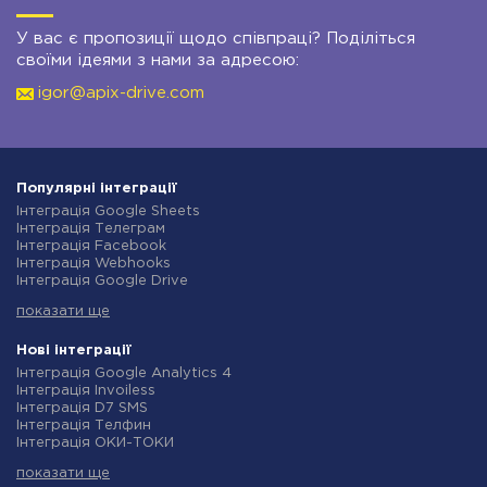
У вас є пропозиції щодо співпраці? Поділіться
своїми ідеями з нами за адресою:
igor@apix-drive.com
Популярні інтеграції
Інтеграція Google Sheets
Інтеграція Телеграм
Інтеграція Facebook
Інтеграція Webhooks
Інтеграція Google Drive
Інтеграція Opencart
показати ще
Інтеграція Gmail
Інтеграція Нова Пошта
Інтеграція Rozetka
Нові інтеграції
Інтеграція OpenAI (ChatGPT)
Інтеграція Google Analytics 4
Інтеграція Binotel
Інтеграція Invoiless
Інтеграція Prom
Інтеграція D7 SMS
Інтеграція Приват24
Інтеграція Телфин
Інтеграція OLX
Інтеграція ОКИ-ТОКИ
Інтеграція TurboSMS
Інтеграція Finmap
Інтеграція SendPulse
показати ще
Інтеграція Microsoft Dynamics 365