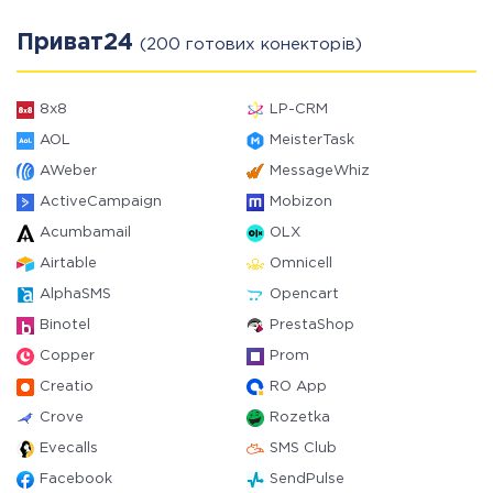
Приват24
(200 готових конекторів)
8x8
LP-CRM
AOL
MeisterTask
AWeber
MessageWhiz
ActiveCampaign
Mobizon
Acumbamail
OLX
Airtable
Omnicell
AlphaSMS
Opencart
Binotel
PrestaShop
Copper
Prom
Creatio
RO App
Crove
Rozetka
Evecalls
SMS Club
Facebook
SendPulse