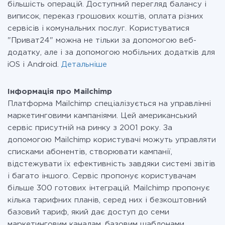
більшість операцій. Доступний перегляд балансу і
виписок, переказ грошових коштів, оплата різних
сервісів і комунальних послуг. Користуватися
"Приват24" можна не тільки за допомогою веб-
додатку, але і за допомогою мобільних додатків для
iOS і Android.
Детальніше
Інформація про Mailchimp
Платформа Mailchimp спеціалізується на управлінні
маркетинговими кампаніями. Цей американський
сервіс присутній на ринку з 2001 року. За
допомогою Mailchimp користувачі можуть управляти
списками абонентів, створювати кампанії,
відстежувати їх ефективність завдяки системі звітів
і багато іншого. Сервіс пропонує користувачам
більше 300 готових інтеграцій. Mailchimp пропонує
кілька тарифних планів, серед них і безкоштовний
базовий тариф, який дає доступ до семи
маркетинговим каналам, базовим шаблонами,