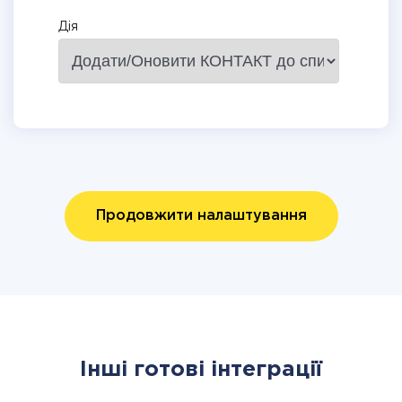
Дія
Продовжити налаштування
Інші готові інтеграції