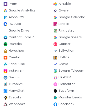
Prom
Airtable
Google Analytics
Qwary
AlphaSMS
Google Calendar
RO App
Binotel
Google Drive
Ringostat
Contact Form 7
Google Sheets
Rozetka
Copper
Horoshop
SellAction
Creatio
Hotline
SendPulse
Crove
Instagram
Stream Telecom
Dukaan
LP-CRM
TurboSMS
Elementor
ManyChat
Typeform
Evecalls
Monster Leads
Webhooks
Facebook