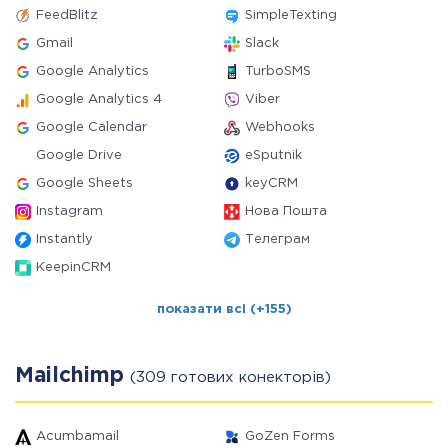
FeedBlitz
SimpleTexting
Gmail
Slack
Google Analytics
TurboSMS
Google Analytics 4
Viber
Google Calendar
Webhooks
Google Drive
eSputnik
Google Sheets
keyCRM
Instagram
Нова Пошта
Instantly
Телеграм
KeepinCRM
показати всі (+155)
Mailchimp
(309 готових конекторів)
Acumbamail
GoZen Forms