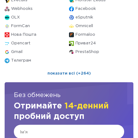
Evecalls
Monster Leads
Webhooks
Facebook
OLX
eSputnik
FormCan
Omnicell
Нова Пошта
Formaloo
Opencart
Приват24
Gmail
PrestaShop
Телеграм
показати всі (+264)
Без обмежень
Отримайте
14-денний
пробний доступ