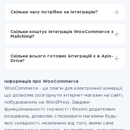
Для початку потрібно
зареєструватися в ApiX-
Drive
Скільки часу потрібно на інтеграцію?
Вибираєте які дані передавати з WooCommerce в
Mailchimp
Залежно від системи, з якої ви будете робити
Включаєте автооновлення
інтеграцію, час налаштування може відрізнятися і
Тепер дані будуть автоматично передаватися з
Скільки коштує інтеграція WooCommerce з
становити від 5-ти до 30-хвилин. У середньому
WooCommerce в Mailchimp
Mailchimp?
налаштування займає 10-15 хвилин.
За саму інтеграцію нічого платити не потрібно і на
всіх тарифах доступний повністю весь функціонал.
Скільки всього готових інтеграцій є в Apix-
Ви оплачуєте лише кількість даних, які за фактом
Drive?
передаються з однієї вашої системи в іншу через
наш сервіс. Якщо у вас кількість даних в місяць
На даний час у нас готово 400+ інтеграцій крім
невелика, можете сміливо користуватися
WooCommerce і Mailchimp
безкоштовним тарифом або перейти на платний,
Інформація про WooCommerce
при необхідності. Детальніше про
тарифи
.
WooCommerce - це плагін для електронної комерції,
що дозволяє розгорнути інтернет-магазин на сайті,
побудованому на WordPress. Завдяки
функціональності, гнучкості і безлічі додаткових
розширень, дозволяє створювати магазини будь-
якої складності, незалежно від того, якими саме