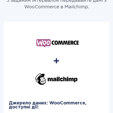
З заданим інтервалом передавайте дані з
WooCommerce в Mailchimp.
Джерело даних: WooCommerce,
доступні дії: