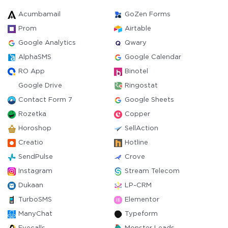
Acumbamail
GoZen Forms
Prom
Airtable
Google Analytics
Qwary
AlphaSMS
Google Calendar
RO App
Binotel
Google Drive
Ringostat
Contact Form 7
Google Sheets
Rozetka
Copper
Horoshop
SellAction
Creatio
Hotline
SendPulse
Crove
Instagram
Stream Telecom
Dukaan
LP-CRM
TurboSMS
Elementor
ManyChat
Typeform