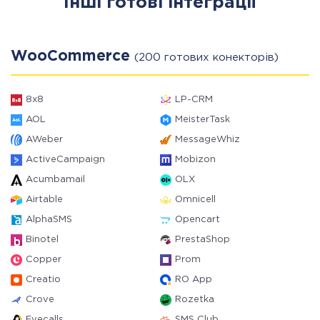
Інші готові інтеграції
WooCommerce
(200 готових конекторів)
8x8
LP-CRM
AOL
MeisterTask
AWeber
MessageWhiz
ActiveCampaign
Mobizon
Acumbamail
OLX
Airtable
Omnicell
AlphaSMS
Opencart
Binotel
PrestaShop
Copper
Prom
Creatio
RO App
Crove
Rozetka
Evecalls
SMS Club