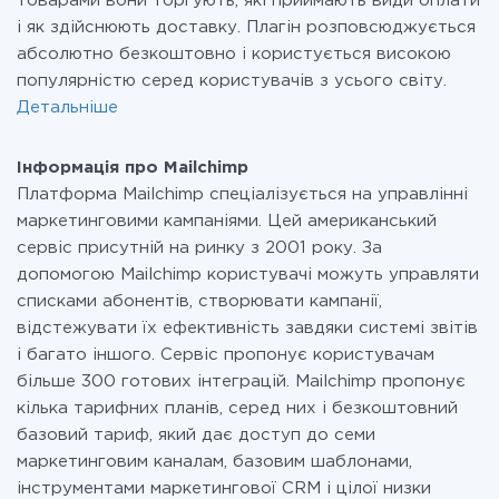
товарами вони торгують, які приймають види оплати
і як здійснюють доставку. Плагін розповсюджується
абсолютно безкоштовно і користується високою
популярністю серед користувачів з усього світу.
Детальніше
Інформація про Mailchimp
Платформа Mailchimp спеціалізується на управлінні
маркетинговими кампаніями. Цей американський
сервіс присутній на ринку з 2001 року. За
допомогою Mailchimp користувачі можуть управляти
списками абонентів, створювати кампанії,
відстежувати їх ефективність завдяки системі звітів
і багато іншого. Сервіс пропонує користувачам
більше 300 готових інтеграцій. Mailchimp пропонує
кілька тарифних планів, серед них і безкоштовний
базовий тариф, який дає доступ до семи
маркетинговим каналам, базовим шаблонами,
інструментами маркетингової CRM і цілої низки