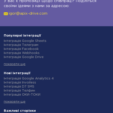
У вас є пропозиції щодо співпраці? Поділіться
своїми ідеями з нами за адресою:
igor@apix-drive.com
Популярні інтеграції
Інтеграція Google Sheets
Інтеграція Телеграм
Інтеграція Facebook
Інтеграція Webhooks
Інтеграція Google Drive
Інтеграція Opencart
показати ще
Інтеграція Gmail
Інтеграція Нова Пошта
Інтеграція Rozetka
Нові інтеграції
Інтеграція OpenAI (ChatGPT)
Інтеграція Google Analytics 4
Інтеграція Binotel
Інтеграція Invoiless
Інтеграція Prom
Інтеграція D7 SMS
Інтеграція Приват24
Інтеграція Телфин
Інтеграція OLX
Інтеграція ОКИ-ТОКИ
Інтеграція TurboSMS
Інтеграція Finmap
Інтеграція SendPulse
показати ще
Інтеграція Microsoft Dynamics 365
Інтеграція Horoshop
Інтеграція BulkGate
Інтеграція Stream Telecom
Інтеграція TxtSync
Важливі сторінки