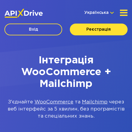
Українська
Вхід
Реєстрація
Інтеграція
WooCommerce +
Mailchimp
З'єднайте
WooCommerce
та
Mailchimp
через
веб інтерфейс за 5 хвилин, без програмістів
та спеціальних знань.