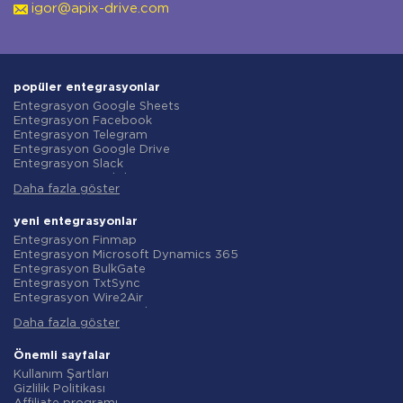
igor@apix-drive.com
popüler entegrasyonlar
Entegrasyon Google Sheets
Entegrasyon Facebook
Entegrasyon Telegram
Entegrasyon Google Drive
Entegrasyon Slack
Entegrasyon MailChimp
Daha fazla göster
Entegrasyon Gmail
Entegrasyon Trello
Entegrasyon ClickUp
yeni entegrasyonlar
Entegrasyon Airtable
Entegrasyon Finmap
Entegrasyon Google Contacts
Entegrasyon Microsoft Dynamics 365
Entegrasyon OpenAI (ChatGPT)
Entegrasyon BulkGate
Entegrasyon Instagram
Entegrasyon TxtSync
Entegrasyon ActiveCampaign
Entegrasyon Wire2Air
Entegrasyon Typeform
Entegrasyon Corezoid
Entegrasyon Salesforce CRM
Daha fazla göster
Entegrasyon Infobip
Entegrasyon Monday.com
Entegrasyon Instasent
Entegrasyon Notion
Entegrasyon AtomPark
Önemli sayfalar
Entegrasyon Stripe
Entegrasyon TXTImpact
Kullanım Şartları
Entegrasyon AWeber
Entegrasyon Campaign Monitor
Gizlilik Politikası
Entegrasyon Asana
Entegrasyon CM.com