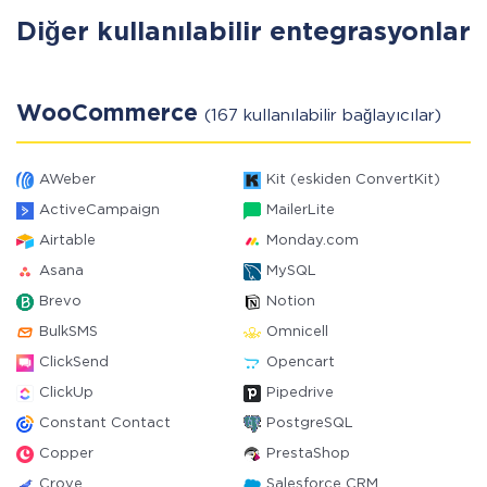
Diğer kullanılabilir entegrasyonlar
WooCommerce
(167 kullanılabilir bağlayıcılar)
AWeber
Kit (eskiden ConvertKit)
ActiveCampaign
MailerLite
Airtable
Monday.com
Asana
MySQL
Brevo
Notion
BulkSMS
Omnicell
ClickSend
Opencart
ClickUp
Pipedrive
Constant Contact
PostgreSQL
Copper
PrestaShop
Crove
Salesforce CRM