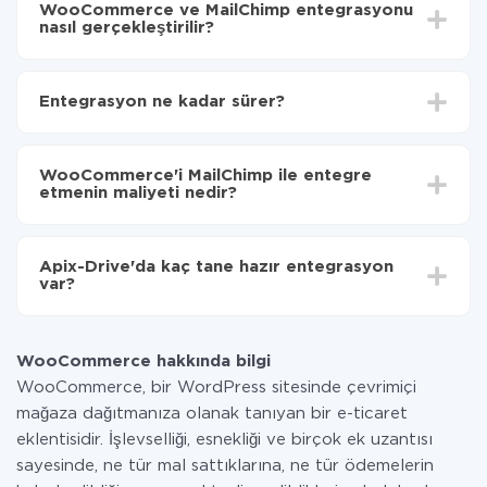
WooCommerce ve MailChimp entegrasyonu
nasıl gerçekleştirilir?
İlk olarak,
'ı ApiX-Drive
'a kaydetmeniz gerekir.
WooCommerce'den MailChimp'ye hangi verilerin
Entegrasyon ne kadar sürer?
aktarılacağını seçin
Otomatik güncellemeyi aç
Entegre etmek istediğiniz sisteme bağlı olarak kurulum
Artık veriler otomatik olarak WooCommerce'den
süresi 5 ile 30 dakika arasında değişebilir. Ortalama
MailChimp'ye aktarılacaktır.
WooCommerce'i MailChimp ile entegre
olarak, 10-15 dakika sürer.
etmenin maliyeti nedir?
Tüm işlevler tüm tarife planlarında mevcut olduğundan
entegrasyon için ödeme yapmanız gerekmez.
Apix-Drive'da kaç tane hazır entegrasyon
Hizmetimiz aracılığıyla yalnızca bir sisteminizden
var?
diğerine aktarılan veri miktarı için ödeme yaparsınız.
Ayda az miktarda veriye sahipseniz, ücretsiz bir plan
Şu anda WooCommerce ve MailChimp yanında 296 +
kullanabilir ve gerekirse ücretli bir plana geçebilirsiniz.
entegrasyonlarımız var
tarifeleri
hakkında daha fazla bilgi.
WooCommerce hakkında bilgi
WooCommerce, bir WordPress sitesinde çevrimiçi
mağaza dağıtmanıza olanak tanıyan bir e-ticaret
eklentisidir. İşlevselliği, esnekliği ve birçok ek uzantısı
sayesinde, ne tür mal sattıklarına, ne tür ödemelerin