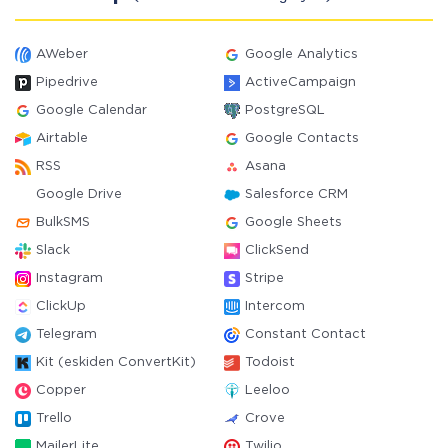
AWeber
Google Analytics
Pipedrive
ActiveCampaign
Google Calendar
PostgreSQL
Airtable
Google Contacts
RSS
Asana
Google Drive
Salesforce CRM
BulkSMS
Google Sheets
Slack
ClickSend
Instagram
Stripe
ClickUp
Intercom
Telegram
Constant Contact
Kit (eskiden ConvertKit)
Todoist
Copper
Leeloo
Trello
Crove
MailerLite
Twilio