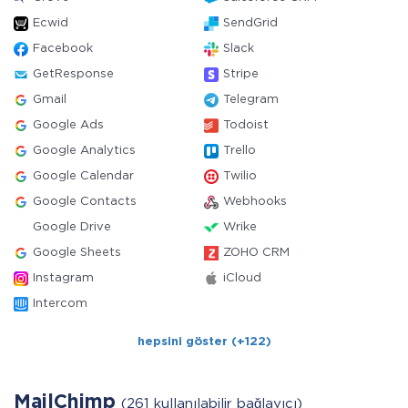
Ecwid
SendGrid
Facebook
Slack
GetResponse
Stripe
Gmail
Telegram
Google Ads
Todoist
Google Analytics
Trello
Google Calendar
Twilio
Google Contacts
Webhooks
Google Drive
Wrike
Google Sheets
ZOHO CRM
Instagram
iCloud
Intercom
hepsini göster (+122)
MailChimp
(261 kullanılabilir bağlayıcı)