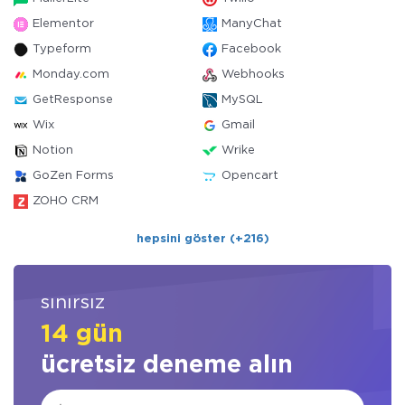
Elementor
ManyChat
Typeform
Facebook
Monday.com
Webhooks
GetResponse
MySQL
Wix
Gmail
Notion
Wrike
GoZen Forms
Opencart
ZOHO CRM
hepsini göster (+216)
sınırsız
14 gün
ücretsiz deneme alın