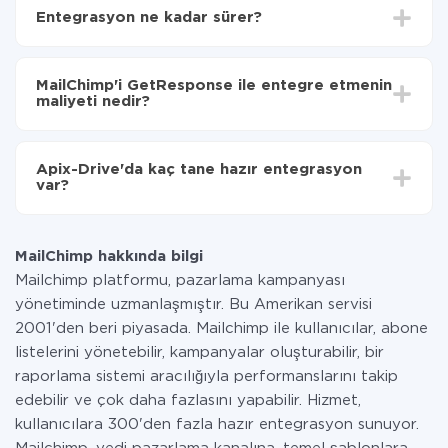
MailChimp'den GetResponse'ye hangi verilerin
Entegrasyon ne kadar sürer?
aktarılacağını seçin
Otomatik güncellemeyi aç
Entegre etmek istediğiniz sisteme bağlı olarak kurulum
Artık veriler otomatik olarak MailChimp'den
süresi 5 ile 30 dakika arasında değişebilir. Ortalama
GetResponse'ye aktarılacaktır.
MailChimp'i GetResponse ile entegre etmenin
olarak, 10-15 dakika sürer.
maliyeti nedir?
Tüm işlevler tüm tarife planlarında mevcut olduğundan
entegrasyon için ödeme yapmanız gerekmez.
Apix-Drive'da kaç tane hazır entegrasyon
Hizmetimiz aracılığıyla yalnızca bir sisteminizden
var?
diğerine aktarılan veri miktarı için ödeme yaparsınız.
Ayda az miktarda veriye sahipseniz, ücretsiz bir plan
Şu anda MailChimp ve GetResponse yanında 296 +
kullanabilir ve gerekirse ücretli bir plana geçebilirsiniz.
entegrasyonlarımız var
tarifeleri
hakkında daha fazla bilgi.
MailChimp hakkında bilgi
Mailchimp platformu, pazarlama kampanyası
yönetiminde uzmanlaşmıştır. Bu Amerikan servisi
2001'den beri piyasada. Mailchimp ile kullanıcılar, abone
listelerini yönetebilir, kampanyalar oluşturabilir, bir
raporlama sistemi aracılığıyla performanslarını takip
edebilir ve çok daha fazlasını yapabilir. Hizmet,
kullanıcılara 300'den fazla hazır entegrasyon sunuyor.