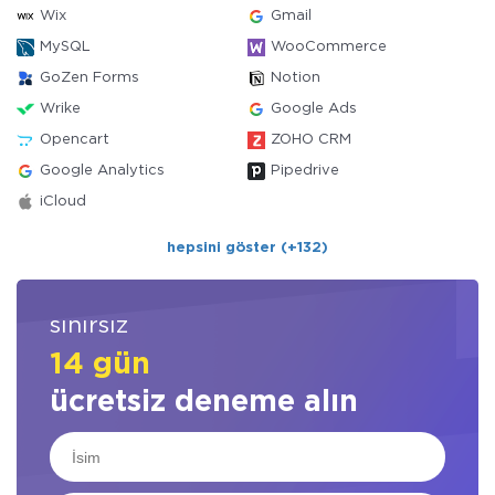
Wix
Gmail
MySQL
WooCommerce
GoZen Forms
Notion
Wrike
Google Ads
Opencart
ZOHO CRM
Google Analytics
Pipedrive
iCloud
hepsini göster (+132)
sınırsız
14 gün
ücretsiz deneme alın