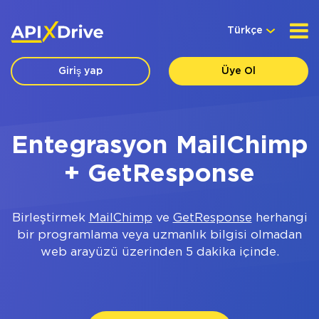
Türkçe
Giriş yap
Üye Ol
Entegrasyon MailChimp
+ GetResponse
Birleştirmek
MailChimp
ve
GetResponse
herhangi
bir programlama veya uzmanlık bilgisi olmadan
web arayüzü üzerinden 5 dakika içinde.