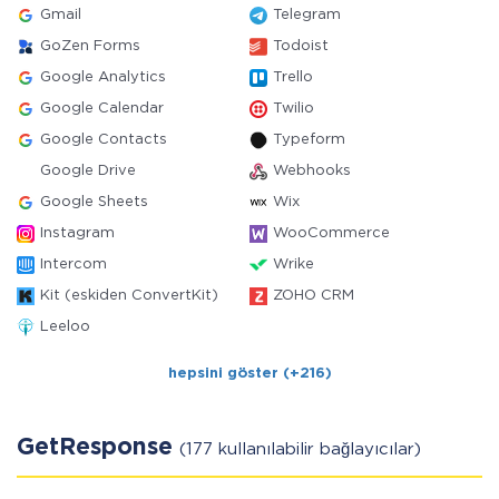
Gmail
Telegram
GoZen Forms
Todoist
Google Analytics
Trello
Google Calendar
Twilio
Google Contacts
Typeform
Google Drive
Webhooks
Google Sheets
Wix
Instagram
WooCommerce
Intercom
Wrike
Kit (eskiden ConvertKit)
ZOHO CRM
Leeloo
hepsini göster (+216)
GetResponse
(177 kullanılabilir bağlayıcılar)