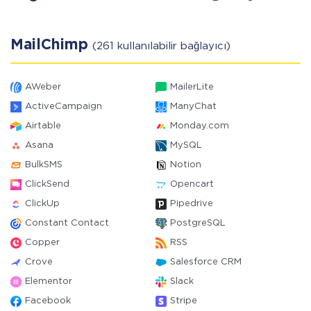
MailChimp
(261 kullanılabilir bağlayıcı)
AWeber
MailerLite
ActiveCampaign
ManyChat
Airtable
Monday.com
Asana
MySQL
BulkSMS
Notion
ClickSend
Opencart
ClickUp
Pipedrive
Constant Contact
PostgreSQL
Copper
RSS
Crove
Salesforce CRM
Elementor
Slack
Facebook
Stripe