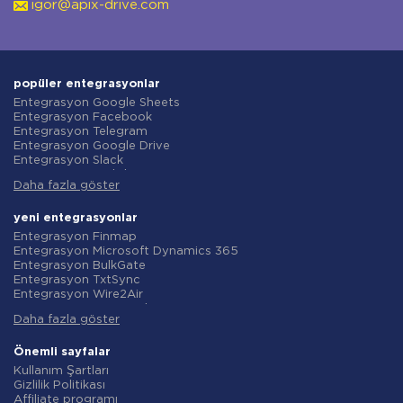
igor@apix-drive.com
popüler entegrasyonlar
Entegrasyon Google Sheets
Entegrasyon Facebook
Entegrasyon Telegram
Entegrasyon Google Drive
Entegrasyon Slack
Entegrasyon MailChimp
Daha fazla göster
Entegrasyon Gmail
Entegrasyon Trello
Entegrasyon ClickUp
yeni entegrasyonlar
Entegrasyon Airtable
Entegrasyon Finmap
Entegrasyon Google Contacts
Entegrasyon Microsoft Dynamics 365
Entegrasyon OpenAI (ChatGPT)
Entegrasyon BulkGate
Entegrasyon Instagram
Entegrasyon TxtSync
Entegrasyon ActiveCampaign
Entegrasyon Wire2Air
Entegrasyon Typeform
Entegrasyon Corezoid
Entegrasyon Salesforce CRM
Daha fazla göster
Entegrasyon Infobip
Entegrasyon Monday.com
Entegrasyon Instasent
Entegrasyon Notion
Entegrasyon AtomPark
Önemli sayfalar
Entegrasyon Stripe
Entegrasyon TXTImpact
Kullanım Şartları
Entegrasyon AWeber
Entegrasyon Campaign Monitor
Gizlilik Politikası
Entegrasyon Asana
Entegrasyon CM.com
Affiliate programı