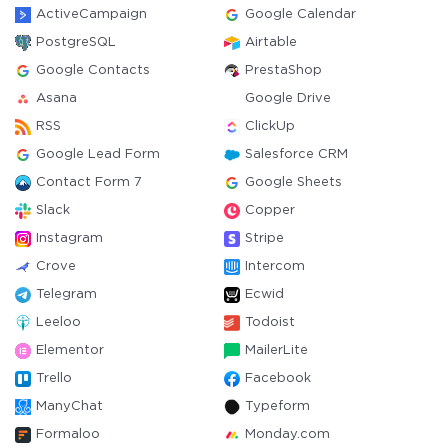
ActiveCampaign
Google Calendar
PostgreSQL
Airtable
Google Contacts
PrestaShop
Asana
Google Drive
RSS
ClickUp
Google Lead Form
Salesforce CRM
Contact Form 7
Google Sheets
Slack
Copper
Instagram
Stripe
Crove
Intercom
Telegram
Ecwid
Leeloo
Todoist
Elementor
MailerLite
Trello
Facebook
ManyChat
Typeform
Formaloo
Monday.com