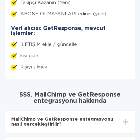
Takipçi Kazanın (Yeni)
ABONE OLMAYANLARI edinin (yeni)
Veri alıcısı: GetResponse, mevcut
işlemler:
İLETİŞİM ekle / güncelle
kişi ekle
Kişiyi silmek
SSS. MailChimp ve GetResponse
entegrasyonu hakkında
MailChimp ve GetResponse entegrasyonu
nasıl gerçekleştirilir?
İlk olarak,
'ı ApiX-Drive
'a kaydetmeniz gerekir.