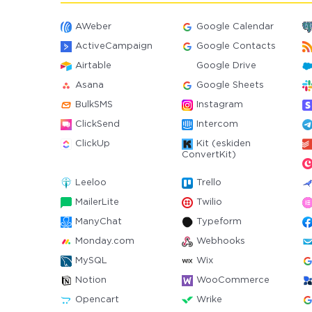
AWeber
Google Calendar
ActiveCampaign
Google Contacts
Airtable
Google Drive
Asana
Google Sheets
BulkSMS
Instagram
ClickSend
Intercom
ClickUp
Kit (eskiden
ConvertKit)
Leeloo
Trello
MailerLite
Twilio
ManyChat
Typeform
Monday.com
Webhooks
MySQL
Wix
Notion
WooCommerce
Opencart
Wrike