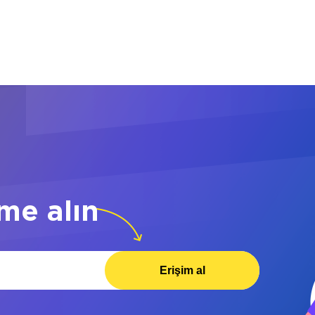
me alın
Erişim al