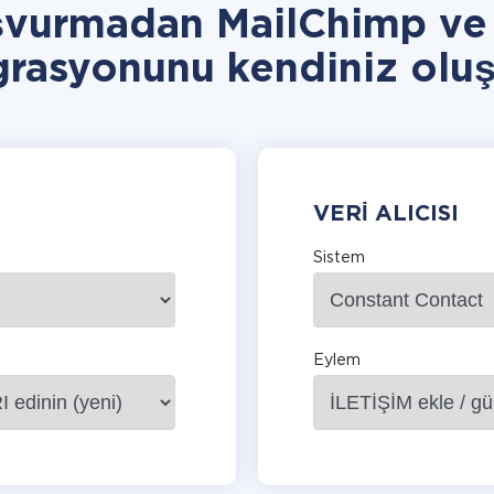
şvurmadan MailChimp ve
grasyonunu kendiniz oluş
VERI ALICISI
Sistem
Eylem