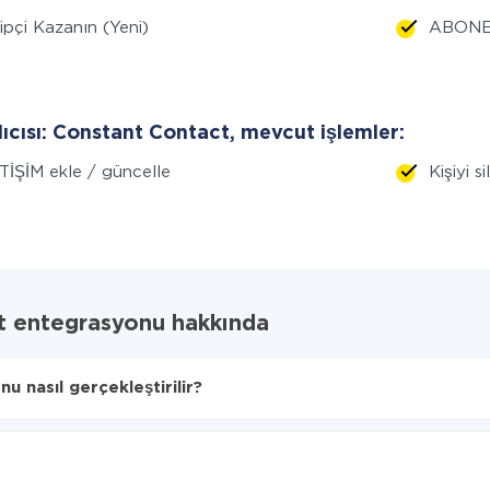
ipçi Kazanın (Yeni)
ABONE 
lıcısı: Constant Contact, mevcut işlemler:
TİŞİM ekle / güncelle
Kişiyi s
t entegrasyonu hakkında
 nasıl gerçekleştirilir?
in aktarılacağını seçin
stant Contact'ye aktarılacaktır.