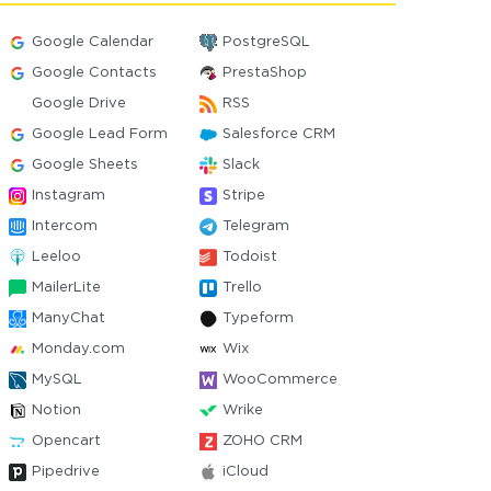
Google Calendar
PostgreSQL
Google Contacts
PrestaShop
Google Drive
RSS
Google Lead Form
Salesforce CRM
Google Sheets
Slack
Instagram
Stripe
Intercom
Telegram
Leeloo
Todoist
MailerLite
Trello
ManyChat
Typeform
Monday.com
Wix
MySQL
WooCommerce
Notion
Wrike
Opencart
ZOHO CRM
Pipedrive
iCloud