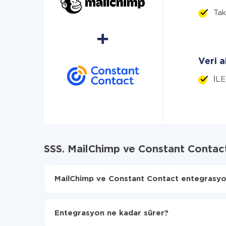
Tak
Veri a
İLE
SSS. MailChimp ve Constant Contac
MailChimp ve Constant Contact entegrasyonu
İlk olarak,
'ı ApiX-Drive
'a kaydetmeniz gerekir.
MailChimp'den Constant Contact'ye hangi veriler
Entegrasyon ne kadar sürer?
Otomatik güncellemeyi aç
Artık veriler otomatik olarak MailChimp'den Con