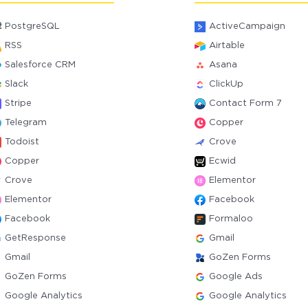
PostgreSQL
ActiveCampaign
RSS
Airtable
Salesforce CRM
Asana
Slack
ClickUp
Stripe
Contact Form 7
Telegram
Copper
Todoist
Crove
Copper
Ecwid
Crove
Elementor
Elementor
Facebook
Facebook
Formaloo
GetResponse
Gmail
Gmail
GoZen Forms
GoZen Forms
Google Ads
Google Analytics
Google Analytics