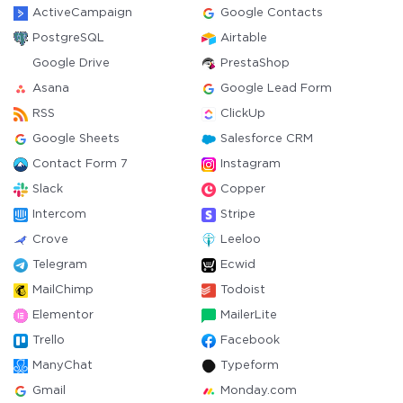
ActiveCampaign
Google Contacts
PostgreSQL
Airtable
Google Drive
PrestaShop
Asana
Google Lead Form
RSS
ClickUp
Google Sheets
Salesforce CRM
Contact Form 7
Instagram
Slack
Copper
Intercom
Stripe
Crove
Leeloo
Telegram
Ecwid
MailChimp
Todoist
Elementor
MailerLite
Trello
Facebook
ManyChat
Typeform
Gmail
Monday.com