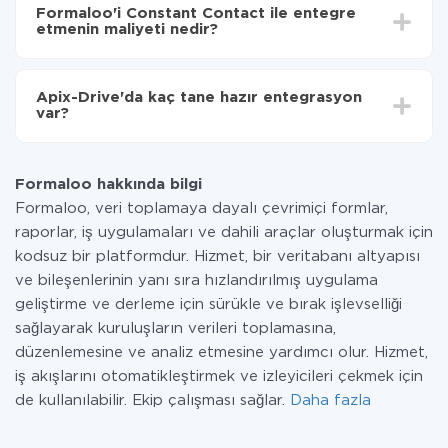
süresi 5 ile 30 dakika arasında değişebilir. Ortalama
Contact'ye aktarılacaktır.
Formaloo'i Constant Contact ile entegre
olarak, 10-15 dakika sürer.
etmenin maliyeti nedir?
Tüm işlevler tüm tarife planlarında mevcut olduğundan
entegrasyon için ödeme yapmanız gerekmez.
Apix-Drive'da kaç tane hazır entegrasyon
Hizmetimiz aracılığıyla yalnızca bir sisteminizden
var?
diğerine aktarılan veri miktarı için ödeme yaparsınız.
Ayda az miktarda veriye sahipseniz, ücretsiz bir plan
Şu anda Formaloo ve Constant Contact yanında 296 +
kullanabilir ve gerekirse ücretli bir plana geçebilirsiniz.
entegrasyonlarımız var
tarifeleri
hakkında daha fazla bilgi.
Formaloo hakkında bilgi
Formaloo, veri toplamaya dayalı çevrimiçi formlar,
raporlar, iş uygulamaları ve dahili araçlar oluşturmak için
kodsuz bir platformdur. Hizmet, bir veritabanı altyapısı
ve bileşenlerinin yanı sıra hızlandırılmış uygulama
geliştirme ve derleme için sürükle ve bırak işlevselliği
sağlayarak kuruluşların verileri toplamasına,
düzenlemesine ve analiz etmesine yardımcı olur. Hizmet,
iş akışlarını otomatikleştirmek ve izleyicileri çekmek için
de kullanılabilir. Ekip çalışması sağlar.
Daha fazla