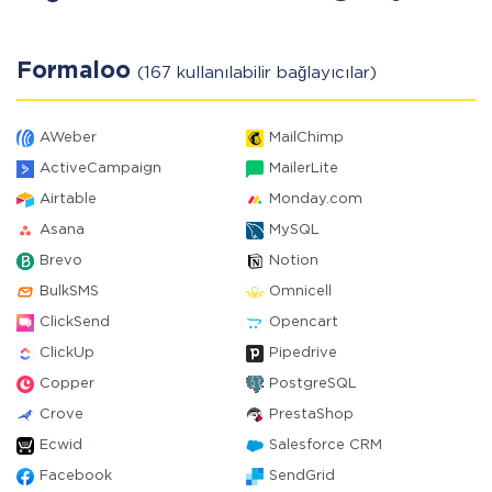
Formaloo
(167 kullanılabilir bağlayıcılar)
AWeber
MailChimp
ActiveCampaign
MailerLite
Airtable
Monday.com
Asana
MySQL
Brevo
Notion
BulkSMS
Omnicell
ClickSend
Opencart
ClickUp
Pipedrive
Copper
PostgreSQL
Crove
PrestaShop
Ecwid
Salesforce CRM
Facebook
SendGrid