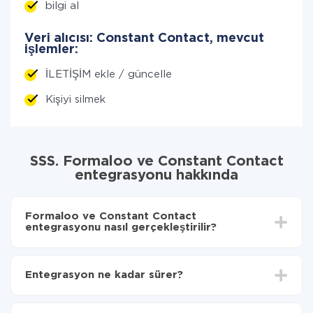
bilgi al
Veri alıcısı: Constant Contact, mevcut
işlemler:
İLETİŞİM ekle / güncelle
Kişiyi silmek
SSS. Formaloo ve Constant Contact
entegrasyonu hakkında
Formaloo ve Constant Contact
entegrasyonu nasıl gerçekleştirilir?
İlk olarak,
'ı ApiX-Drive
'a kaydetmeniz gerekir.
Formaloo'den Constant Contact'ye hangi verilerin
Entegrasyon ne kadar sürer?
aktarılacağını seçin
Otomatik güncellemeyi aç
Entegre etmek istediğiniz sisteme bağlı olarak kurulum
Artık veriler otomatik olarak Formaloo'den Constant