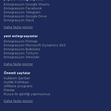
Entegrasyon Google Sheets
Entegrasyon Facebook
Entegrasyon Telegram
Entegrasyon Google Drive
Entegrasyon Slack
Entegrasyon MailChimp
Daha fazla göster
Entegrasyon Gmail
Entegrasyon Trello
Entegrasyon ClickUp
yeni entegrasyonlar
Entegrasyon Airtable
Entegrasyon Finmap
Entegrasyon Google Contacts
Entegrasyon Microsoft Dynamics 365
Entegrasyon OpenAI (ChatGPT)
Entegrasyon BulkGate
Entegrasyon Instagram
Entegrasyon TxtSync
Entegrasyon ActiveCampaign
Entegrasyon Wire2Air
Entegrasyon Typeform
Entegrasyon Corezoid
Entegrasyon Salesforce CRM
Daha fazla göster
Entegrasyon Infobip
Entegrasyon Monday.com
Entegrasyon Instasent
Entegrasyon Notion
Entegrasyon AtomPark
Önemli sayfalar
Entegrasyon Stripe
Entegrasyon TXTImpact
Kullanım Şartları
Entegrasyon AWeber
Entegrasyon Campaign Monitor
Gizlilik Politikası
Entegrasyon Asana
Entegrasyon CM.com
Affiliate programı
Entegrasyon ZOHO CRM
Entegrasyon D7 Networks
Planlar
Entegrasyon Webhooks
Entegrasyon SMS.to
Rusya ile işbirliği yapmıyoruz
Entegrasyon GetResponse
Entegrasyon SMSGlobal
Veri işleme sözleşmesi
Entegrasyon WooCommerce
Entegrasyon Textlocal
Daha fazla göster
iade politikasi
Entegrasyon Pipedrive
Entegrasyon ShoutOUT
Bireysel gelişim
Entegrasyon Google Calendar
Entegrasyon Apifonica
Ortaklık Programı Koşulları