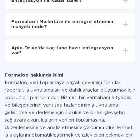
Entegrasyon ne kadar sürer?
aktarılacağını seçin
Otomatik güncellemeyi aç
Entegre etmek istediğiniz sisteme bağlı olarak kurulum
Artık veriler otomatik olarak Formaloo'den
süresi 5 ile 30 dakika arasında değişebilir. Ortalama
MailerLite'ye aktarılacaktır.
Formaloo'i MailerLite ile entegre etmenin
olarak, 10-15 dakika sürer.
maliyeti nedir?
Tüm işlevler tüm tarife planlarında mevcut olduğundan
entegrasyon için ödeme yapmanız gerekmez.
Apix-Drive'da kaç tane hazır entegrasyon
Hizmetimiz aracılığıyla yalnızca bir sisteminizden
var?
diğerine aktarılan veri miktarı için ödeme yaparsınız.
Ayda az miktarda veriye sahipseniz, ücretsiz bir plan
Şu anda Formaloo ve MailerLite yanında 296 +
kullanabilir ve gerekirse ücretli bir plana geçebilirsiniz.
entegrasyonlarımız var
tarifeleri
hakkında daha fazla bilgi.
Formaloo hakkında bilgi
Formaloo, veri toplamaya dayalı çevrimiçi formlar,
raporlar, iş uygulamaları ve dahili araçlar oluşturmak için
kodsuz bir platformdur. Hizmet, bir veritabanı altyapısı
ve bileşenlerinin yanı sıra hızlandırılmış uygulama
geliştirme ve derleme için sürükle ve bırak işlevselliği
sağlayarak kuruluşların verileri toplamasına,
düzenlemesine ve analiz etmesine yardımcı olur. Hizmet,
iş akışlarını otomatikleştirmek ve izleyicileri çekmek için