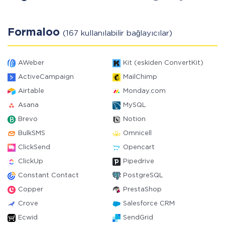
Formaloo
(167 kullanılabilir bağlayıcılar)
AWeber
Kit (eskiden ConvertKit)
ActiveCampaign
MailChimp
Airtable
Monday.com
Asana
MySQL
Brevo
Notion
BulkSMS
Omnicell
ClickSend
Opencart
ClickUp
Pipedrive
Constant Contact
PostgreSQL
Copper
PrestaShop
Crove
Salesforce CRM
Ecwid
SendGrid