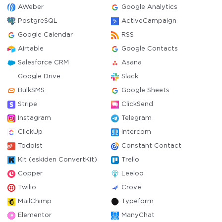
AWeber
Google Analytics
PostgreSQL
ActiveCampaign
Google Calendar
RSS
Airtable
Google Contacts
Salesforce CRM
Asana
Google Drive
Slack
BulkSMS
Google Sheets
Stripe
ClickSend
Instagram
Telegram
ClickUp
Intercom
Todoist
Constant Contact
Kit (eskiden ConvertKit)
Trello
Copper
Leeloo
Twilio
Crove
MailChimp
Typeform
Elementor
ManyChat