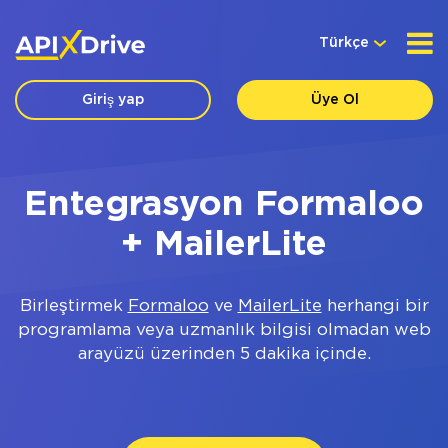
Türkçe
Giriş yap
Üye Ol
Entegrasyon Formaloo
+ MailerLite
Birleştirmek
Formaloo
ve
MailerLite
herhangi bir
programlama veya uzmanlık bilgisi olmadan web
arayüzü üzerinden 5 dakika içinde.