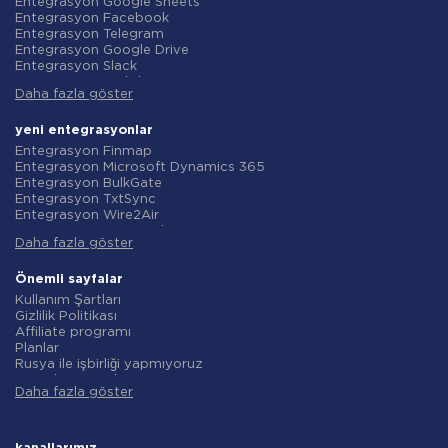
Entegrasyon Google Sheets
Entegrasyon Facebook
Entegrasyon Telegram
Entegrasyon Google Drive
Entegrasyon Slack
Entegrasyon MailChimp
Daha fazla göster
Entegrasyon Gmail
Entegrasyon Trello
Entegrasyon ClickUp
yeni entegrasyonlar
Entegrasyon Airtable
Entegrasyon Finmap
Entegrasyon Google Contacts
Entegrasyon Microsoft Dynamics 365
Entegrasyon OpenAI (ChatGPT)
Entegrasyon BulkGate
Entegrasyon Instagram
Entegrasyon TxtSync
Entegrasyon ActiveCampaign
Entegrasyon Wire2Air
Entegrasyon Typeform
Entegrasyon Corezoid
Entegrasyon Salesforce CRM
Daha fazla göster
Entegrasyon Infobip
Entegrasyon Monday.com
Entegrasyon Instasent
Entegrasyon Notion
Entegrasyon AtomPark
Önemli sayfalar
Entegrasyon Stripe
Entegrasyon TXTImpact
Kullanım Şartları
Entegrasyon AWeber
Entegrasyon Campaign Monitor
Gizlilik Politikası
Entegrasyon Asana
Entegrasyon CM.com
Affiliate programı
Entegrasyon ZOHO CRM
Entegrasyon D7 Networks
Planlar
Entegrasyon Webhooks
Entegrasyon SMS.to
Rusya ile işbirliği yapmıyoruz
Entegrasyon GetResponse
Entegrasyon SMSGlobal
Veri işleme sözleşmesi
Entegrasyon WooCommerce
Entegrasyon Textlocal
Daha fazla göster
iade politikasi
Entegrasyon Pipedrive
Entegrasyon ShoutOUT
Bireysel gelişim
Entegrasyon Google Calendar
Entegrasyon Apifonica
Ortaklık Programı Koşulları
Entegrasyon Opencart
Entegrasyon SMSAPI
Hakkında