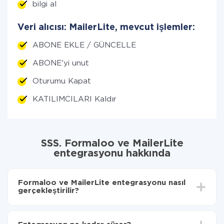
bilgi al
Veri alıcısı: MailerLite, mevcut işlemler:
ABONE EKLE / GÜNCELLE
ABONE'yi unut
Oturumu Kapat
KATILIMCILARI Kaldır
SSS. Formaloo ve MailerLite
entegrasyonu hakkında
Formaloo ve MailerLite entegrasyonu nasıl
gerçekleştirilir?
İlk olarak,
'ı ApiX-Drive
'a kaydetmeniz gerekir.
Formaloo'den MailerLite'ye hangi verilerin