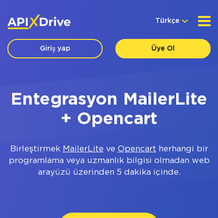
Türkçe
Giriş yap
Üye Ol
Entegrasyon MailerLite
+ Opencart
Birleştirmek
MailerLite
ve
Opencart
herhangi bir
programlama veya uzmanlık bilgisi olmadan web
arayüzü üzerinden 5 dakika içinde.