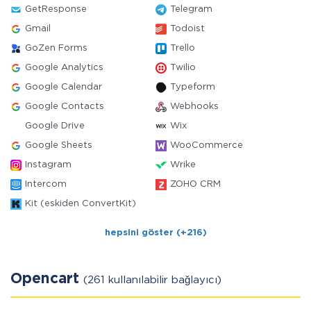
GetResponse
Telegram
Gmail
Todoist
GoZen Forms
Trello
Google Analytics
Twilio
Google Calendar
Typeform
Google Contacts
Webhooks
Google Drive
Wix
Google Sheets
WooCommerce
Instagram
Wrike
Intercom
ZOHO CRM
Kit (eskiden ConvertKit)
hepsini göster (+216)
Opencart
(261 kullanılabilir bağlayıcı)