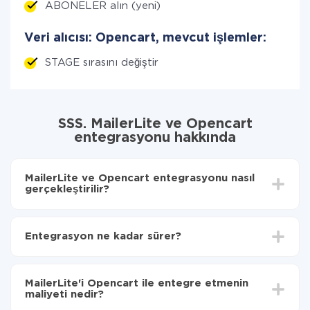
ABONELER alın (yeni)
Veri alıcısı: Opencart, mevcut işlemler:
STAGE sırasını değiştir
SSS. MailerLite ve Opencart
entegrasyonu hakkında
MailerLite ve Opencart entegrasyonu nasıl
gerçekleştirilir?
İlk olarak,
'ı ApiX-Drive
'a kaydetmeniz gerekir.
MailerLite'den Opencart'ye hangi verilerin
Entegrasyon ne kadar sürer?
aktarılacağını seçin
Otomatik güncellemeyi aç
Entegre etmek istediğiniz sisteme bağlı olarak kurulum
Artık veriler otomatik olarak MailerLite'den
süresi 5 ile 30 dakika arasında değişebilir. Ortalama
Opencart'ye aktarılacaktır.
MailerLite'i Opencart ile entegre etmenin
olarak, 10-15 dakika sürer.
maliyeti nedir?