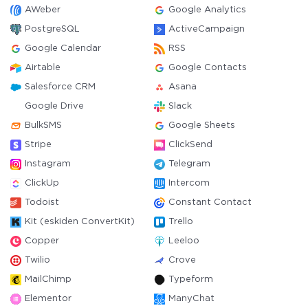
AWeber
Google Analytics
PostgreSQL
ActiveCampaign
Google Calendar
RSS
Airtable
Google Contacts
Salesforce CRM
Asana
Google Drive
Slack
BulkSMS
Google Sheets
Stripe
ClickSend
Instagram
Telegram
ClickUp
Intercom
Todoist
Constant Contact
Kit (eskiden ConvertKit)
Trello
Copper
Leeloo
Twilio
Crove
MailChimp
Typeform
Elementor
ManyChat