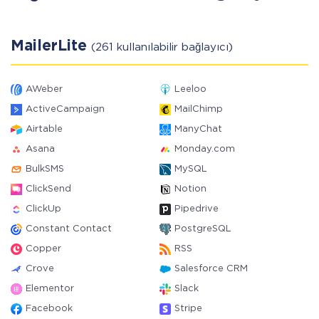
MailerLite
(261 kullanılabilir bağlayıcı)
AWeber
Leeloo
ActiveCampaign
MailChimp
Airtable
ManyChat
Asana
Monday.com
BulkSMS
MySQL
ClickSend
Notion
ClickUp
Pipedrive
Constant Contact
PostgreSQL
Copper
RSS
Crove
Salesforce CRM
Elementor
Slack
Facebook
Stripe