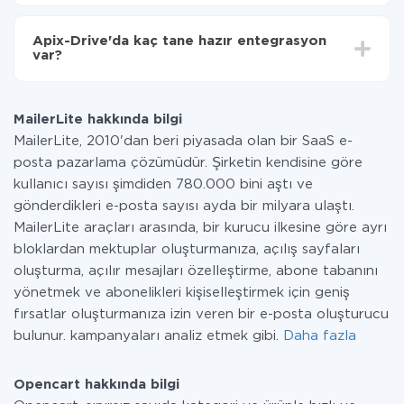
Tüm işlevler tüm tarife planlarında mevcut olduğundan
entegrasyon için ödeme yapmanız gerekmez.
Apix-Drive'da kaç tane hazır entegrasyon
Hizmetimiz aracılığıyla yalnızca bir sisteminizden
var?
diğerine aktarılan veri miktarı için ödeme yaparsınız.
Ayda az miktarda veriye sahipseniz, ücretsiz bir plan
Şu anda MailerLite ve Opencart yanında 296 +
kullanabilir ve gerekirse ücretli bir plana geçebilirsiniz.
entegrasyonlarımız var
tarifeleri
hakkında daha fazla bilgi.
MailerLite hakkında bilgi
MailerLite, 2010'dan beri piyasada olan bir SaaS e-
posta pazarlama çözümüdür. Şirketin kendisine göre
kullanıcı sayısı şimdiden 780.000 bini aştı ve
gönderdikleri e-posta sayısı ayda bir milyara ulaştı.
MailerLite araçları arasında, bir kurucu ilkesine göre ayrı
bloklardan mektuplar oluşturmanıza, açılış sayfaları
oluşturma, açılır mesajları özelleştirme, abone tabanını
yönetmek ve abonelikleri kişiselleştirmek için geniş
fırsatlar oluşturmanıza izin veren bir e-posta oluşturucu
bulunur. kampanyaları analiz etmek gibi.
Daha fazla
Opencart hakkında bilgi