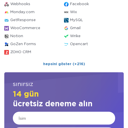
Webhooks
Facebook
Monday.com
Wix
GetResponse
MySQL
WooCommerce
Gmail
Notion
Wrike
GoZen Forms
Opencart
ZOHO CRM
hepsini göster (+216)
sınırsız
14 gün
ücretsiz deneme alın