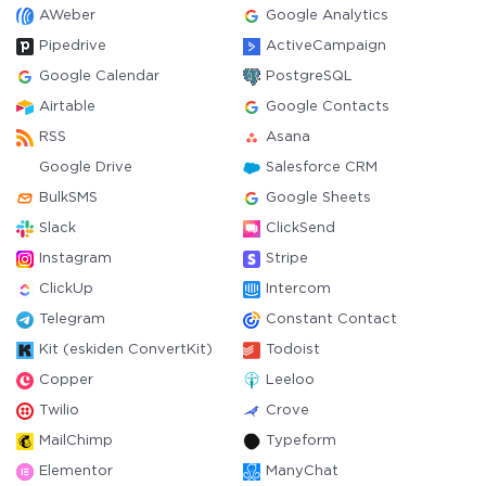
AWeber
Google Analytics
Pipedrive
ActiveCampaign
Google Calendar
PostgreSQL
Airtable
Google Contacts
RSS
Asana
Google Drive
Salesforce CRM
BulkSMS
Google Sheets
Slack
ClickSend
Instagram
Stripe
ClickUp
Intercom
Telegram
Constant Contact
Kit (eskiden ConvertKit)
Todoist
Copper
Leeloo
Twilio
Crove
MailChimp
Typeform
Elementor
ManyChat