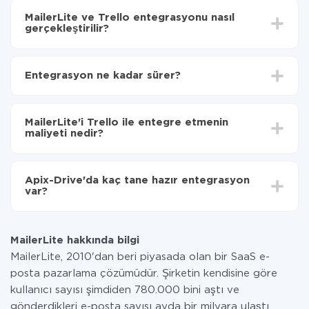
MailerLite ve Trello entegrasyonu nasıl
gerçekleştirilir?
İlk olarak,
'ı ApiX-Drive
'a kaydetmeniz gerekir.
MailerLite'den Trello'ye hangi verilerin aktarılacağını
Entegrasyon ne kadar sürer?
seçin
Otomatik güncellemeyi aç
Entegre etmek istediğiniz sisteme bağlı olarak kurulum
Artık veriler otomatik olarak MailerLite'den Trello'ye
süresi 5 ile 30 dakika arasında değişebilir. Ortalama
aktarılacaktır.
MailerLite'i Trello ile entegre etmenin
olarak, 10-15 dakika sürer.
maliyeti nedir?
Tüm işlevler tüm tarife planlarında mevcut olduğundan
entegrasyon için ödeme yapmanız gerekmez.
Apix-Drive'da kaç tane hazır entegrasyon
Hizmetimiz aracılığıyla yalnızca bir sisteminizden
var?
diğerine aktarılan veri miktarı için ödeme yaparsınız.
Ayda az miktarda veriye sahipseniz, ücretsiz bir plan
Şu anda MailerLite ve Trello yanında 296 +
kullanabilir ve gerekirse ücretli bir plana geçebilirsiniz.
entegrasyonlarımız var
tarifeleri
hakkında daha fazla bilgi.
MailerLite hakkında bilgi
MailerLite, 2010'dan beri piyasada olan bir SaaS e-
posta pazarlama çözümüdür. Şirketin kendisine göre
kullanıcı sayısı şimdiden 780.000 bini aştı ve
gönderdikleri e-posta sayısı ayda bir milyara ulaştı.