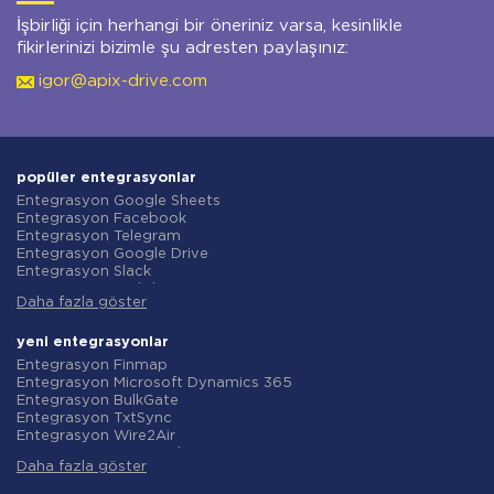
İşbirliği için herhangi bir öneriniz varsa, kesinlikle
fikirlerinizi bizimle şu adresten paylaşınız:
igor@apix-drive.com
popüler entegrasyonlar
Entegrasyon Google Sheets
Entegrasyon Facebook
Entegrasyon Telegram
Entegrasyon Google Drive
Entegrasyon Slack
Entegrasyon MailChimp
Daha fazla göster
Entegrasyon Gmail
Entegrasyon Trello
Entegrasyon ClickUp
yeni entegrasyonlar
Entegrasyon Airtable
Entegrasyon Finmap
Entegrasyon Google Contacts
Entegrasyon Microsoft Dynamics 365
Entegrasyon OpenAI (ChatGPT)
Entegrasyon BulkGate
Entegrasyon Instagram
Entegrasyon TxtSync
Entegrasyon ActiveCampaign
Entegrasyon Wire2Air
Entegrasyon Typeform
Entegrasyon Corezoid
Entegrasyon Salesforce CRM
Daha fazla göster
Entegrasyon Infobip
Entegrasyon Monday.com
Entegrasyon Instasent