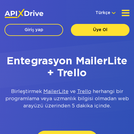
Türkçe
Giriş yap
Üye Ol
Entegrasyon MailerLite
+ Trello
Birleştirmek
MailerLite
ve
Trello
herhangi bir
programlama veya uzmanlık bilgisi olmadan web
arayüzü üzerinden 5 dakika içinde.