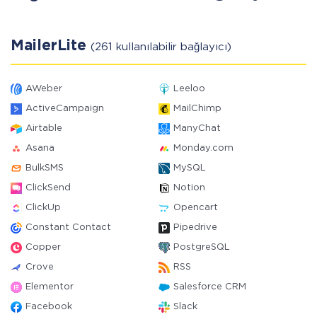
MailerLite
(261 kullanılabilir bağlayıcı)
AWeber
Leeloo
ActiveCampaign
MailChimp
Airtable
ManyChat
Asana
Monday.com
BulkSMS
MySQL
ClickSend
Notion
ClickUp
Opencart
Constant Contact
Pipedrive
Copper
PostgreSQL
Crove
RSS
Elementor
Salesforce CRM
Facebook
Slack