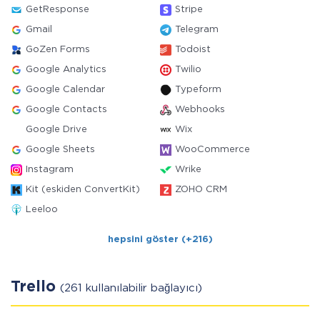
GetResponse
Stripe
Gmail
Telegram
GoZen Forms
Todoist
Google Analytics
Twilio
Google Calendar
Typeform
Google Contacts
Webhooks
Google Drive
Wix
Google Sheets
WooCommerce
Instagram
Wrike
Kit (eskiden ConvertKit)
ZOHO CRM
Leeloo
hepsini göster (+216)
Trello
(261 kullanılabilir bağlayıcı)