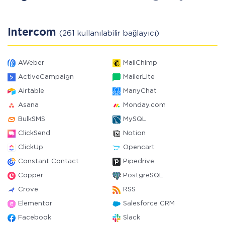
Intercom
(261 kullanılabilir bağlayıcı)
AWeber
MailChimp
ActiveCampaign
MailerLite
Airtable
ManyChat
Asana
Monday.com
BulkSMS
MySQL
ClickSend
Notion
ClickUp
Opencart
Constant Contact
Pipedrive
Copper
PostgreSQL
Crove
RSS
Elementor
Salesforce CRM
Facebook
Slack