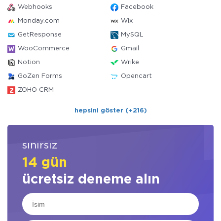
Webhooks
Facebook
Monday.com
Wix
GetResponse
MySQL
WooCommerce
Gmail
Notion
Wrike
GoZen Forms
Opencart
ZOHO CRM
hepsini göster (+216)
sınırsız
14 gün
ücretsiz deneme alın