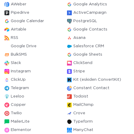
AWeber
Google Analytics
Pipedrive
ActiveCampaign
Google Calendar
PostgreSQL
Airtable
Google Contacts
RSS
Asana
Google Drive
Salesforce CRM
BulkSMS
Google Sheets
Slack
ClickSend
Instagram
Stripe
ClickUp
Kit (eskiden ConvertKit)
Telegram
Constant Contact
Leeloo
Todoist
Copper
MailChimp
Twilio
Crove
MailerLite
Typeform
Elementor
ManyChat