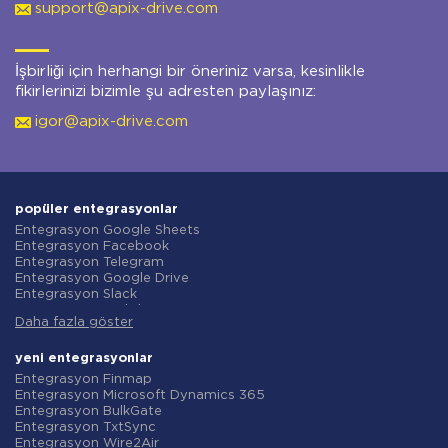
support@apix-drive.com
İşbirliği için herhangi bir öneriniz varsa, kesinlikle
fikirlerinizi bizimle şu adresten paylaşınız:
igor@apix-drive.com
popüler entegrasyonlar
Entegrasyon Google Sheets
Entegrasyon Facebook
Entegrasyon Telegram
Entegrasyon Google Drive
Entegrasyon Slack
Entegrasyon MailChimp
Daha fazla göster
Entegrasyon Gmail
Entegrasyon Trello
Entegrasyon ClickUp
yeni entegrasyonlar
Entegrasyon Airtable
Entegrasyon Finmap
Entegrasyon Google Contacts
Entegrasyon Microsoft Dynamics 365
Entegrasyon OpenAI (ChatGPT)
Entegrasyon BulkGate
Entegrasyon Instagram
Entegrasyon TxtSync
Entegrasyon ActiveCampaign
Entegrasyon Wire2Air