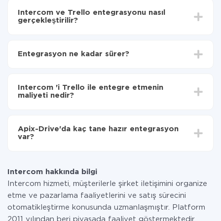
Intercom ve Trello entegrasyonu nasıl
gerçekleştirilir?
İlk olarak,
'ı ApiX-Drive
'a kaydetmeniz gerekir.
Intercom 'den Trello'ye hangi verilerin aktarılacağını
Entegrasyon ne kadar sürer?
seçin
Otomatik güncellemeyi aç
Entegre etmek istediğiniz sisteme bağlı olarak kurulum
Artık veriler otomatik olarak Intercom 'den Trello'ye
süresi 5 ile 30 dakika arasında değişebilir. Ortalama
aktarılacaktır.
Intercom 'i Trello ile entegre etmenin
olarak, 10-15 dakika sürer.
maliyeti nedir?
Tüm işlevler tüm tarife planlarında mevcut olduğundan
entegrasyon için ödeme yapmanız gerekmez.
Apix-Drive'da kaç tane hazır entegrasyon
Hizmetimiz aracılığıyla yalnızca bir sisteminizden
var?
diğerine aktarılan veri miktarı için ödeme yaparsınız.
Ayda az miktarda veriye sahipseniz, ücretsiz bir plan
Şu anda Intercom ve Trello yanında 296 +
kullanabilir ve gerekirse ücretli bir plana geçebilirsiniz.
entegrasyonlarımız var
tarifeleri
hakkında daha fazla bilgi.
Intercom hakkında bilgi
Intercom hizmeti, müşterilerle şirket iletişimini organize
etme ve pazarlama faaliyetlerini ve satış sürecini
otomatikleştirme konusunda uzmanlaşmıştır. Platform
2011 yılından beri piyasada faaliyet göstermektedir.