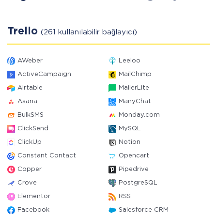
Trello
(261 kullanılabilir bağlayıcı)
AWeber
Leeloo
ActiveCampaign
MailChimp
Airtable
MailerLite
Asana
ManyChat
BulkSMS
Monday.com
ClickSend
MySQL
ClickUp
Notion
Constant Contact
Opencart
Copper
Pipedrive
Crove
PostgreSQL
Elementor
RSS
Facebook
Salesforce CRM