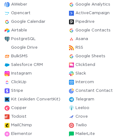
AWeber
Google Analytics
Opencart
ActiveCampaign
Google Calendar
Pipedrive
Airtable
Google Contacts
PostgreSQL
Asana
Google Drive
RSS
BulkSMS
Google Sheets
Salesforce CRM
ClickSend
Instagram
Slack
ClickUp
Intercom
Stripe
Constant Contact
Kit (eskiden ConvertKit)
Telegram
Copper
Leeloo
Todoist
Crove
MailChimp
Twilio
Elementor
MailerLite