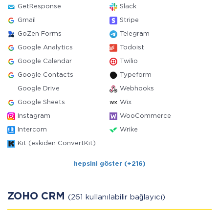
GetResponse
Slack
Gmail
Stripe
GoZen Forms
Telegram
Google Analytics
Todoist
Google Calendar
Twilio
Google Contacts
Typeform
Google Drive
Webhooks
Google Sheets
Wix
Instagram
WooCommerce
Intercom
Wrike
Kit (eskiden ConvertKit)
hepsini göster (+216)
ZOHO CRM
(261 kullanılabilir bağlayıcı)