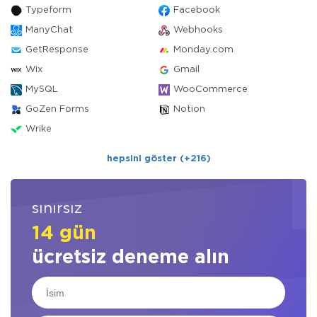
Typeform
Facebook
ManyChat
Webhooks
GetResponse
Monday.com
Wix
Gmail
MySQL
WooCommerce
GoZen Forms
Notion
Wrike
hepsini göster (+216)
sınırsız
14 gün
ücretsiz deneme alın