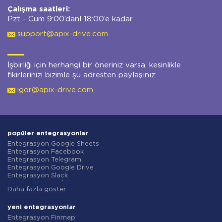
Çalışma saatleri:
Pzt - Cum 9:00’danl 18:00’e kadar
support@apix-drive.com
İşbirliği için herhangi bir öneriniz varsa, kesinlikle
fikirlerinizi bizimle şu adresten paylaşınız:
igor@apix-drive.com
popüler entegrasyonlar
Entegrasyon Google Sheets
Entegrasyon Facebook
Entegrasyon Telegram
Entegrasyon Google Drive
Entegrasyon Slack
Entegrasyon MailChimp
Daha fazla göster
Entegrasyon Gmail
Entegrasyon Trello
Entegrasyon ClickUp
yeni entegrasyonlar
Entegrasyon Airtable
Entegrasyon Finmap