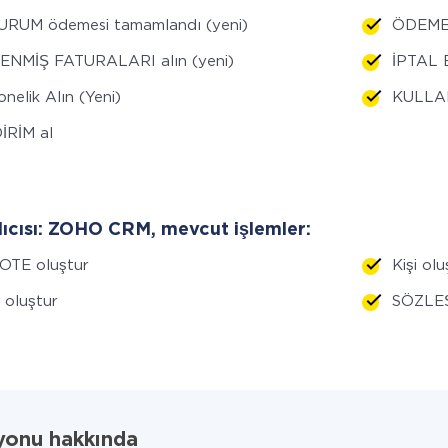
URUM ödemesi tamamlandı (yeni)
ÖDEMEL
ENMİŞ FATURALARI alın (yeni)
İPTAL 
nelik Alın (Yeni)
KULLAN
İRİM al
lıcısı: ZOHO CRM, mevcut işlemler:
OTE oluştur
Kişi olu
i oluştur
SÖZLEŞ
yonu hakkında