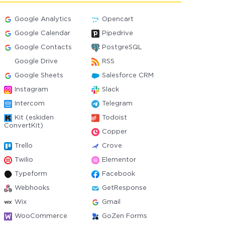
Google Analytics
Opencart
Google Calendar
Pipedrive
Google Contacts
PostgreSQL
Google Drive
RSS
Google Sheets
Salesforce CRM
Instagram
Slack
Intercom
Telegram
Kit (eskiden
Todoist
ConvertKit)
Copper
Trello
Crove
Twilio
Elementor
Typeform
Facebook
Webhooks
GetResponse
Wix
Gmail
WooCommerce
GoZen Forms