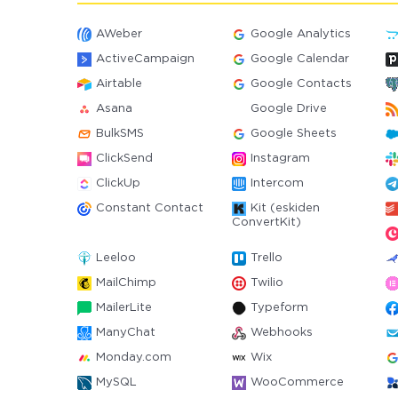
AWeber
Google Analytics
ActiveCampaign
Google Calendar
Airtable
Google Contacts
Asana
Google Drive
BulkSMS
Google Sheets
ClickSend
Instagram
ClickUp
Intercom
Constant Contact
Kit (eskiden
ConvertKit)
Leeloo
Trello
MailChimp
Twilio
MailerLite
Typeform
ManyChat
Webhooks
Monday.com
Wix
MySQL
WooCommerce