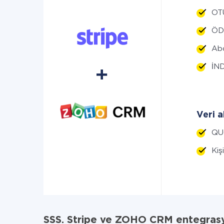
OT
ÖD
Abo
İND
Veri a
QU
Kiş
SSS. Stripe ve ZOHO CRM entegras