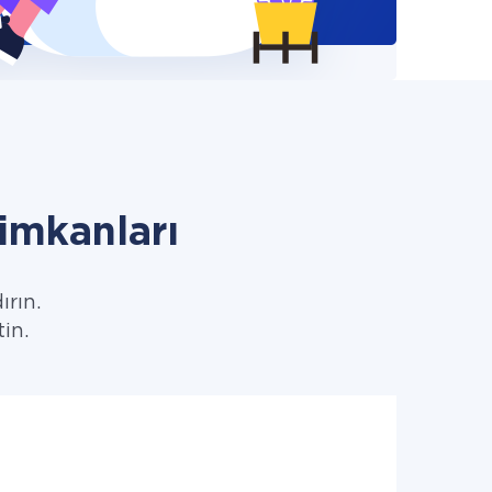
mkanları
ırın.
tin.