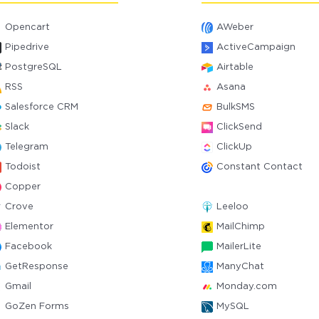
Opencart
AWeber
Pipedrive
ActiveCampaign
PostgreSQL
Airtable
RSS
Asana
Salesforce CRM
BulkSMS
Slack
ClickSend
Telegram
ClickUp
Todoist
Constant Contact
Copper
Crove
Leeloo
Elementor
MailChimp
Facebook
MailerLite
GetResponse
ManyChat
Gmail
Monday.com
GoZen Forms
MySQL