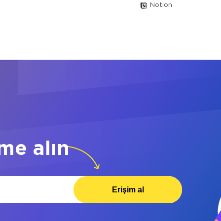
Notion
me alın
Erişim al