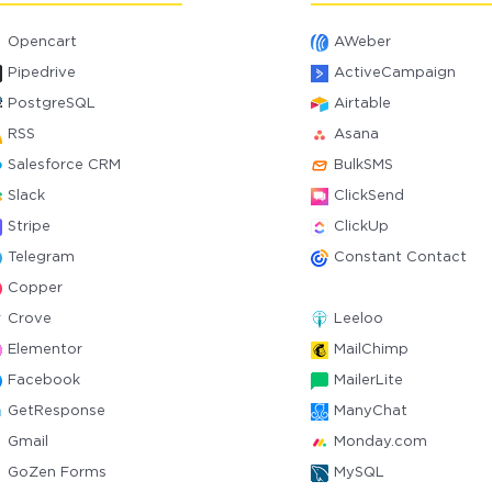
Opencart
AWeber
Pipedrive
ActiveCampaign
PostgreSQL
Airtable
RSS
Asana
Salesforce CRM
BulkSMS
Slack
ClickSend
Stripe
ClickUp
Telegram
Constant Contact
Copper
Crove
Leeloo
Elementor
MailChimp
Facebook
MailerLite
GetResponse
ManyChat
Gmail
Monday.com
GoZen Forms
MySQL