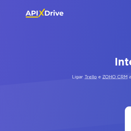
In
Ligar
Trello
e
ZOHO CRM
a