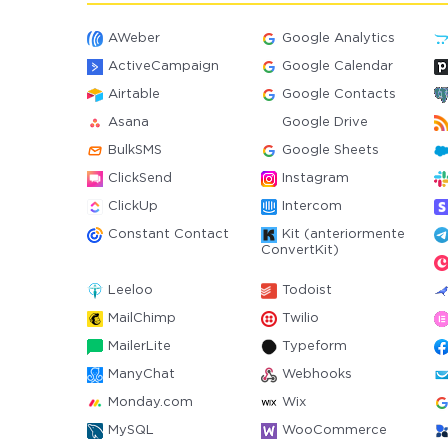
AWeber
Google Analytics
ActiveCampaign
Google Calendar
Airtable
Google Contacts
Asana
Google Drive
BulkSMS
Google Sheets
ClickSend
Instagram
ClickUp
Intercom
Constant Contact
Kit (anteriormente
ConvertKit)
Leeloo
Todoist
MailChimp
Twilio
MailerLite
Typeform
ManyChat
Webhooks
Monday.com
Wix
MySQL
WooCommerce