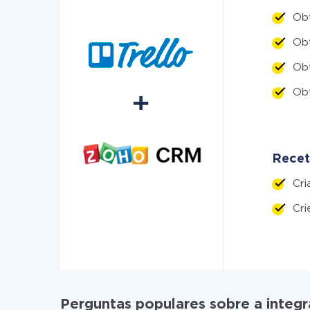
Ob
Ob
Ob
Ob
Recet
Cr
Cr
Perguntas populares sobre a inte