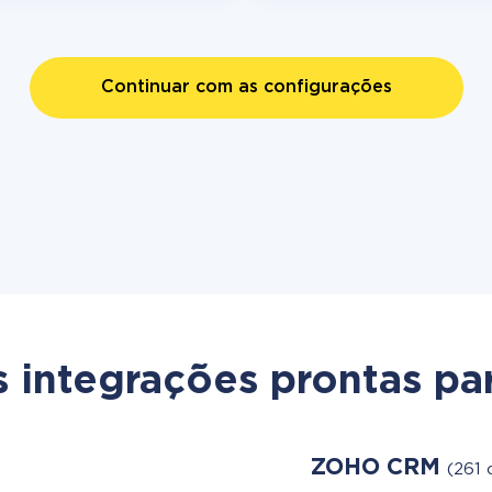
Continuar com as configurações
s integrações prontas par
ZOHO CRM
(261 