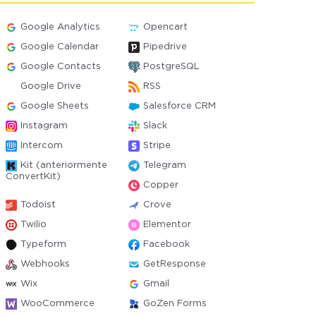
Google Analytics
Opencart
Google Calendar
Pipedrive
Google Contacts
PostgreSQL
Google Drive
RSS
Google Sheets
Salesforce CRM
Instagram
Slack
Intercom
Stripe
Kit (anteriormente
Telegram
ConvertKit)
Copper
Todoist
Crove
Twilio
Elementor
Typeform
Facebook
Webhooks
GetResponse
Wix
Gmail
WooCommerce
GoZen Forms