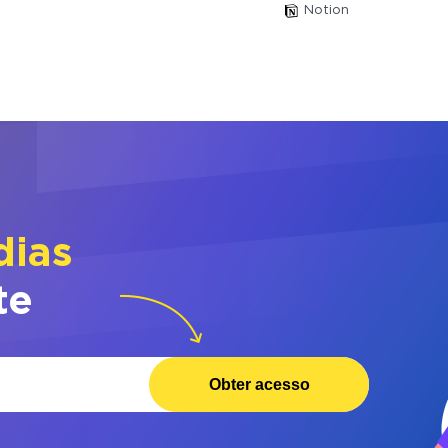
Notion
dias
te
Obter acesso