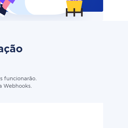
zação
s funcionarão.
ra Webhooks.