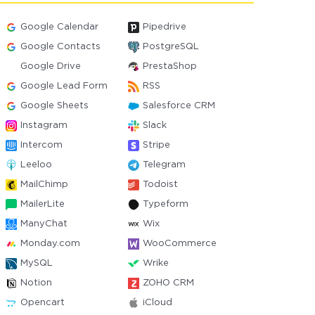
Google Calendar
Pipedrive
Google Contacts
PostgreSQL
Google Drive
PrestaShop
Google Lead Form
RSS
Google Sheets
Salesforce CRM
Instagram
Slack
Intercom
Stripe
Leeloo
Telegram
MailChimp
Todoist
MailerLite
Typeform
ManyChat
Wix
Monday.com
WooCommerce
MySQL
Wrike
Notion
ZOHO CRM
Opencart
iCloud