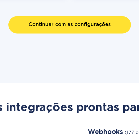
Continuar com as configurações
s integrações prontas par
Webhooks
(177 