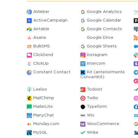
AWeber
Google Analytics
ActiveCampaign
Google Calendar
Airtable
Google Contacts
Asana
Google Drive
BulkSMS
Google Sheets
ClickSend
Instagram
ClickUp
Intercom
Constant Contact
Kit (anteriormente
ConvertKit)
Leeloo
Todoist
MailChimp
Twilio
MailerLite
Typeform
ManyChat
Wix
Monday.com
WooCommerce
MySQL
Wrike