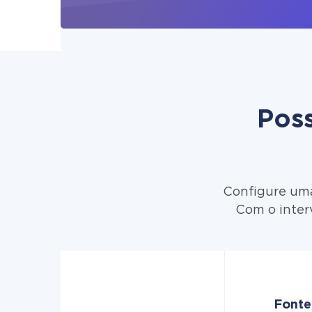
Poss
Configure uma
Com o inter
Fonte 