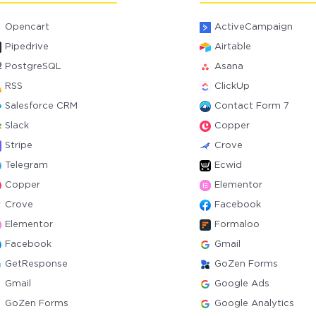
Opencart
ActiveCampaign
Pipedrive
Airtable
PostgreSQL
Asana
RSS
ClickUp
Salesforce CRM
Contact Form 7
Slack
Copper
Stripe
Crove
Telegram
Ecwid
Copper
Elementor
Crove
Facebook
Elementor
Formaloo
Facebook
Gmail
GetResponse
GoZen Forms
Gmail
Google Ads
GoZen Forms
Google Analytics