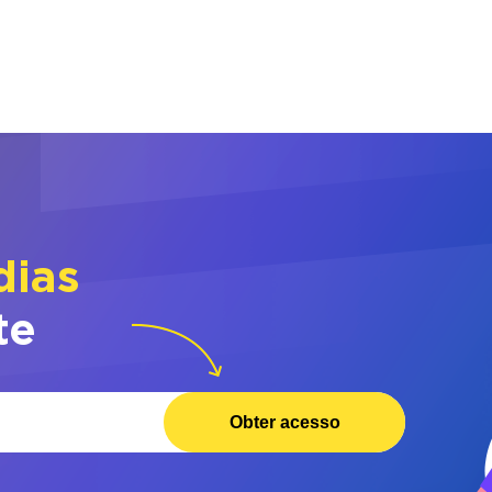
dias
te
Obter acesso