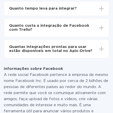
Para começar é preciso
registar-se no ApiX-Drive
Escolha quais dados transferir de Facebook para
Quanto tempo leva para integrar?
Trello
Ative a atualização automática
Dependendo do sistema com o qual você vai integrar,
Agora os dados serão transferidos
o tempo de configuração pode variar e estar entre 5 e
automaticamente de Facebook para Trello
Quanto custa a integração de Facebook
30 minutos. Em média, a configuração leva de 10 a 15
com Trello?
minutos.
Não é preciso pagar nada pela integração em si, e
todas as funcionalidades estão disponíveis em todas
Quantas integrações prontas para usar
as tarifas. Você paga apenas pela quantidade de
estão disponíveis em total no Apix-Drive?
dados que é realmente transferida de um de seus
sistemas para outro por meio do nosso serviço. Se
No momento, temos prontas para usar296 +
você tem uma pequena quantidade de dados por mês,
integrações, além de Facebook e Trello
pode usar com segurança um plano de tarifa gratuita
Informações sobre Facebook
ou mudar para um de pago, se necessário. Mais
A rede social Facebook pertence à empresa de mesmo
detalhes sobre
tarifas
.
nome Facebook Inc. É usado por cerca de 2 bilhões de
pessoas de diferentes países ao redor do mundo. A
rede permite que você se comunique ativamente com
amigos, faça upload de fotos e vídeos, crie várias
comunidades de interesse e muito mais. É uma
ferramenta útil para anunciar vários produtos e