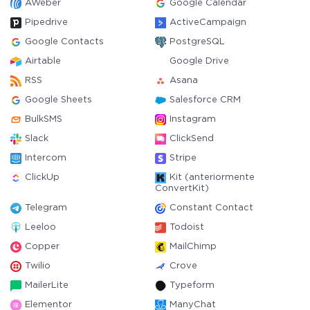
AWeber
Google Calendar
Pipedrive
ActiveCampaign
Google Contacts
PostgreSQL
Airtable
Google Drive
RSS
Asana
Google Sheets
Salesforce CRM
BulkSMS
Instagram
Slack
ClickSend
Intercom
Stripe
ClickUp
Kit (anteriormente
ConvertKit)
Telegram
Constant Contact
Leeloo
Todoist
Copper
MailChimp
Twilio
Crove
MailerLite
Typeform
Elementor
ManyChat