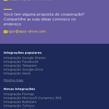
Você tem alguma proposta de cooperação?
Compartilhe as suas ideias connosco no
endereço:
igor@apix-drive.com
Integrações populares
Integração Google Sheets
Integração Facebook
Integração Telegram
Integração Google Drive
Integração Slack
Integração MailChimp
Mostre mais
Integração Gmail
Integração Trello
Integração ClickUp
Novas integrações
Integração Airtable
Integração Finmap
Integração Google Contacts
Integração Microsoft Dynamics 365
Integração OpenAI (ChatGPT)
Integração BulkGate
Integração Instagram
Integração TxtSync
Integração ActiveCampaign