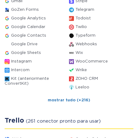
Gmail
Stripe
GoZen Forms
Telegram
Google Analytics
Todoist
Google Calendar
Twilio
Google Contacts
Typeform
Google Drive
Webhooks
Google Sheets
Wix
Instagram
WooCommerce
Intercom
Wrike
Kit (anteriormente
ZOHO CRM
ConvertKit)
Leeloo
mostrar tudo (+216)
Trello
(261 conector pronto para usar)