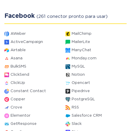
Facebook
(261 conector pronto para usar)
AWeber
MailChimp
ActiveCampaign
MailerLite
Airtable
ManyChat
Asana
Monday.com
BulkSMS
MySQL
ClickSend
Notion
ClickUp
Opencart
Constant Contact
Pipedrive
Copper
PostgreSQL
Crove
RSS
Elementor
Salesforce CRM
GetResponse
Slack