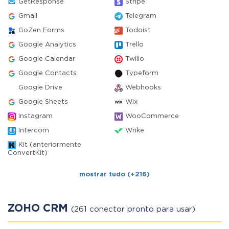
GetResponse
Stripe
Gmail
Telegram
GoZen Forms
Todoist
Google Analytics
Trello
Google Calendar
Twilio
Google Contacts
Typeform
Google Drive
Webhooks
Google Sheets
Wix
Instagram
WooCommerce
Intercom
Wrike
Kit (anteriormente
ConvertKit)
mostrar tudo (+216)
ZOHO CRM
(261 conector pronto para usar)