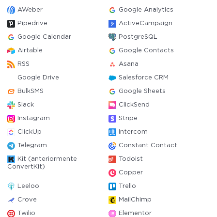
AWeber
Google Analytics
Pipedrive
ActiveCampaign
Google Calendar
PostgreSQL
Airtable
Google Contacts
RSS
Asana
Google Drive
Salesforce CRM
BulkSMS
Google Sheets
Slack
ClickSend
Instagram
Stripe
ClickUp
Intercom
Telegram
Constant Contact
Kit (anteriormente
Todoist
ConvertKit)
Copper
Leeloo
Trello
Crove
MailChimp
Twilio
Elementor