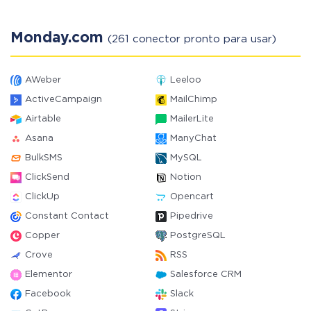
Monday.com
(261 conector pronto para usar)
AWeber
Leeloo
ActiveCampaign
MailChimp
Airtable
MailerLite
Asana
ManyChat
BulkSMS
MySQL
ClickSend
Notion
ClickUp
Opencart
Constant Contact
Pipedrive
Copper
PostgreSQL
Crove
RSS
Elementor
Salesforce CRM
Facebook
Slack