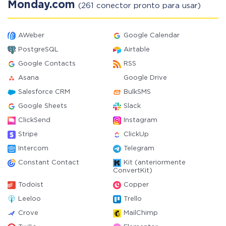
Monday.com
(261 conector pronto para usar)
AWeber
Google Calendar
PostgreSQL
Airtable
Google Contacts
RSS
Asana
Google Drive
Salesforce CRM
BulkSMS
Google Sheets
Slack
ClickSend
Instagram
Stripe
ClickUp
Intercom
Telegram
Constant Contact
Kit (anteriormente
ConvertKit)
Todoist
Copper
Leeloo
Trello
Crove
MailChimp