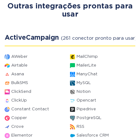
Outras integrações prontas para
usar
ActiveCampaign
(261 conector pronto para usar)
AWeber
MailChimp
Airtable
MailerLite
Asana
ManyChat
BulkSMS
MySQL
ClickSend
Notion
ClickUp
Opencart
Constant Contact
Pipedrive
Copper
PostgreSQL
Crove
RSS
Elementor
Salesforce CRM