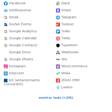
Facebook
Slack
GetResponse
Stripe
Gmail
Telegram
GoZen Forms
Todoist
Google Analytics
Trello
Google Calendar
Twilio
Google Contacts
Typeform
Google Drive
Webhooks
Google Sheets
Wix
Instagram
WooCommerce
Intercom
Wrike
Kit (anteriormente
ZOHO CRM
ConvertKit)
Leeloo
mostrar tudo (+216)