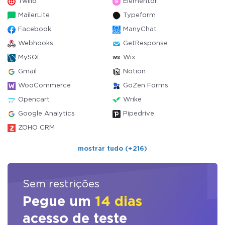
Twilio
Elementor
MailerLite
Typeform
Facebook
ManyChat
Webhooks
GetResponse
MySQL
Wix
Gmail
Notion
WooCommerce
GoZen Forms
Opencart
Wrike
Google Analytics
Pipedrive
ZOHO CRM
mostrar tudo (+216)
Sem restrições
Pegue um
14 dias
acesso de teste