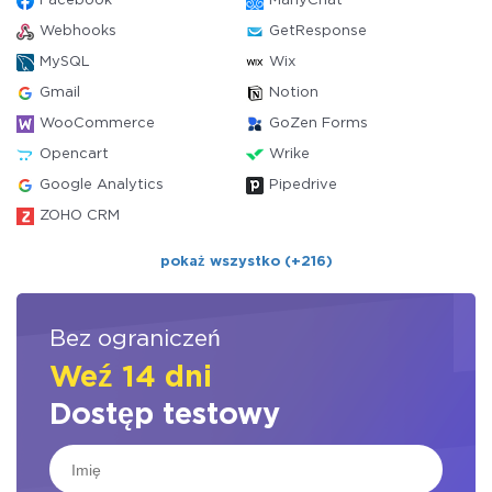
Facebook
ManyChat
Webhooks
GetResponse
MySQL
Wix
Gmail
Notion
WooCommerce
GoZen Forms
Opencart
Wrike
Google Analytics
Pipedrive
ZOHO CRM
pokaż wszystko (+216)
Bez ograniczeń
Weź 14 dni
Dostęp testowy