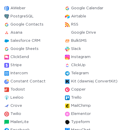
AWeber
Google Calendar
PostgreSQL
Airtable
Google Contacts
RSS
Asana
Google Drive
Salesforce CRM
BulkSMS
Google Sheets
Slack
ClickSend
Instagram
Stripe
ClickUp
Intercom
Telegram
Constant Contact
Kit (dawniej ConvertKit)
Todoist
Copper
Leeloo
Trello
Crove
MailChimp
Twilio
Elementor
MailerLite
Typeform