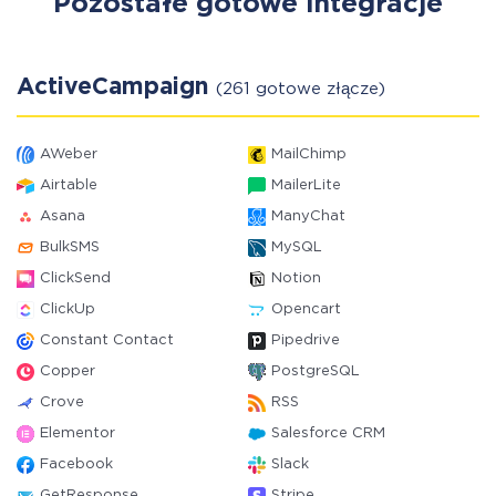
Pozostałe gotowe integracje
ActiveCampaign
(261 gotowe złącze)
AWeber
MailChimp
Airtable
MailerLite
Asana
ManyChat
BulkSMS
MySQL
ClickSend
Notion
ClickUp
Opencart
Constant Contact
Pipedrive
Copper
PostgreSQL
Crove
RSS
Elementor
Salesforce CRM
Facebook
Slack
GetResponse
Stripe