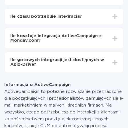
Najpierw
zarejestruj się w ApiX-Drive
Wybierz, jakie dane przenieść z ActiveCampaign do
Ile czasu potrzebuje integracja?
Monday.com
Włącz aktualizację
W zależności od systemu, z którym będziesz
Teraz dane będą automatycznie przesyłane z
integrować, czas konfiguracji może się różnić i wynosić
ActiveCampaign do Monday.com
Ile kosztuje integracja ActiveCampaign z
od 5 do 30 minut. Konfiguracja zajmuje średnio 10-15
Monday.com?
minut.
Za właśnie integrację nie musisz płacić nic, a cała
funkcjonalność jest dostępna we wszystkich taryfach.
Ile gotowych integracji jest dostępnych w
Płacisz tylko za ilość danych, która faktycznie jest
Apix-Drive?
przekazywana z jednego z Twoich systemów do
drugiego za pośrednictwem naszej usługi. Jeśli
W tej chwili zakończyliśmy 296+ integracji oprócz
dysponujesz niewielką ilością danych miesięcznie,
ActiveCampaign i Monday.com
możesz bezpiecznie skorzystać z darmowej taryfy lub
Informacja o ActiveCampaign
w razie potrzeby przełączyć się na płatną. Więcej
ActiveCampaign to potężne rozwiązanie przeznaczone
informacji o
taryfach
.
dla początkujących i profesjonalistów zajmujących się e-
mail marketingiem w małych i średnich firmach. Ma
wszystko, czego potrzebujesz do interakcji z klientami
za pośrednictwem poczty elektronicznej i innych
kanałów; istnieje CRM do automatyzacji procesu