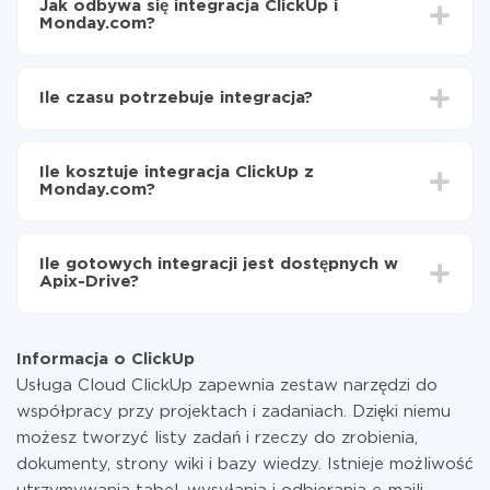
Jak odbywa się integracja ClickUp i
Monday.com?
Najpierw
zarejestruj się w ApiX-Drive
Wybierz, jakie dane przenieść z ClickUp do
Ile czasu potrzebuje integracja?
Monday.com
Włącz aktualizację
W zależności od systemu, z którym będziesz
Teraz dane będą automatycznie przesyłane z
integrować, czas konfiguracji może się różnić i wynosić
ClickUp do Monday.com
Ile kosztuje integracja ClickUp z
od 5 do 30 minut. Konfiguracja zajmuje średnio 10-15
Monday.com?
minut.
Za właśnie integrację nie musisz płacić nic, a cała
funkcjonalność jest dostępna we wszystkich taryfach.
Ile gotowych integracji jest dostępnych w
Płacisz tylko za ilość danych, która faktycznie jest
Apix-Drive?
przekazywana z jednego z Twoich systemów do
drugiego za pośrednictwem naszej usługi. Jeśli
W tej chwili zakończyliśmy 296+ integracji oprócz
dysponujesz niewielką ilością danych miesięcznie,
ClickUp i Monday.com
możesz bezpiecznie skorzystać z darmowej taryfy lub
Informacja o ClickUp
w razie potrzeby przełączyć się na płatną. Więcej
Usługa Cloud ClickUp zapewnia zestaw narzędzi do
informacji o
taryfach
.
współpracy przy projektach i zadaniach. Dzięki niemu
możesz tworzyć listy zadań i rzeczy do zrobienia,
dokumenty, strony wiki i bazy wiedzy. Istnieje możliwość