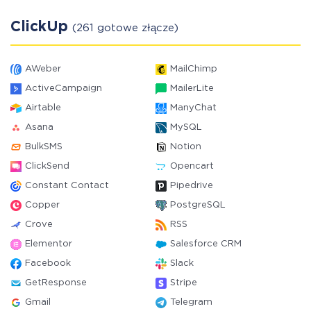
ClickUp
(261 gotowe złącze)
AWeber
MailChimp
ActiveCampaign
MailerLite
Airtable
ManyChat
Asana
MySQL
BulkSMS
Notion
ClickSend
Opencart
Constant Contact
Pipedrive
Copper
PostgreSQL
Crove
RSS
Elementor
Salesforce CRM
Facebook
Slack
GetResponse
Stripe
Gmail
Telegram