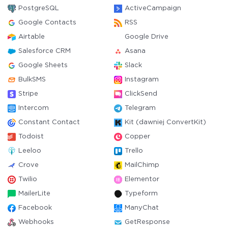
PostgreSQL
ActiveCampaign
Google Contacts
RSS
Airtable
Google Drive
Salesforce CRM
Asana
Google Sheets
Slack
BulkSMS
Instagram
Stripe
ClickSend
Intercom
Telegram
Constant Contact
Kit (dawniej ConvertKit)
Todoist
Copper
Leeloo
Trello
Crove
MailChimp
Twilio
Elementor
MailerLite
Typeform
Facebook
ManyChat
Webhooks
GetResponse