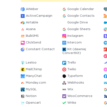
AWeber
Google Calendar
ActiveCampaign
Google Contacts
Airtable
Google Drive
Asana
Google Sheets
BulkSMS
Instagram
ClickSend
Intercom
Constant Contact
Kit (dawniej
ConvertKit)
Leeloo
Trello
MailChimp
Twilio
ManyChat
Typeform
Monday.com
Webhooks
MySQL
Wix
Notion
WooCommerce
Opencart
Wrike