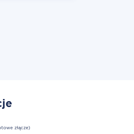
cje
otowe złącze)