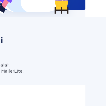
i
ałał.
MailerLite.