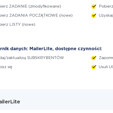
bierz ZADANIE (zmodyfikowane)
Pobie
bierz ZADANIA POCZĄTKOWE (nowe)
Uzyska
ierz LISTY (nowe)
rnik danych: MailerLite, dostępne czynności:
daj/zaktualizuj SUBSKRYBENTÓW
Zapomn
isz się
Usuń 
ilerLite