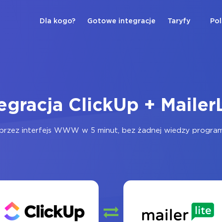
Dla kogo?
Gotowe integracje
Taryfy
Pol
egracja ClickUp + Mailer
przez interfejs WWW w 5 minut, bez żadnej wiedzy programis