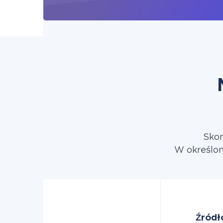
Skon
W określon
Źródł