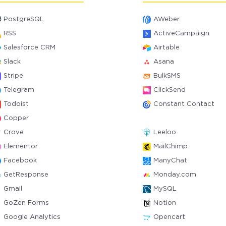
PostgreSQL
AWeber
RSS
ActiveCampaign
Salesforce CRM
Airtable
Slack
Asana
Stripe
BulkSMS
Telegram
ClickSend
Todoist
Constant Contact
Copper
Crove
Leeloo
Elementor
MailChimp
Facebook
ManyChat
GetResponse
Monday.com
Gmail
MySQL
GoZen Forms
Notion
Google Analytics
Opencart