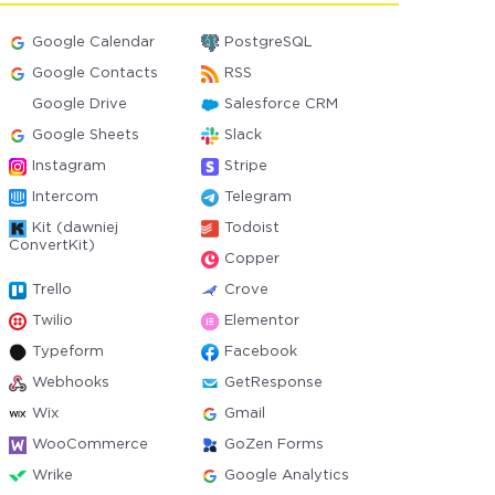
Google Calendar
PostgreSQL
Google Contacts
RSS
Google Drive
Salesforce CRM
Google Sheets
Slack
Instagram
Stripe
Intercom
Telegram
Kit (dawniej
Todoist
ConvertKit)
Copper
Trello
Crove
Twilio
Elementor
Typeform
Facebook
Webhooks
GetResponse
Wix
Gmail
WooCommerce
GoZen Forms
Wrike
Google Analytics