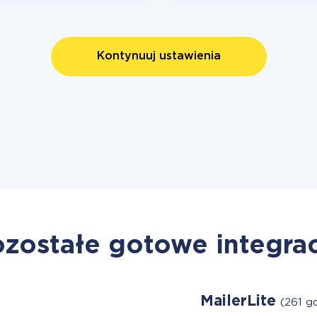
Kontynuuj ustawienia
zostałe gotowe integra
MailerLite
(261 g