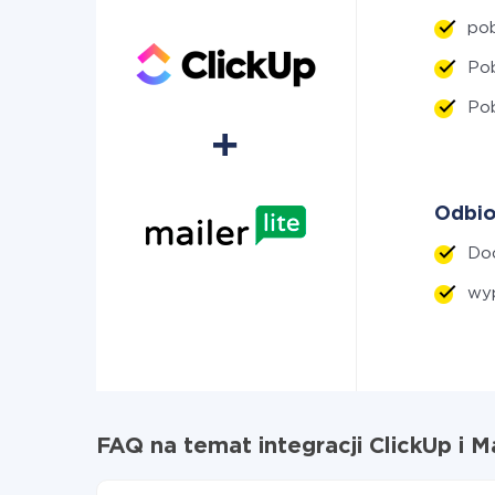
po
Po
Pob
Odbio
Do
wyp
FAQ na temat integracji ClickUp i Ma