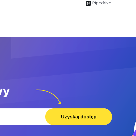
Pipedrive
wy
Uzyskaj dostęp