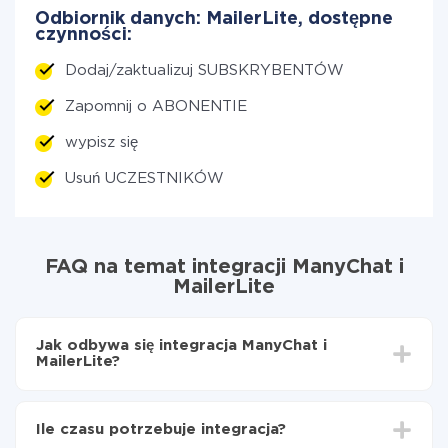
Odbiornik danych: MailerLite, dostępne
czynności:
Dodaj/zaktualizuj SUBSKRYBENTÓW
Zapomnij o ABONENTIE
wypisz się
Usuń UCZESTNIKÓW
FAQ na temat integracji ManyChat i
MailerLite
Jak odbywa się integracja ManyChat i
MailerLite?
Najpierw
zarejestruj się w ApiX-Drive
Wybierz, jakie dane przenieść z ManyChat do
Ile czasu potrzebuje integracja?
MailerLite