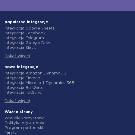
popularne integracje
Integracja Google Sheets
Integracja Facebook
Integracja Telegram
Integracja Google Drive
Integracja Slack
Integracja MailChimp
Pokaż więcej
Integracja Gmail
Integracja Trello
Integracja ClickUp
nowe integracje
Integracja Airtable
Integracja Amazon DynamoDB
Integracja Google Contacts
Integracja Finmap
Integracja OpenAI (ChatGPT)
Integracja Microsoft Dynamics 365
Integracja Instagram
Integracja BulkGate
Integracja ActiveCampaign
Integracja TxtSync
Integracja Typeform
Integracja Wire2Air
Integracja Salesforce CRM
Pokaż więcej
Integracja Corezoid
Integracja Monday.com
Integracja Infobip
Integracja Notion
Integracja Instasent
Ważne strony
Integracja Stripe
Integracja AtomPark
Warunki korzystania
Integracja AWeber
Integracja TXTImpact
Polityka prywatności
Integracja Asana
Integracja Campaign Monitor
Program partnerski
Integracja ZOHO CRM
Integracja CM.com
Taryfy
Integracja Webhooks