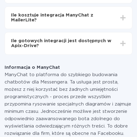
Włącz aktualizację
W zależności od systemu, z którym będziesz
Teraz dane będą automatycznie przesyłane z
integrować, czas konfiguracji może się różnić i wynosić
ManyChat do MailerLite
Ile kosztuje integracja ManyChat z
od 5 do 30 minut. Konfiguracja zajmuje średnio 10-15
MailerLite?
minut.
Za właśnie integrację nie musisz płacić nic, a cała
funkcjonalność jest dostępna we wszystkich taryfach.
Ile gotowych integracji jest dostępnych w
Płacisz tylko za ilość danych, która faktycznie jest
Apix-Drive?
przekazywana z jednego z Twoich systemów do
drugiego za pośrednictwem naszej usługi. Jeśli
W tej chwili zakończyliśmy 296+ integracji oprócz
dysponujesz niewielką ilością danych miesięcznie,
ManyChat i MailerLite
możesz bezpiecznie skorzystać z darmowej taryfy lub
Informacja o ManyChat
w razie potrzeby przełączyć się na płatną. Więcej
ManyChat to platforma do szybkiego budowania
informacji o
taryfach
.
chatbotów dla Messengera. Ta usługa jest prosta,
możesz z niej korzystać bez żadnych umiejętności
programistycznych - proces przede wszystkim
przypomina rysowanie specjalnych diagramów i zajmuje
minimum czasu. Jednocześnie możliwe jest stworzenie
odpowiednio zaawansowanego bota zdolnego do
wyświetlania odwiedzającym różnych treści. To dobre
rozwiązanie dla firm, które są obecne na Facebooku.