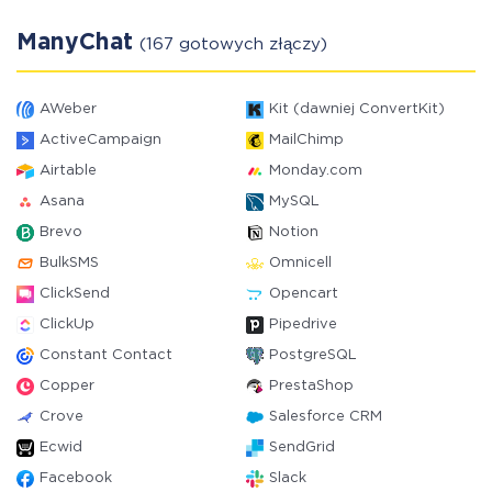
ManyChat
(167 gotowych złączy)
AWeber
Kit (dawniej ConvertKit)
ActiveCampaign
MailChimp
Airtable
Monday.com
Asana
MySQL
Brevo
Notion
BulkSMS
Omnicell
ClickSend
Opencart
ClickUp
Pipedrive
Constant Contact
PostgreSQL
Copper
PrestaShop
Crove
Salesforce CRM
Ecwid
SendGrid
Facebook
Slack