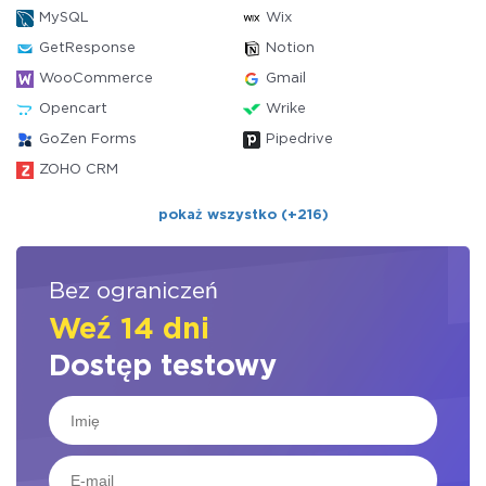
MySQL
Wix
GetResponse
Notion
WooCommerce
Gmail
Opencart
Wrike
GoZen Forms
Pipedrive
ZOHO CRM
pokaż wszystko (+216)
Bez ograniczeń
Weź 14 dni
Dostęp testowy