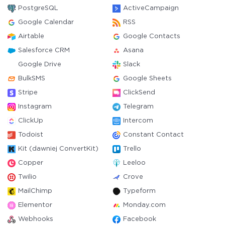
PostgreSQL
ActiveCampaign
Google Calendar
RSS
Airtable
Google Contacts
Salesforce CRM
Asana
Google Drive
Slack
BulkSMS
Google Sheets
Stripe
ClickSend
Instagram
Telegram
ClickUp
Intercom
Todoist
Constant Contact
Kit (dawniej ConvertKit)
Trello
Copper
Leeloo
Twilio
Crove
MailChimp
Typeform
Elementor
Monday.com
Webhooks
Facebook