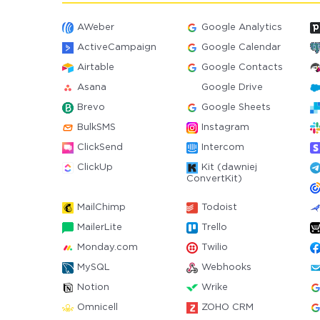
AWeber
Google Analytics
ActiveCampaign
Google Calendar
Airtable
Google Contacts
Asana
Google Drive
Brevo
Google Sheets
BulkSMS
Instagram
ClickSend
Intercom
ClickUp
Kit (dawniej
ConvertKit)
MailChimp
Todoist
MailerLite
Trello
Monday.com
Twilio
MySQL
Webhooks
Notion
Wrike
Omnicell
ZOHO CRM