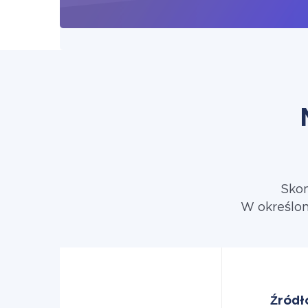
Skon
W określon
Źródł