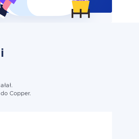
i
ałał.
 do Copper.