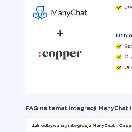
uzy
Odbio
Szc
Otw
Ut
FAQ na temat integracji ManyChat 
Jak odbywa się integracja ManyChat i Copp