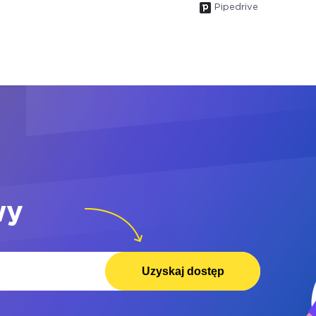
Pipedrive
wy
Uzyskaj dostęp