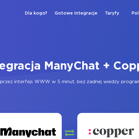
Dla kogo?
Gotowe integracje
Taryfy
Pol
tegracja ManyChat + Cop
przez interfejs WWW w 5 minut, bez żadnej wiedzy programis