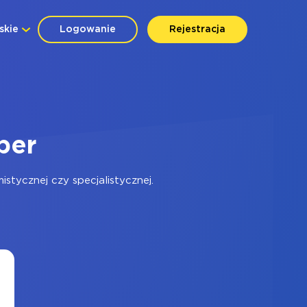
skie
Logowanie
Rejestracja
per
tycznej czy specjalistycznej.