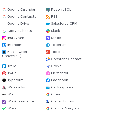
Google Calendar
PostgreSQL
Google Contacts
RSS
Google Drive
Salesforce CRM
Google Sheets
Slack
Instagram
Stripe
Intercom
Telegram
Kit (dawniej
Todoist
ConvertKit)
Constant Contact
Trello
Crove
Twilio
Elementor
Typeform
Facebook
Webhooks
GetResponse
Wix
Gmail
WooCommerce
GoZen Forms
Wrike
Google Analytics