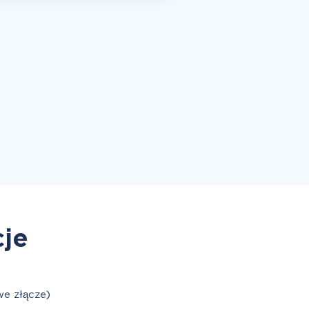
cje
we złącze)