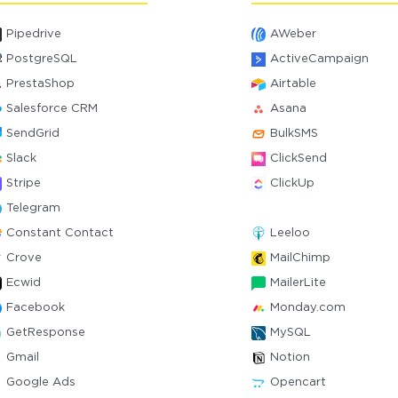
Pipedrive
AWeber
PostgreSQL
ActiveCampaign
PrestaShop
Airtable
Salesforce CRM
Asana
SendGrid
BulkSMS
Slack
ClickSend
Stripe
ClickUp
Telegram
Constant Contact
Leeloo
Crove
MailChimp
Ecwid
MailerLite
Facebook
Monday.com
GetResponse
MySQL
Gmail
Notion
Google Ads
Opencart